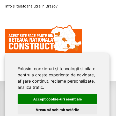
Info si telefoane utile în Braşov
Folosim cookie-uri și tehnologii similare
pentru a crește experiența de navigare,
afișare conținut, reclame personalizate,
analiză trafic.
©2008-2026
BRASOV CONSTRUCT
este un serviciu de promovare online
Accept cookie-uri esenţiale
pentru firme. Proiect digital dezvoltat de
LIVE COMMUNICATIONS SRL
,
J12/4191/2006, RO19492087, Cap.Soc. 5000 LEI
Vreau să schimb setările