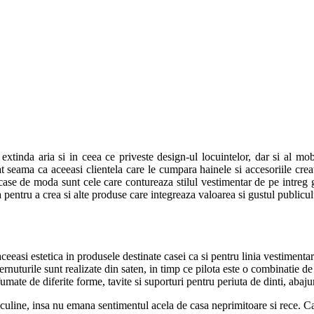
inda aria si in ceea ce priveste design-ul locuintelor, dar si al mobi
dat seama ca aceeasi clientela care le cumpara hainele si accesoriile crea
 case de moda sunt cele care contureaza stilul vestimentar de pe intreg gl
a pentru a crea si alte produse care integreaza valoarea si gustul publiculu
i estetica in produsele destinate casei ca si pentru linia vestimentara
ernuturile sunt realizate din saten, in timp ce pilota este o combinatie 
ate de diferite forme, tavite si suporturi pentru periuta de dinti, abaju
line, insa nu emana sentimentul acela de casa neprimitoare si rece. Cas