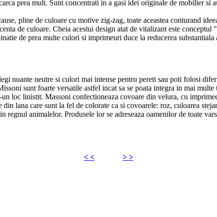
arca prea mult. Sunt concentrati in a gasi idei originale de mobilier si au
cause, pline de culoare cu motive zig-zag, toate aceastea conturand id
nta de culoare. Cheia acestui design atat de vitalizant este conceptul "l
inatie de prea multe culori si imprimeuri duce la reducerea substantiala a
 nuante neutre si culori mai intense pentru pereti sau poti folosi diferit
issoni sunt foarte versatile astfel incat sa se poata integra in mai multe
r-un loc linistit. Massoni confectioneaza covoare din velura, cu imprimee
din lana care sunt la fel de colorate ca si covoarele: roz, culoarea stejaru
in regnul animalelor. Produsele lor se adreseaza oamenilor de toate vars
< <
> >