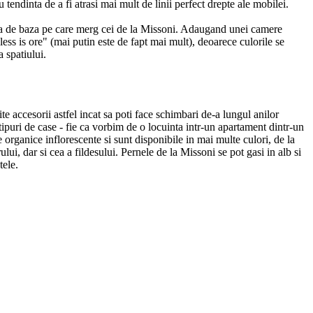
 tendinta de a fi atrasi mai mult de linii perfect drepte ale mobilei.
eea de baza pe care merg cei de la Missoni. Adaugand unei camere
ess is ore" (mai putin este de fapt mai mult), deoarece culorile se
 spatiului.
e accesorii astfel incat sa poti face schimbari de-a lungul anilor
 tipuri de case - fie ca vorbim de o locuinta intr-un apartament dintr-un
 organice inflorescente si sunt disponibile in mai multe culori, de la
lui, dar si cea a fildesului. Pernele de la Missoni se pot gasi in alb si
tele.