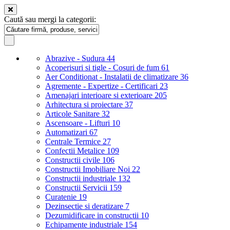
Caută sau mergi la categorii:
Abrazive - Sudura
44
Acoperisuri si tigle - Cosuri de fum
61
Aer Conditionat - Instalatii de climatizare
36
Agremente - Expertize - Certificari
23
Amenajari interioare si exterioare
205
Arhitectura si proiectare
37
Articole Sanitare
32
Ascensoare - Lifturi
10
Automatizari
67
Centrale Termice
27
Confectii Metalice
109
Constructii civile
106
Constructii Imobiliare Noi
22
Constructii industriale
132
Constructii Servicii
159
Curatenie
19
Dezinsectie si deratizare
7
Dezumidificare in constructii
10
Echipamente industriale
154