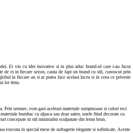
lei. Ei vin cu idei inovative si in plus aduc brand-ul care i-au facut
te de ei in fiecare sezon, cauta de fapt un brand cu stil, cunoscut prin
obul in fiecare an si ar putea face acelasi lucru si in ceea ce priveste
i lor tinta.
. Prin urmare, vom gasi aceleasi materiale sumptuoase si culori reci
de materiale bumbac cu alpaca sau doar saten, unele fiind decorate cu
ruri concepute in stil minimalist sculpatate din lemn brun.
a executa in special mese de sufragerie elegante si sofisticate. Aceste