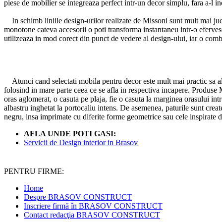
piese de mobilier se integreaza perfect intr-un decor simplu, fara a-l inc
In schimb liniile design-urilor realizate de Missoni sunt mult mai ju
monotone cateva accesorii o poti transforma instantaneu intr-o efervesce
utilizeaza in mod corect din punct de vedere al design-ului, iar o comb
Atunci cand selectati mobila pentru decor este mult mai practic sa alegi
folosind in mare parte ceea ce se afla in respectiva incapere. Produse M
oras aglomerat, o casuta pe plaja, fie o casuta la marginea orasului int
albastru inghetat la portocaliu intens. De asemenea, paturile sunt create 
negru, insa imprimate cu diferite forme geometrice sau cele inspirate d
AFLA UNDE POTI GASI:
Servicii de Design interior in Brasov
PENTRU FIRME:
Home
Despre BRASOV CONSTRUCT
Inscriere firmă în BRASOV CONSTRUCT
Contact redacţia BRASOV CONSTRUCT