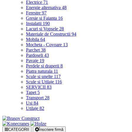
Electrice
71
Energie alternativa
48
Ferestre
97
Gresie si Faianta
16
Instalatii
190
Lacuri si Vopsele
28
Materiale de Constructii
94
Mobila
64
Mocheta - Covoare
13
Parchet
38
Pardoseli
43
Pavaje
19
Perdele si draperii
8
Piatra naturala
11
Scule si unelte
117
Scule si Utilaje
116
SERVICII
83
Tapet
5
Transport
28
Usi
84
Utilaje
82
CATEGORII
Înscriere firmă