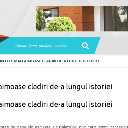
IN CELE MAI FAIMOASE CLADIRI DE-A LUNGUL ISTORIEI
imoase cladiri de-a lungul istoriei
imoase cladiri de-a lungul istoriei
gati de pasajele ascunse ale palatelor, prin care printii paraseau 