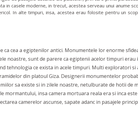
a in casele moderne, in trecut, acestea serveau unui anume scop
l. In alte timpuri, insa, acestea erau folosite pentru un scop s
 ca cea a egiptenilor antici. Monumentele lor enorme sfidea
ele noastre, sunt de parere ca egiptenii acelor timpuri erau
nd tehnologia ce exista in acele timpuri. Multi exploratori si
iramidelor din platoul Giza. Designerii monumentelor probabi
miilor sa existe si in zilele noastre, netulburate de hotii 
 ale mormantului, insa camera mortuara reala era si inca est
tectarea camerelor ascunse, sapate adanc in pasajele princip