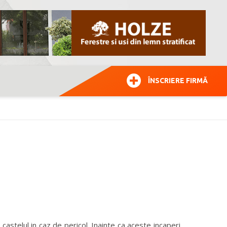
ÎNSCRIERE FIRMĂ
castelul in caz de pericol. Inainte ca aceste incaperi