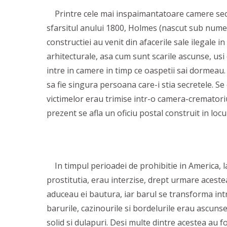
Printre cele mai inspaimantatoare camere secrete
sfarsitul anului 1800, Holmes (nascut sub nume
constructiei au venit din afacerile sale ilegale i
arhitecturale, asa cum sunt scarile ascunse, usi
intre in camere in timp ce oaspetii sai dormeau
sa fie singura persoana care-i stia secretele. S
victimelor erau trimise intr-o camera-crematoriu 
prezent se afla un oficiu postal construit in locu
In timpul perioadei de prohibitie in America, la 
prostitutia, erau interzise, drept urmare acestea
aduceau ei bautura, iar barul se transforma intr
barurile, cazinourile si bordelurile erau ascunse
solid si dulapuri. Desi multe dintre acestea au fo