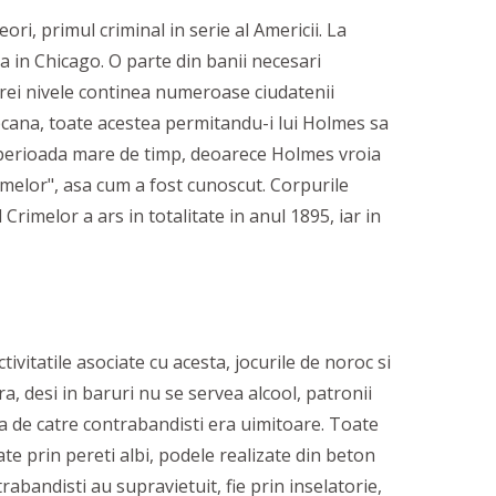
i, primul criminal in serie al Americii. La
in Chicago. O parte din banii necesari
de trei nivele continea numeroase ciudatenii
apcana, toate acestea permitandu-i lui Holmes sa
o perioada mare de timp, deoarece Holmes vroia
rimelor", asa cum a fost cunoscut. Corpurile
rimelor a ars in totalitate in anul 1895, iar in
ivitatile asociate cu acesta, jocurile de noroc si
a, desi in baruri nu se servea alcool, patronii
ta de catre contrabandisti era uimitoare. Toate
ate prin pereti albi, podele realizate din beton
trabandisti au supravietuit, fie prin inselatorie,