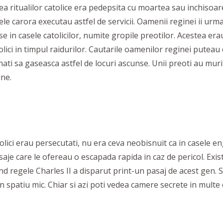
a ritualilor catolice era pedepsita cu moartea sau inchisoare 
asele carora executau astfel de servicii. Oamenii reginei ii ur
in casele catolicilor, numite gropile preotilor. Acestea era
lici in timpul raidurilor. Cautarile oamenilor reginei puteau 
nati sa gaseasca astfel de locuri ascunse. Unii preoti au mur
ine.
olici erau persecutati, nu era ceva neobisnuit ca in casele e
aje care le ofereau o escapada rapida in caz de pericol. Exis
cand regele Charles II a disparut print-un pasaj de acest gen.
n spatiu mic. Chiar si azi poti vedea camere secrete in multe 