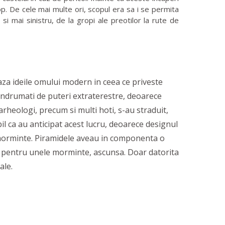
. De cele mai multe ori, scopul era sa i se permita
i mai sinistru, de la gropi ale preotilor la rute de
za ideile omului modern in ceea ce priveste
 indrumati de puteri extraterestre, deoarece
 arheologi, precum si multi hoti, s-au straduit,
l ca au anticipat acest lucru, deoarece designul
de morminte. Piramidele aveau in componenta o
e pentru unele morminte, ascunsa. Doar datorita
ale.