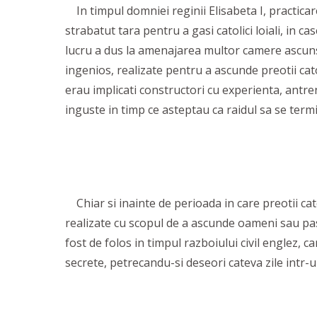
In timpul domniei reginii Elisabeta I, practicare
strabatut tara pentru a gasi catolici loiali, in c
lucru a dus la amenajarea multor camere ascunse 
ingenios, realizate pentru a ascunde preotii cato
erau implicati constructori cu experienta, antre
inguste in timp ce asteptau ca raidul sa se term
Chiar si inainte de perioada in care preotii cat
realizate cu scopul de a ascunde oameni sau pas
fost de folos in timpul razboiului civil englez, 
secrete, petrecandu-si deseori cateva zile intr-u