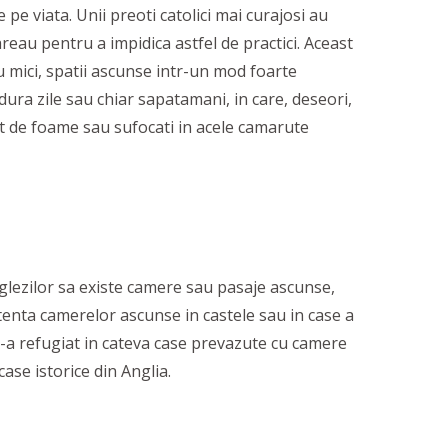
pe viata. Unii preoti catolici mai curajosi au
mareau pentru a impidica astfel de practici. Aceast
u mici, spatii ascunse intr-un mod foarte
dura zile sau chiar sapatamani, in care, deseori,
it de foame sau sufocati in acele camarute
nglezilor sa existe camere sau pasaje ascunse,
tenta camerelor ascunse in castele sau in case a
 S-a refugiat in cateva case prevazute cu camere
case istorice din Anglia.