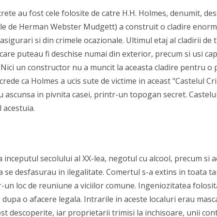
 au fost cele folosite de catre H.H. Holmes, denumit, deseor
le de Herman Webster Mudgett) a construit o cladire enorma 
n asigurari si din crimele ocazionale. Ultimul etaj al cladirii 
 care puteau fi deschise numai din exterior, precum si usi c
. Nici un constructor nu a muncit la aceasta cladire pentru 
e crede ca Holmes a ucis sute de victime in aceast "Castelul C
ascunsa in pivnita casei, printr-un topogan secret. Castelul C
l acestuia.
inceputul secolului al XX-lea, negotul cu alcool, precum si act
 se desfasurau in ilegalitate. Comertul s-a extins in toata tar
-un loc de reuniune a viciilor comune. Ingeniozitatea folosi
 dupa o afacere legala. Intrarile in aceste localuri erau masc
st descoperite, iar proprietarii trimisi la inchisoare, unii con