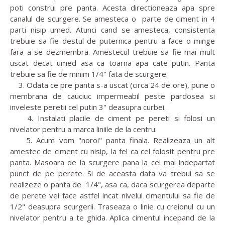
poti construi pre panta. Acesta directioneaza apa spre
canalul de scurgere. Se amesteca o parte de ciment in 4
parti nisip umed. Atunci cand se amesteca, consistenta
trebuie sa fie destul de puternica pentru a face o minge
fara a se dezmembra. Amestecul trebuie sa fie mai mult
uscat decat umed asa ca toarna apa cate putin. Panta
trebuie sa fie de minim 1/4" fata de scurgere.
3. Odata ce pre panta s-a uscat (circa 24 de ore), pune o
membrana de cauciuc impermeabil peste pardosea si
inveleste peretii cel putin 3" deasupra curbei.
4. Instalati placile de ciment pe pereti si folosi un
nivelator pentru a marca liniile de la centru.
5. Acum vom "noroi" panta finala. Realizeaza un alt
amestec de ciment cu nisip, la fel ca cel folosit pentru pre
panta. Masoara de la scurgere pana la cel mai indepartat
punct de pe perete. Si de aceasta data va trebui sa se
realizeze o panta de 1/4", asa ca, daca scurgerea departe
de perete vei face astfel incat nivelul cimentului sa fie de
1/2" deasupra scurgerii. Traseaza o linie cu creionul cu un
nivelator pentru a te ghida. Aplica cimentul incepand de la