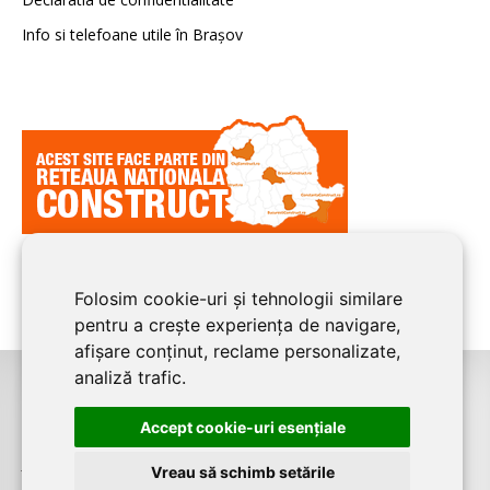
Info si telefoane utile în Braşov
Folosim cookie-uri și tehnologii similare
pentru a crește experiența de navigare,
afișare conținut, reclame personalizate,
analiză trafic.
©2008-2026
BRASOV CONSTRUCT
este un serviciu de promovare online
Accept cookie-uri esenţiale
pentru firme. Proiect digital dezvoltat de
LIVE COMMUNICATIONS SRL
,
J12/4191/2006, RO19492087, Cap.Soc. 5000 LEI
Vreau să schimb setările