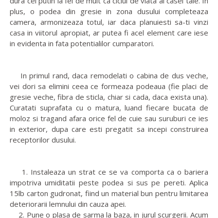
dura cel putin la fel de mult ca ciclul de viata al casei tale. In
plus, o podea din gresie in zona dusului completeaza
camera, armonizeaza totul, iar daca planuiesti sa-ti vinzi
casa in viitorul apropiat, ar putea fi acel element care iese
in evidenta in fata potentialilor cumparatori.
In primul rand, daca remodelati o cabina de dus veche,
vei dori sa elimini ceea ce formeaza podeaua (fie placi de
gresie veche, fibra de sticla, chiar si cada, daca exista una).
Curatati suprafata cu o matura, luand fiecare bucata de
moloz si tragand afara orice fel de cuie sau suruburi ce ies
in exterior, dupa care esti pregatit sa incepi construirea
receptorilor dusului.
1. Instaleaza un strat ce se va comporta ca o bariera
impotriva umiditatii peste podea si sus pe pereti. Aplica
15lb carton gudronat, fiind un material bun pentru limitarea
deteriorarii lemnului din cauza apei.
2. Pune o plasa de sarma la baza, in jurul scurgerii. Acum