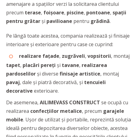
amenajare a spațiilor verzi la solicitarea clientului
precum
terase
,
foișoare
,
piscine
,
pontoane
,
spații
pentru grătar
și
pavilioane
pentru
grădină
.
Pe lângă toate acestea, compania realizează și finisaje
interioare și exterioare pentru case ce cuprind:
realizare fațade
,
zugrăveli
,
vopsitorii
, montaj
tapet
,
placări pereți
și
tavane
,
realizarea
pardoselilor
și diverse
finisaje
artistice
, montaj
pavaj
, dale și piatră decorativă, și
tencuieli
decorative
exterioare.
De asemenea,
AILIMEVASS CONSTRUCT
se ocupă cu
realizarea
confecțiilor
metalice
, precum
garajele
mobile
. Ușor de utilizat și portabile, reprezintă soluția
ideală pentru depozitarea diverselor obiecte, acestea
fiind personalizate în funcție de necesitățile clientului.