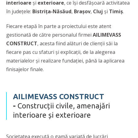
interioare
și
exterioare
, ce își desfășoară activitatea
în județele:
Bistrița-Năsăud
,
Brașov
,
Cluj
și
Timiș
.
Fiecare etapă în parte a proiectului este atent
gestionată de către personalul firmei
AILIMEVASS
CONSTRUCT
, acesta fiind alături de clienții săi la
fiecare pas cu sfaturi și explicații, de la alegerea
materialelor și realizare fundației, până la aplicarea
finisajelor finale.
AILIMEVASS CONSTRUCT
-
Construcții civile, amenajări
interioare și exterioare
Societatea execută o gamă variată de lucrări