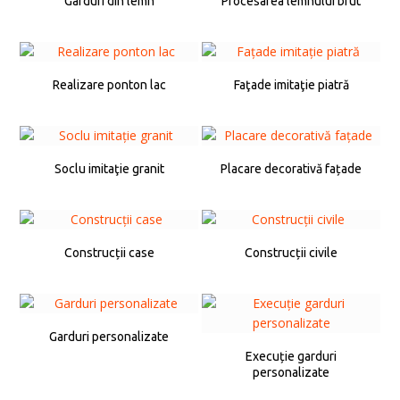
Garduri din lemn
Procesarea lemnului brut
Realizare ponton lac
Faţade imitaţie piatră
Soclu imitaţie granit
Placare decorativă fațade
Construcții case
Construcții civile
Garduri personalizate
Execuție garduri
personalizate