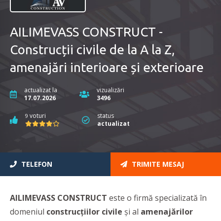
AILIMEVASS CONSTRUCT -
Construcții civile de la A la Z,
amenajări interioare și exterioare
actualizat la
vizualizări
17.07.2026
3496
voturi
status
9
actualizat
TELEFON
TRIMITE MESAJ
AILIMEVASS CONSTRUCT
este o firmă specializată în
domeniul
construcțiilor
civile
și al
amenajărilor