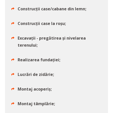
Construcții case/cabane din lemn;
Construcții case la roșu;
Excavații - pregătirea și nivelarea
terenului;
Realizarea fundației;
Lucrări de zidărie;
Montaj acoperiș;
Montaj tâmplărie;