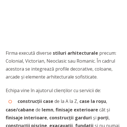
Firma execută diverse
stiluri arhitecturale
precum:
Colonial, Victorian, Neoclasic sau Romanic. În cadrul
acestora se integrează profile decorative, coloane,
arcade și elemente arhitecturale sofisticate.
Echipa vine în ajutorul clienților cu servicii de:
construcții case
de la A la Z,
case la roșu
,
case/cabane
de
lemn
,
finisaje
exterioare
cât și
finisaje interioare
,
construcții
garduri
și
porți
,
construcții piscine
,
exacavații
,
fundații
și nu numai.