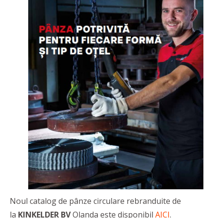
Noul catalog de pânze circulare rebranduite de
la
KINKELDER BV
Olanda este disponibil
AICI
.