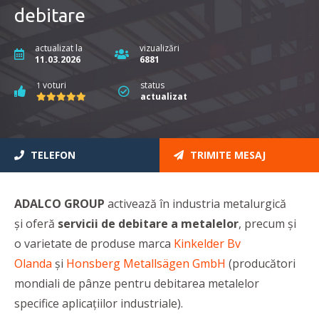
debitare
actualizat la
vizualizări
11.03.2026
6881
voturi
status
1
actualizat
TELEFON
TRIMITE MESAJ
ADALCO GROUP
activează în industria metalurgică
și oferă
servicii de debitare a metalelor
, precum și
o varietate de produse marca
Kinkelder Bv
Olanda
și
Honsberg Metallsägen GmbH
(producători
mondiali de pânze pentru debitarea metalelor
specifice aplicațiilor industriale).