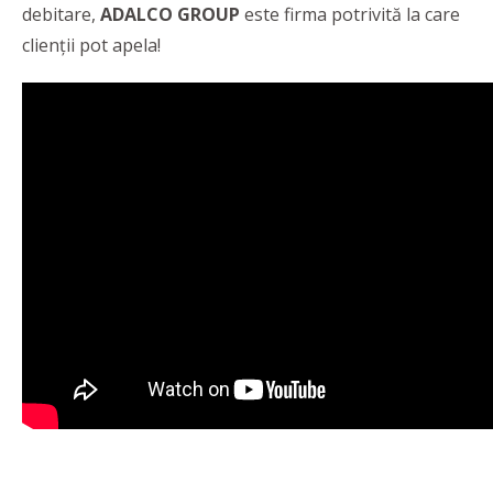
debitare,
ADALCO GROUP
este firma potrivită la care
clienții pot apela!