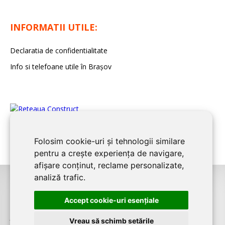
INFORMATII UTILE:
Declaratia de confidentialitate
Info si telefoane utile în Braşov
Folosim cookie-uri și tehnologii similare
pentru a crește experiența de navigare,
afișare conținut, reclame personalizate,
analiză trafic.
©2008-2026
BRASOV CONSTRUCT
este un serviciu de promovare online
Accept cookie-uri esenţiale
pentru firme. Proiect digital dezvoltat de
LIVE COMMUNICATIONS SRL
,
J12/4191/2006, RO19492087, Cap.Soc. 5000 LEI
Vreau să schimb setările