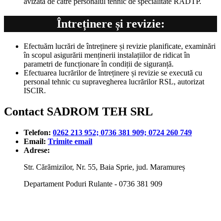
avizată de către personalul tehnic de specialitate RADTP.
Întreținere și revizie:
Efectuăm lucrări de întreținere și revizie planificate, examinări
în scopul asigurării menținerii instalațiilor de ridicat în
parametri de funcționare în condiții de siguranță.
Efectuarea lucrărilor de întreținere și revizie se execută cu
personal tehnic cu supravegherea lucrărilor RSL, autorizat
ISCIR.
Contact SADROM TEH SRL
Telefon:
0262 213 952; 0736 381 909; 0724 260 749
Email:
Trimite email
Adrese:
Str. Cărămizilor, Nr. 55, Baia Sprie, jud. Maramureș
Departament Poduri Rulante - 0736 381 909