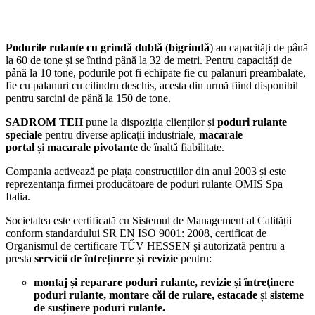
Podurile rulante cu grindă dublă
(
bigrindă
) au capacități de până
la 60 de tone și se întind până la 32 de metri. Pentru capacități de
până la 10 tone, podurile pot fi echipate fie cu palanuri preambalate,
fie cu palanuri cu cilindru deschis, acesta din urmă fiind disponibil
pentru sarcini de până la 150 de tone.
SADROM TEH
pune la dispoziția clienților și
poduri rulante
speciale
pentru diverse aplicații industriale,
macarale
portal
și
macarale pivotante
de înaltă fiabilitate.
Compania activează pe piața construcțiilor din anul 2003 și este
reprezentanța firmei producătoare de poduri rulante OMIS Spa
Italia.
Societatea este certificată cu Sistemul de Management al Calității
conform standardului SR EN ISO 9001: 2008, certificat de
Organismul de certificare TŰV HESSEN și autorizată pentru a
presta
servicii de întreținere și revizie
pentru:
montaj și reparare poduri rulante, revizie și întreţinere
poduri rulante, montare căi de rulare, estacade
și
sisteme
de susținere poduri rulante.