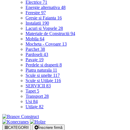
Electrice
71
Energie alternativa
48
Ferestre
97
Gresie si Faianta
16
Instalatii
190
Lacuri si Vopsele
28
Materiale de Constructii
94
Mobila
64
Mocheta - Covoare
13
Parchet
38
Pardoseli
43
Pavaje
19
Perdele si draperii
8
Piatra naturala
11
Scule si unelte
117
Scule si Utilaje
116
SERVICII
83
Tapet
5
Transport
28
Usi
84
Utilaje
82
CATEGORII
Înscriere firmă