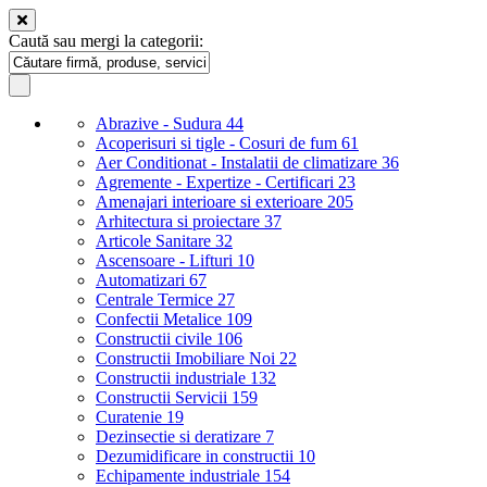
Caută sau mergi la categorii:
Abrazive - Sudura
44
Acoperisuri si tigle - Cosuri de fum
61
Aer Conditionat - Instalatii de climatizare
36
Agremente - Expertize - Certificari
23
Amenajari interioare si exterioare
205
Arhitectura si proiectare
37
Articole Sanitare
32
Ascensoare - Lifturi
10
Automatizari
67
Centrale Termice
27
Confectii Metalice
109
Constructii civile
106
Constructii Imobiliare Noi
22
Constructii industriale
132
Constructii Servicii
159
Curatenie
19
Dezinsectie si deratizare
7
Dezumidificare in constructii
10
Echipamente industriale
154