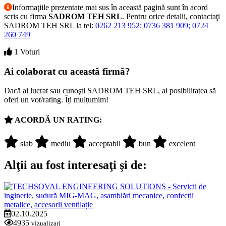
Informaţiile prezentate mai sus în această pagină sunt în acord
scris cu firma
SADROM TEH SRL
. Pentru orice detalii, contactaţi
SADROM TEH SRL la tel:
0262 213 952; 0736 381 909; 0724
260 749
1 Voturi
Ai colaborat cu această firmă?
Dacă ai lucrat sau cunoşti SADROM TEH SRL, ai posibilitatea să
oferi un vot/rating. Îți mulțumim!
ACORDĂ UN RATING:
slab
mediu
acceptabil
bun
excelent
Alţii au fost interesaţi şi de:
02.10.2025
4935
vizualizari