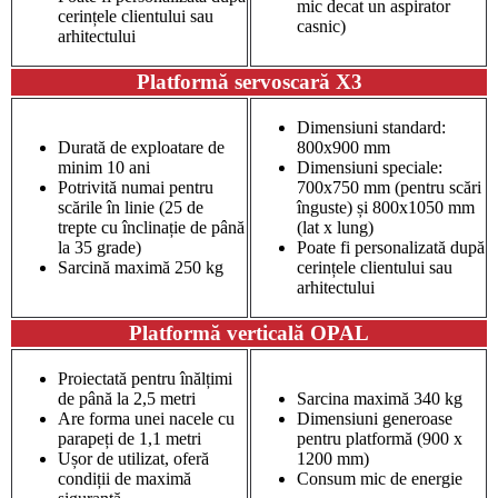
mic decat un aspirator
cerințele clientului sau
casnic)
arhitectului
Platformă servoscară X3
Dimensiuni standard:
Durată de exploatare de
800x900 mm
minim 10 ani
Dimensiuni speciale:
Potrivită numai pentru
700x750 mm (pentru scări
scările în linie (25 de
înguste) și 800x1050 mm
trepte cu înclinație de până
(lat x lung)
la 35 grade)
Poate fi personalizată după
Sarcină maximă 250 kg
cerințele clientului sau
arhitectului
Platformă verticală OPAL
Proiectată pentru înălțimi
de până la 2,5 metri
Sarcina maximă 340 kg
Are forma unei nacele cu
Dimensiuni generoase
parapeți de 1,1 metri
pentru platformă (900 x
Ușor de utilizat, oferă
1200 mm)
condiții de maximă
Consum mic de energie