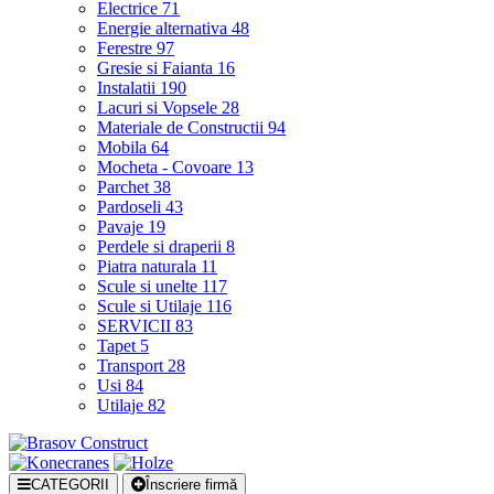
Electrice
71
Energie alternativa
48
Ferestre
97
Gresie si Faianta
16
Instalatii
190
Lacuri si Vopsele
28
Materiale de Constructii
94
Mobila
64
Mocheta - Covoare
13
Parchet
38
Pardoseli
43
Pavaje
19
Perdele si draperii
8
Piatra naturala
11
Scule si unelte
117
Scule si Utilaje
116
SERVICII
83
Tapet
5
Transport
28
Usi
84
Utilaje
82
CATEGORII
Înscriere firmă