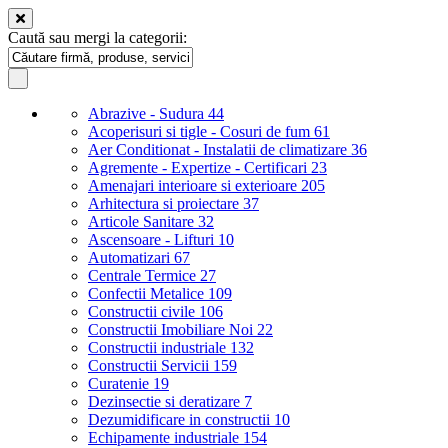
Caută sau mergi la categorii:
Abrazive - Sudura
44
Acoperisuri si tigle - Cosuri de fum
61
Aer Conditionat - Instalatii de climatizare
36
Agremente - Expertize - Certificari
23
Amenajari interioare si exterioare
205
Arhitectura si proiectare
37
Articole Sanitare
32
Ascensoare - Lifturi
10
Automatizari
67
Centrale Termice
27
Confectii Metalice
109
Constructii civile
106
Constructii Imobiliare Noi
22
Constructii industriale
132
Constructii Servicii
159
Curatenie
19
Dezinsectie si deratizare
7
Dezumidificare in constructii
10
Echipamente industriale
154