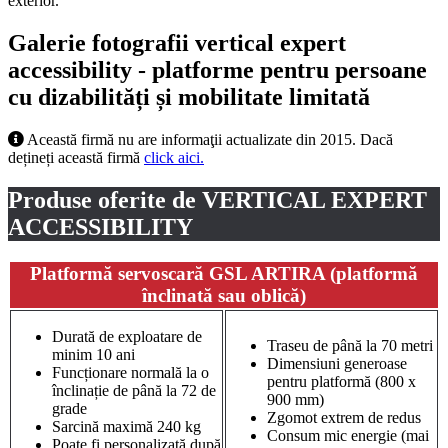
exterior.
Galerie fotografii vertical expert
accessibility - platforme pentru persoane
cu dizabilități și mobilitate limitată
Această firmă nu are informaţii actualizate din 2015. Dacă
dețineți această firmă
click aici.
Produse oferite de VERTICAL EXPERT
ACCESSIBILITY
Platformă servoscară GSL ARTIRA (platformă
înclinată sau oblică)
Durată de exploatare de
Traseu de până la 70 metri
minim 10 ani
Dimensiuni generoase
Funcționare normală la o
pentru platformă (800 x
înclinație de până la 72 de
900 mm)
grade
Zgomot extrem de redus
Sarcină maximă 240 kg
Consum mic energie (mai
Poate fi personalizată după