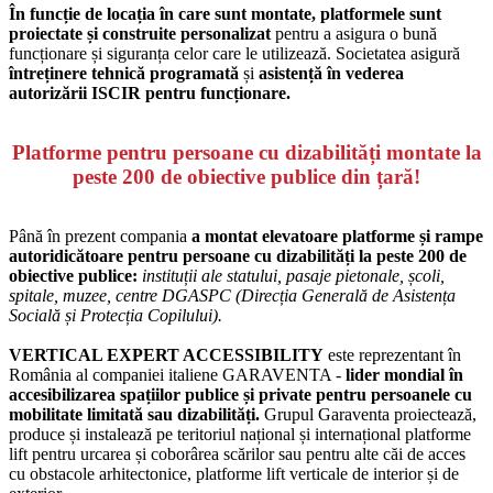
În funcție de locația în care sunt montate, platformele sunt
proiectate și construite personalizat
pentru a asigura o bună
funcționare și siguranța celor care le utilizează.
Societatea asigură
întreținere tehnică programată
și
asistență în vederea
autorizării ISCIR pentru funcționare.
Platforme pentru persoane cu dizabilități montate la
peste 200 de obiective publice din țară!
Până în prezent compania
a montat elevatoare platforme și rampe
autoridicătoare pentru persoane cu dizabilități la peste 200 de
obiective publice:
instituții ale statului, pasaje pietonale, școli,
spitale, muzee, centre DGASPC (Direcția Generală de Asistența
Socială și Protecția Copilului).
VERTICAL EXPERT ACCESSIBILITY
este reprezentant în
România al companiei italiene GARAVENTA -
lider mondial în
accesibilizarea spațiilor publice și private pentru persoanele cu
mobilitate limitată sau dizabilități.
Grupul Garaventa proiectează,
produce și instalează pe teritoriul național și internațional platforme
lift pentru urcarea și coborârea scărilor sau pentru alte căi de acces
cu obstacole arhitectonice, platforme lift verticale de interior și de