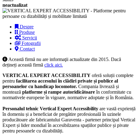
neactualizat
Despre
Produse
Servicii
Fotografii
Contact
Această firmă nu are informaţii actualizate din 2015. Dacă
dețineți această firmă
click aici.
VERTICAL EXPERT ACCESSIBILITY
oferă soluții complete
pentru
facilitarea accesului în clădiri private și publice al
persoanelor cu handicap locomotor.
Compania livrează și
montează
platforme și rampe autoridicătoare
în conformitate cu
normativele europene în vigoare, normative adoptate și în România.
Personalul tehnic Vertical Expert Accessibility
are vastă expriență
în domeniu și a beneficiat de pregătire profesională în uzinele
producătoare ale fabricantului Garaventa - partener principal Vertical
Expert și lider mondial în accesibilzarea spațiilor publice și pivate
pentru pesoanele cu dizabilități.