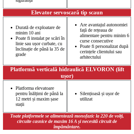
siguranță
Elevator servoscară tip scaun
Are avantajul autonomiei
Durată de exploatare de
față de rețeaua de
minim 10 ani
alimentare pentru minim 6
Poate fi instalat pe scări în
curse consecutive
linie sau ușor curbate, cu
Poate fi personalizat după
înclinație de până la 35 de
cerințele clientului sau
grade
arhitectului
Platformă verticală hidraulică ELVORON (lift
ușor)
Platforma elevatoare
pentru înălțimi de până la
Silențioasă și ușor de
12 metri și maxim șase
utilizat
stații
Toate platformele se alimentează monofazic la 220 de volți,
circuite casnice de maxim 16 A și necesită circuit de
împământare.