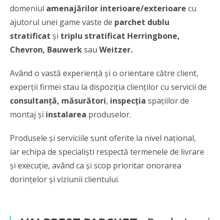
domeniul
amenajărilor interioare/exterioare
cu
ajutorul unei game vaste de
parchet
dublu
stratificat
și
triplu stratificat Herringbone,
Chevron,
Bauwerk
sau
Weitzer.
Având o vastă experienţă şi o orientare către client,
experții firmei stau la dispoziția clienților cu servicii de
consultanță, măsurători
,
inspecția
spațiilor de
montaj și
instalarea
produselor.
Produsele și serviciile sunt oferite la nivel național,
iar echipa de specialiști respectă termenele de livrare
și execuție, având ca şi scop prioritar onorarea
dorinţelor şi viziunii clientului.