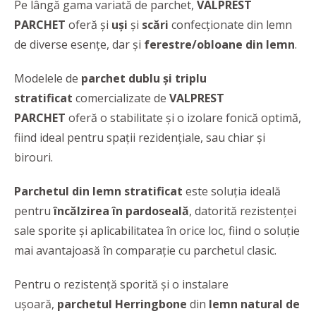
Pe lângă gama variată de parchet,
VALPREST
PARCHET
oferă şi
uşi
şi
scări
confecţionate din lemn
de diverse esenţe, dar şi
ferestre/obloane
din lemn
.
Modelele de
parchet dublu și triplu
stratificat
comercializate de
VALPREST
PARCHET
oferă o stabilitate și o izolare fonică optimă,
fiind ideal pentru spaţii rezidenţiale, sau chiar şi
birouri.
Parchetul din lemn stratificat
este soluţia ideală
pentru
încălzirea în pardoseală
, datorită rezistenţei
sale sporite și aplicabilitatea în orice loc, fiind o soluţie
mai avantajoasă în comparaţie cu parchetul clasic.
Pentru o rezistență sporită și o instalare
ușoară,
parchetul Herringbone
din
lemn natural de