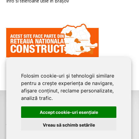
Info si telefoane utile în Braşov
Folosim cookie-uri și tehnologii similare
pentru a crește experiența de navigare,
afișare conținut, reclame personalizate,
analiză trafic.
©2008-2026
BRASOV CONSTRUCT
este un serviciu de promovare online
Accept cookie-uri esenţiale
pentru firme. Proiect digital dezvoltat de
LIVE COMMUNICATIONS SRL
,
J12/4191/2006, RO19492087, Cap.Soc. 5000 LEI
Vreau să schimb setările