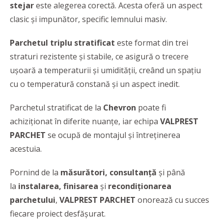
stejar
este alegerea corectă. Acesta oferă un aspect
clasic şi impunător, specific lemnului masiv.
Parchetul triplu stratificat
este format din trei
straturi rezistente și stabile, ce asigură o trecere
ușoară a temperaturii și umidității, creând un spaţiu
cu o temperatură constană şi un aspect inedit.
Parchetul stratificat de la
Chevron
poate fi
achiziționat în diferite nuanțe, iar echipa
VALPREST
PARCHET
se ocupă de montajul și întreținerea
acestuia.
Pornind de la
măsurători, consultanță
și până
la
instalarea, finisarea
și
recondiționarea
parchetului
,
VALPREST PARCHET
onorează cu succes
fiecare proiect desfășurat.