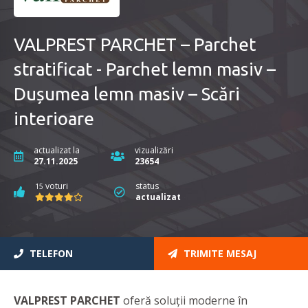
VALPREST PARCHET – Parchet
stratificat - Parchet lemn masiv –
Dușumea lemn masiv – Scări
interioare
actualizat la
vizualizări
27.11.2025
23654
voturi
status
15
actualizat
TELEFON
TRIMITE MESAJ
VALPREST PARCHET
oferă soluții moderne în