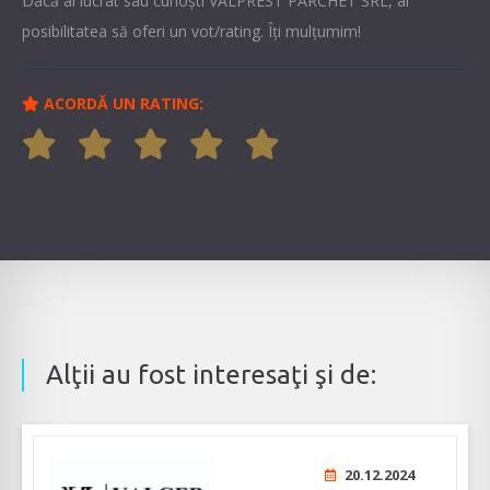
Dacă ai lucrat sau cunoşti VALPREST PARCHET SRL, ai
posibilitatea să oferi un vot/rating. Îți mulțumim!
ACORDĂ UN RATING:
Alţii au fost interesaţi şi de:
20.12.2024