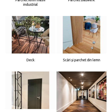
Parchet lemn masiv
Parchet Bauwerk
industrial
Deck
Scări și parchet din lemn