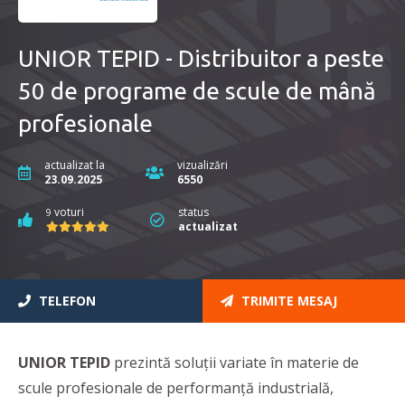
UNIOR TEPID - Distribuitor a peste
50 de programe de scule de mână
profesionale
actualizat la
vizualizări
23.09.2025
6550
voturi
status
9
actualizat
TELEFON
TRIMITE MESAJ
UNIOR TEPID
prezintă soluții variate în materie de
scule profesionale de performanță industrială,