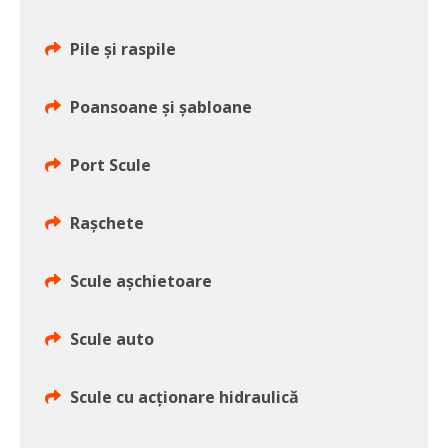
Pile şi raspile
Poansoane şi şabloane
Port Scule
Raşchete
Scule aşchietoare
Scule auto
Scule cu acţionare hidraulică