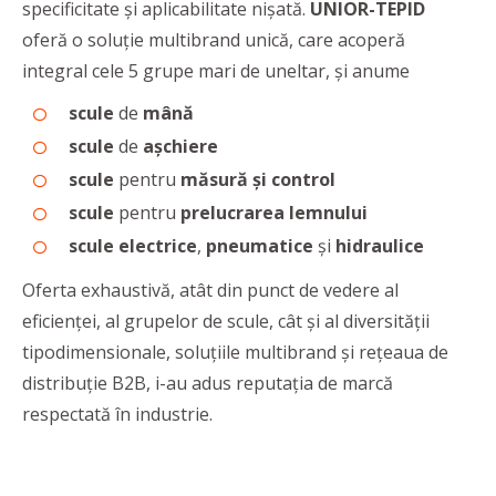
specificitate și aplicabilitate nișată.
UNIOR-TEPID
oferă o soluție multibrand unică, care acoperă
integral cele 5 grupe mari de uneltar, şi anume
scule
de
mână
scule
de
așchiere
scule
pentru
măsură și control
scule
pentru
prelucrarea lemnului
scule electrice
,
pneumatice
și
hidraulice
Oferta exhaustivă, atât din punct de vedere al
eficienței, al grupelor de scule, cât și al diversității
tipodimensionale, soluțiile multibrand și rețeaua de
distribuție B2B, i-au adus reputația de marcă
respectată în industrie.