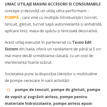
UMAC UTILAJE MASINI ACCESORII SI CONSUMABILE
concepe și dezvoltă un utilaj ultra performant -
POMPĂ
- care vine cu multiple întrebuințări: torcret,
tencuit, gletuit, turnat sapă autonivelantă și anhidridă,
aplicare tinci, masa de spăclu și tencuială decorativă.
Acest utilaj executat în parteneriat cu
Tecno Edil
Sistem
din Italia, oferă un randament de până la 5 ori
mai mare decât următoarea clasată, cu un cost de
mentenanță foarte scăzut.
Societatea pune la dispoziția clienților o multitudine
de pompe necesare în varii activități:
pompe de tencuit, pompe de gletuit, pompe
de vopsit și zugrăvit airless, pompe pentru
materiale hidroizolante, pompe airless epoxi-