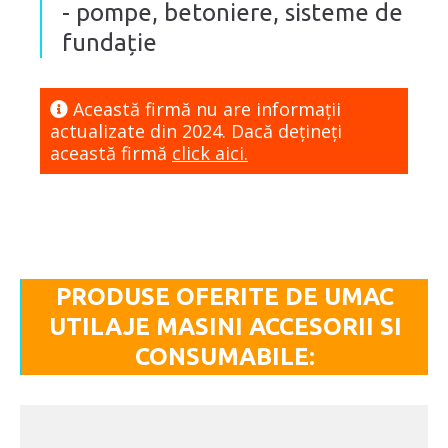
- pompe, betoniere, sisteme de
fundație
Această firmă nu are informaţii
actualizate din 2024. Dacă dețineți
această firmă
click aici.
PRODUSE OFERITE DE UMAC
UTILAJE MASINI ACCESORII SI
CONSUMABILE: