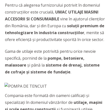
Pentru că alegerea furnizorului potrivit în domeniul
construcțiilor este crucială,
UMAC UTILAJE MASINI
ACCESORII SI CONSUMABILE
vine în ajutorul clienților
din România, dar și din Europa cu
soluții premium de
tehnologizare în industria
construcțiilor
, menite să
ofere eficiență și productivitate sporită în orice sector.
Gama de utilaje este potrivită pentru orice nevoie
specifică, pornind de la
pompe, betoniere,
malaxoare
și până la
sisteme de drenaj, sisteme
de cofraje și sisteme de fundație
.
Compania este formată din oameni calificați și
specializați în domeniul vânzărilor de
utilaje, mașini
și scule pentru construcții
și furnizează utilaje