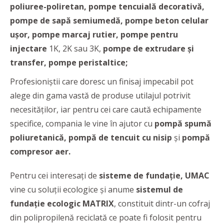
poliuree-poliretan, pompe tencuială decorativă,
pompe de sapă semiumedă, pompe beton celular
ușor, pompe marcaj rutier, pompe pentru
injectare
1K, 2K sau 3K,
pompe de extrudare și
transfer, pompe peristaltice;
Profesioniștii care doresc un finisaj impecabil pot
alege din gama vastă de produse utilajul potrivit
necesităților, iar pentru cei care caută echipamente
specifice, compania le vine în ajutor cu
pompă spumă
poliuretanică, pompă de tencuit cu nisip
și
pompă
compresor aer.
Pentru cei interesați de
sisteme de fundație, UMAC
vine cu soluții ecologice și anume
sistemul de
fundație ecologic MATRIX
, constituit dintr-un cofraj
din polipropilenă reciclată ce poate fi folosit pentru