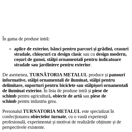
În gama de produse intră:
aplice de exterior, bănci pentru parcuri și grădini, ceasuri
stradale, chioșcuri cu design clasic
sau cu
design modern,
coșuri de gunoi, stâlpi ornamentali pentru indicatoare
stradale sau jardiniere pentru exterior
.
De asemenea,
TURNĂTORIA METALUL
produce și
panouri
informative, stâlpi ornamentali de iluminat, stâlpi pentru
delimitare, suporturi pentru biciclete sau stâlpișori ornamentali
de iluminat exterior.
În lista de produse intră și
piese de
schimb
pentru agricultură
,
obiecte de artă
sau
piese de
schimb
pentru industria grea.
Personalul
TURNATORIA METALUL
este specializat în
confecționarea
obiectelor turnate
, cu o vastă experiență
profesională, experimentat și motivat de realizările obținute și de
perspectivele existente.