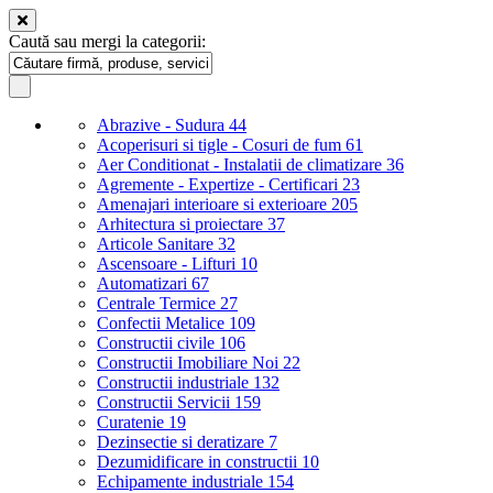
Caută sau mergi la categorii:
Abrazive - Sudura
44
Acoperisuri si tigle - Cosuri de fum
61
Aer Conditionat - Instalatii de climatizare
36
Agremente - Expertize - Certificari
23
Amenajari interioare si exterioare
205
Arhitectura si proiectare
37
Articole Sanitare
32
Ascensoare - Lifturi
10
Automatizari
67
Centrale Termice
27
Confectii Metalice
109
Constructii civile
106
Constructii Imobiliare Noi
22
Constructii industriale
132
Constructii Servicii
159
Curatenie
19
Dezinsectie si deratizare
7
Dezumidificare in constructii
10
Echipamente industriale
154