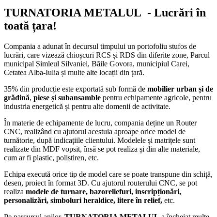
TURNATORIA METALUL
- Lucrări în
toată țara!
Compania a adunat în decursul timpului un portofoliu stufos de
lucrări, care vizează chioșcuri RCS și RDS din diferite zone, Parcul
municipal Șimleul Silvaniei, Băile Govora, municipiul Carei,
Cetatea Alba-Iulia și multe alte locații din țară.
35% din producție este exportată sub formă de
mobilier urban și de
grădină
,
piese și subansamble
pentru echipamente agricole, pentru
industria energetică și pentru alte domenii de activitate.
În materie de echipamente de lucru, compania deține un Router
CNC, realizând cu ajutorul acestuia aproape orice model de
turnătorie, după indicațiile clientului. Modelele și matrițele sunt
realizate din MDF vopsit, însă se pot realiza și din alte materiale,
cum ar fi plastic, polistiren, etc.
Echipa execută orice tip de model care se poate transpune din schiță,
desen, proiect în format 3D. Cu ajutorul routerului CNC, se pot
realiza
modele de turnare, bazoreliefuri, inscripționări,
personalizări, simboluri heraldice, litere în relief,
etc.
Pe parcursul anilor,
TURNATORIA METALUL
a încheiat multe