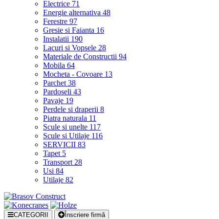
Electrice
71
Energie alternativa
48
Ferestre
97
Gresie si Faianta
16
Instalatii
190
Lacuri si Vopsele
28
Materiale de Constructii
94
Mobila
64
Mocheta - Covoare
13
Parchet
38
Pardoseli
43
Pavaje
19
Perdele si draperii
8
Piatra naturala
11
Scule si unelte
117
Scule si Utilaje
116
SERVICII
83
Tapet
5
Transport
28
Usi
84
Utilaje
82
CATEGORII
Înscriere firmă