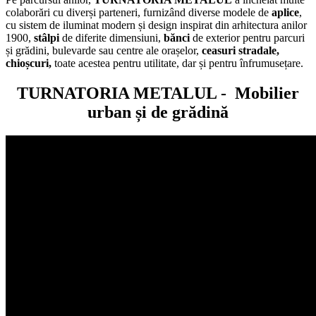
colaborări cu diverși parteneri, furnizând diverse modele de
aplice
,
cu sistem de iluminat modern și design inspirat din arhitectura anilor
1900,
stâlpi
de diferite dimensiuni,
bănci
de exterior pentru parcuri
și grădini, bulevarde sau centre ale orașelor,
ceasuri stradale,
chioșcuri,
toate acestea pentru utilitate, dar și pentru înfrumusețare.
TURNATORIA METALUL -
Mobilier
urban și de grădină