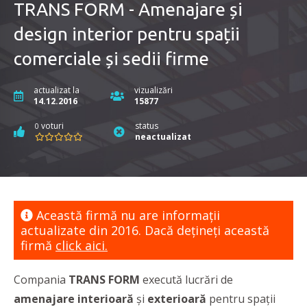
TRANS FORM - Amenajare și
design interior pentru spații
comerciale și sedii firme
actualizat la
vizualizări
14.12.2016
15877
voturi
status
0
neactualizat
Această firmă nu are informaţii
actualizate din 2016. Dacă dețineți această
firmă
click aici.
Compania
TRANS FORM
execută lucrări de
amenajare interioară
și
exterioară
pentru spații