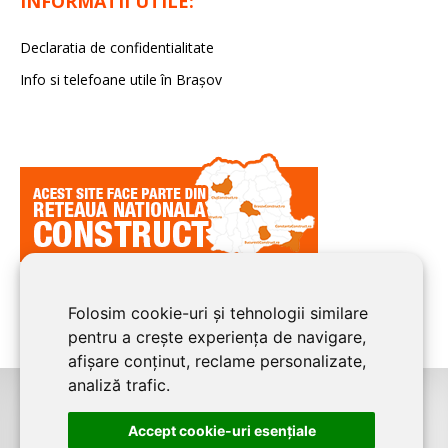
INFORMATII UTILE:
Declaratia de confidentialitate
Info si telefoane utile în Braşov
Folosim cookie-uri și tehnologii similare
pentru a crește experiența de navigare,
afișare conținut, reclame personalizate,
analiză trafic.
©2008-2026
BRASOV CONSTRUCT
este un serviciu de promovare online
Accept cookie-uri esenţiale
pentru firme. Proiect digital dezvoltat de
LIVE COMMUNICATIONS SRL
,