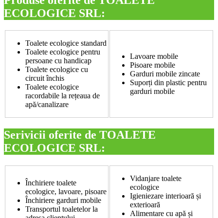
ECOLOGICE SRL:
Toalete ecologice standard
Toalete ecologice pentru
Lavoare mobile
persoane cu handicap
Pisoare mobile
Toalete ecologice cu
Garduri mobile zincate
circuit închis
Suporți din plastic pentru
Toalete ecologice
garduri mobile
racordabile la rețeaua de
apă/canalizare
Serivicii oferite de TOALETE
ECOLOGICE SRL:
Vidanjare toalete
Închiriere toalete
ecologice
ecologice, lavoare, pisoare
Igieniezare interioară și
Închiriere garduri mobile
exterioară
Transportul toaletelor la
Alimentare cu apă și
adresa clientului