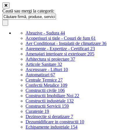
Caută sau mergi la categorii:
Abrazive - Sudura
44
Acoperisuri si tigle - Cosuri de fum
61
Aer Conditionat - Instalatii de climatizare
36
Agremente - Expertize - Certificari
23
Amenajari interioare si exterioare
205
Arhitectura si proiectare
37
Articole Sanitare
32
Ascensoare - Lifturi
10
Automatizari
67
Centrale Termice
27
Confectii Metalice
109
Constructii civile
106
Constructii Imobiliare Noi
22
Constructii industriale
132
Constructii Servicii
159
Curatenie
19
Dezinsectie si deratizare
7
Dezumidificare in constructii
10
Echipamente industriale
154