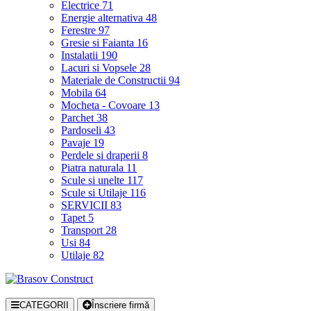
Electrice
71
Energie alternativa
48
Ferestre
97
Gresie si Faianta
16
Instalatii
190
Lacuri si Vopsele
28
Materiale de Constructii
94
Mobila
64
Mocheta - Covoare
13
Parchet
38
Pardoseli
43
Pavaje
19
Perdele si draperii
8
Piatra naturala
11
Scule si unelte
117
Scule si Utilaje
116
SERVICII
83
Tapet
5
Transport
28
Usi
84
Utilaje
82
CATEGORII
Înscriere firmă