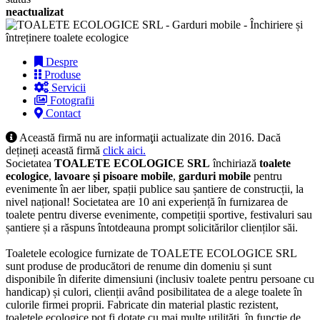
neactualizat
Despre
Produse
Servicii
Fotografii
Contact
Această firmă nu are informaţii actualizate din 2016. Dacă
dețineți această firmă
click aici.
Societatea
TOALETE ECOLOGICE SRL
închiriază
toalete
ecologice
,
lavoare și pisoare mobile
,
garduri mobile
pentru
evenimente în aer liber, spații publice sau șantiere de construcții, la
nivel național!
Societatea are 10 ani experiență în furnizarea de
toalete pentru diverse evenimente, competiții sportive, festivaluri sau
șantiere și a răspuns întotdeauna prompt solicitărilor clienților săi.
Toaletele ecologice furnizate de TOALETE ECOLOGICE SRL
sunt produse de producători de renume din domeniu și sunt
disponibile în diferite dimensiuni (inclusiv toalete pentru persoane cu
handicap) și culori, clienții având posibilitatea de a alege toalete în
culorile firmei proprii. Fabricate din material plastic rezistent,
toaletele ecologice pot fi dotate cu mai multe utilități, în funcție de