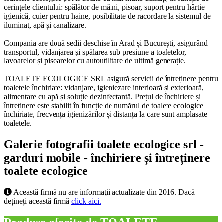
cerințele clientului: spălător de mâini, pisoar, suport pentru hârtie
igienică, cuier pentru haine, posibilitate de racordare la sistemul de
iluminat, apă și canalizare.
Compania are două sedii deschise în Arad și București, asigurând
transportul, vidanjarea și spălarea sub presiune a toaletelor,
lavoarelor și pisoarelor cu autoutilitare de ultimă generație.
TOALETE ECOLOGICE SRL asigură servicii de întreținere pentru
toaletele închiriate: vidanjare, igieniezare interioară și exterioară,
alimentare cu apă și soluție dezinfectantă. Prețul de închiriere și
întreținere este stabilit în funcție de numărul de toalete ecologice
închiriate, frecvența igienizărilor și distanța la care sunt amplasate
toaletele.
Galerie fotografii toalete ecologice srl -
garduri mobile - închiriere și întreținere
toalete ecologice
Această firmă nu are informaţii actualizate din 2016. Dacă
dețineți această firmă
click aici.
Produse oferite de TOALETE