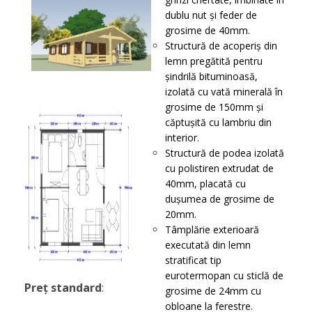
dublu nut și feder de
grosime de 40mm.
Structură de acoperiş din
lemn pregătită pentru
șindrilă bituminoasă,
izolată cu vată minerală în
grosime de 150mm și
căptușită cu lambriu din
interior.
Structură de podea izolată
cu polistiren extrudat de
40mm, placată cu
dușumea de grosime de
20mm.
Tâmplărie exterioară
executată din lemn
stratificat tip
eurotermopan cu sticlă de
Preț standard
:
grosime de 24mm cu
obloane la ferestre.