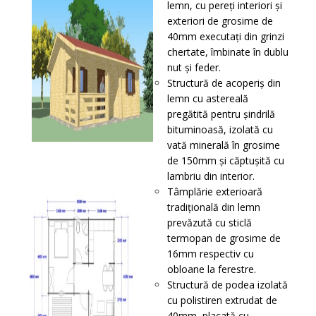
lemn, cu pereţi interiori și
exteriori de grosime de
40mm executați din grinzi
chertate, îmbinate în dublu
nut și feder.
Structură de acoperiş din
lemn cu astereală
pregătită pentru șindrilă
bituminoasă, izolată cu
vată minerală în grosime
de 150mm și căptușită cu
lambriu din interior.
Tâmplărie exterioară
tradițională din lemn
prevăzută cu sticlă
termopan de grosime de
16mm respectiv cu
obloane la ferestre.
Structură de podea izolată
cu polistiren extrudat de
40mm, placată cu