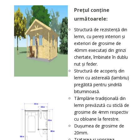
Prețul conține
următoarele:
Structură de rezistenţă din
lemn, cu pereţi interiori și
exteriori de grosime de
40mm executați din grinzi
chertate, îmbinate în dublu
nut și feder.
Structură de acoperiş din
lemn cu astereală (lambriu)
pregătită pentru șindrilă
bituminoasă.
Tâmplărie tradițională din
lemn prevăzută cu sticlă de
grosime de 4mm respectiv
cu obloane la ferestre.
Dușumea de grosime de
20mm.
Tratarea și vopsirea