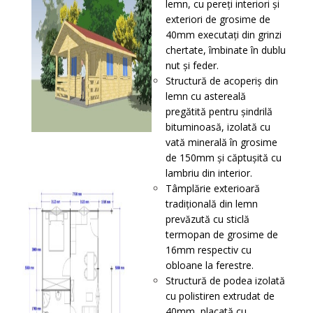
lemn, cu pereţi interiori și
exteriori de grosime de
40mm executați din grinzi
chertate, îmbinate în dublu
nut și feder.
Structură de acoperiş din
lemn cu astereală
pregătită pentru șindrilă
bituminoasă, izolată cu
vată minerală în grosime
de 150mm și căptușită cu
lambriu din interior.
Tâmplărie exterioară
tradițională din lemn
prevăzută cu sticlă
termopan de grosime de
16mm respectiv cu
obloane la ferestre.
Structură de podea izolată
cu polistiren extrudat de
40mm, placată cu