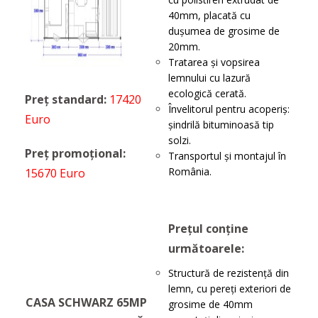
40mm, placată cu
dușumea de grosime de
20mm.
Tratarea și vopsirea
lemnului cu lazură
ecologică cerată.
Preț standard:
17420
Învelitorul pentru acoperiș:
Euro
șindrilă bituminoasă tip
solzi.
Preț promoțional:
Transportul şi montajul în
România.
15670 Euro
Prețul conține
următoarele:
Structură de rezistenţă din
lemn, cu pereţi exteriori de
CASA SCHWARZ 65MP
grosime de 40mm