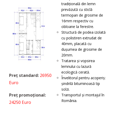
tradițională din lemn
prevăzută cu sticlă
termopan de grosime de
16mm respectiv cu
obloane la ferestre.
Structură de podea izolată
cu polistiren extrudat de
40mm, placată cu
dușumea de grosime de
20mm.
Tratarea și vopsirea
lemnului cu lazură
ecologică cerată.
Preț standard:
26950
Învelitorul pentru acoperiș:
Euro
șindrilă bituminoasă tip
solzi.
Preț promoțional:
Transportul şi montajul în
România.
24250 Euro