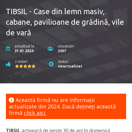
TIBSIL - Case din lemn masiv,
cabane, pavilioane de grădină, vile
de vară
actualizat la
vizualizări
31.01.2024
2307
voturi
status
2
neactualizat
Această firmă nu are informaţii
actualizate din 2024. Dacă dețineți această
firmă
click aici.
TIBSIL
activează de peste 30 de ani în domeniul