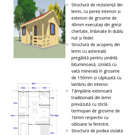
Structură de rezistenţă din
lemn, cu pereţi interiori și
exteriori de grosime de
40mm executați din grinzi
chertate, îmbinate în dublu
nut și feder.
Structură de acoperiş din
lemn cu astereală
pregătită pentru șindrilă
bituminoasă, izolată cu
vată minerală în grosime
de 150mm și căptușită cu
lambriu din interior.
Tâmplărie exterioară
tradițională din lemn
prevăzută cu sticlă
termopan de grosime de
16mm respectiv cu
obloane la ferestre.
Structură de podea izolată