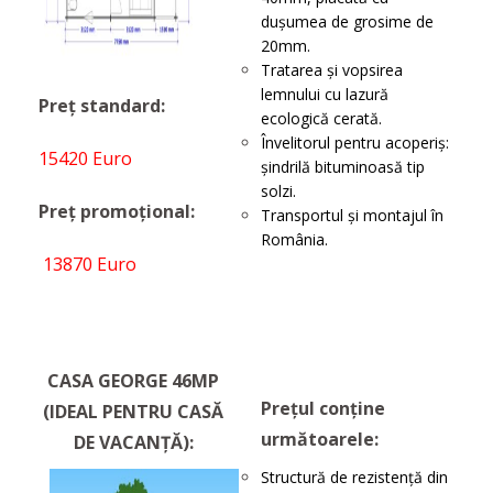
dușumea de grosime de
20mm.
Tratarea și vopsirea
lemnului cu lazură
Preț standard:
ecologică cerată.
Învelitorul pentru acoperiș:
15420 Euro
șindrilă bituminoasă tip
solzi.
Preț promoțional:
Transportul şi montajul în
România.
13870 Euro
CASA GEORGE 46MP
Prețul conține
(IDEAL PENTRU CASĂ
următoarele:
DE VACANȚĂ):
Structură de rezistenţă din