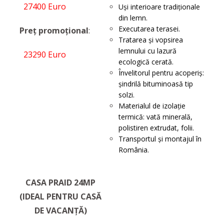
27400 Euro
Uși interioare tradiționale
din lemn.
Executarea terasei.
Preț promoțional
:
Tratarea și vopsirea
lemnului cu lazură
23290 Euro
ecologică cerată.
Învelitorul pentru acoperiș:
șindrilă bituminoasă tip
solzi.
Materialul de izolație
termică: vată minerală,
polistiren extrudat, folii.
Transportul şi montajul în
România.
CASA PRAID 24MP
(IDEAL PENTRU CASĂ
DE VACANȚĂ)