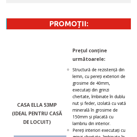
PROMOȚII:
Prețul conține
următoarele:
Structură de rezistenţă din
lemn, cu pereţi exteriori de
grosime de 40mm,
executați din grinzi
chertate, îmbinate în dublu
nut și feder, izolată cu vată
CASA ELLA 53MP
minerală în grosime de
(IDEAL PENTRU CASĂ
150mm și placată cu
DE LOCUIT)
lambriu din interior.
Pereți interiori executați cu
grinzi chertate, îmbinate în