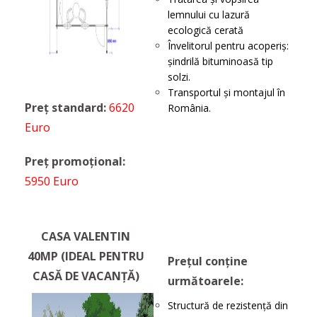
lemnului cu lazură
ecologică cerată
Învelitorul pentru acoperiș:
șindrilă bituminoasă tip
solzi.
Transportul şi montajul în
Preț standard:
6620
România.
Euro
Preț promoțional:
5950 Euro
CASA VALENTIN
40MP (IDEAL PENTRU
Prețul conține
CASĂ DE VACANȚĂ)
următoarele:
Structură de rezistenţă din