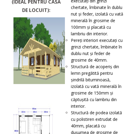
executați din grinzi
(IDEAL PENTRU CASĂ
chertate, îmbinate în dublu
DE LOCUIT):
nut și feder, izolată cu vată
minerală în grosime de
100mm și placată cu
lambriu din interior.
Pereți interiori executați cu
grinzi chertate, îmbinate în
dublu nut și feder de
grosime de 40mm.
Structură de acoperiş din
lemn pregătită pentru
șindrilă bituminoasă,
izolată cu vată minerală în
grosime de 150mm și
căptușită cu lambriu din
interior.
Structură de podea izolată
cu polistiren extrudat de
40mm, placată cu
dușumea de grosime de