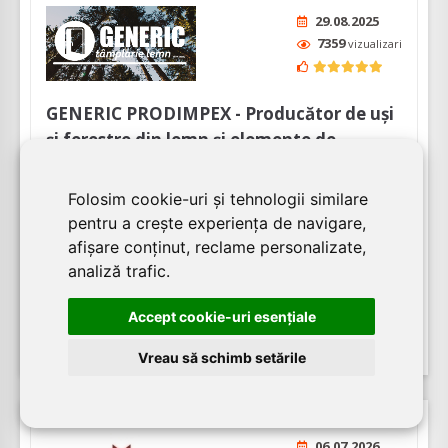
29.08.2025
7359
vizualizari
GENERIC PRODIMPEX - Producător de uși
și ferestre din lemn și elemente de
mobilier pentru amenajări
Folosim cookie-uri și tehnologii similare
GENERIC PRODIMPEX produce uşi şi ferestre din lemn
pentru a crește experiența de navigare,
masiv şi lemn stratificat. Firma are un istoric îndelungat
afișare conținut, reclame personalizate,
în domeniul producției de tâmplărie lemn, oferind
analiză trafic.
servicii încă din anul 1993. Astfel, societatea deține
experiența necesara pentru a reali...
Accept cookie-uri esenţiale
Vreau să schimb setările
06.07.2026