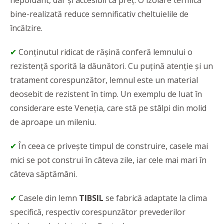
nepoluant, dar și accesibil ca preț. O izolare termică
bine-realizată reduce semnificativ cheltuielile de
încălzire.
✔
Conținutul ridicat de rășină conferă lemnului o
rezistență sporită la dăunători. Cu puțină atenție și un
tratament corespunzător, lemnul este un material
deosebit de rezistent în timp. Un exemplu de luat în
considerare este Veneția, care stă pe stâlpi din molid
de aproape un mileniu.
✔
În ceea ce privește timpul de construire, casele mai
mici se pot construi în câteva zile, iar cele mai mari în
câteva săptămâni.
✔
Casele din lemn
TIBSIL
se fabrică adaptate la clima
specifică, respectiv corespunzător prevederilor