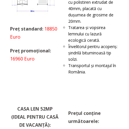
cu polistiren extrudat de
40mm, placată cu
dușumea de grosime de
20mm.
Tratarea și vopsirea
Preț standard:
18850
lemnului cu lazură
Euro
ecologică cerată.
Învelitorul pentru acoperiș:
Preț promoțional:
șindrilă bituminoasă tip
16960 Euro
solzi.
Transportul şi montajul în
România.
CASA LEN 52MP
Prețul conține
(IDEAL PENTRU CASĂ
următoarele:
DE VACANȚĂ):