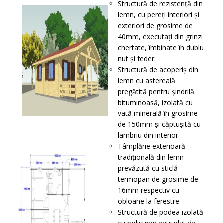
Structură de rezistenţă din
lemn, cu pereţi interiori și
exteriori de grosime de
40mm, executați din grinzi
chertate, îmbinate în dublu
nut și feder.
Structură de acoperiş din
lemn cu astereală
pregătită pentru șindrilă
bituminoasă, izolată cu
vată minerală în grosime
de 150mm și căptușită cu
lambriu din interior.
Tâmplărie exterioară
tradițională din lemn
prevăzută cu sticlă
termopan de grosime de
16mm respectiv cu
obloane la ferestre.
Structură de podea izolată
cu polistiren extrudat de