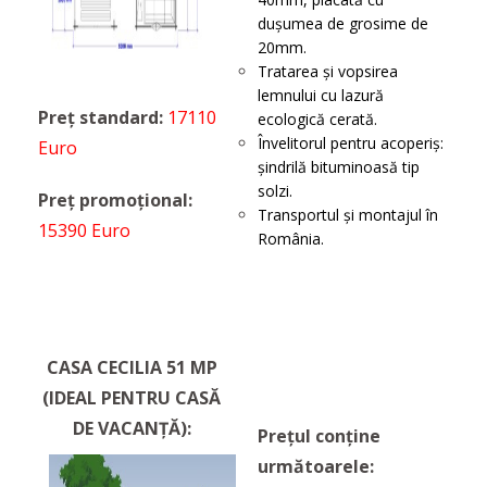
dușumea de grosime de
20mm.
Tratarea și vopsirea
lemnului cu lazură
Preț standard:
17110
ecologică cerată.
Învelitorul pentru acoperiș:
Euro
șindrilă bituminoasă tip
solzi.
Preț promoțional:
Transportul şi montajul în
15390 Euro
România.
CASA CECILIA 51 MP
(IDEAL PENTRU CASĂ
DE VACANȚĂ):
Prețul conține
următoarele: