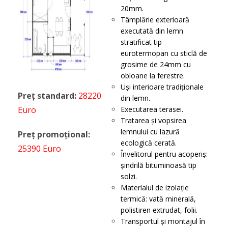
20mm.
Tâmplărie exterioară
executată din lemn
stratificat tip
eurotermopan cu sticlă de
grosime de 24mm cu
obloane la ferestre.
Uși interioare tradiționale
Preț standard:
28220
din lemn.
Euro
Executarea terasei.
Tratarea și vopsirea
lemnului cu lazură
Preț promoțional:
ecologică cerată.
25390 Euro
Învelitorul pentru acoperiș:
șindrilă bituminoasă tip
solzi.
Materialul de izolație
termică: vată minerală,
polistiren extrudat, folii.
Transportul şi montajul în