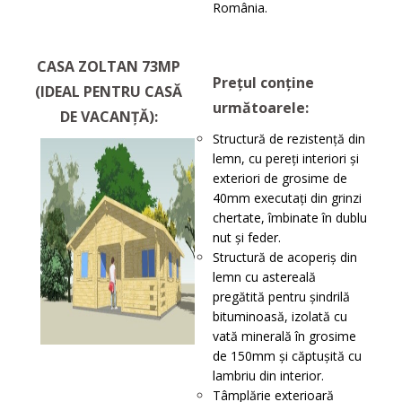
România.
CASA ZOLTAN 73MP
Prețul conține
(IDEAL PENTRU CASĂ
următoarele:
DE VACANȚĂ):
Structură de rezistenţă din
lemn, cu pereţi interiori și
exteriori de grosime de
40mm executați din grinzi
chertate, îmbinate în dublu
nut și feder.
Structură de acoperiş din
lemn cu astereală
pregătită pentru șindrilă
bituminoasă, izolată cu
vată minerală în grosime
de 150mm și căptușită cu
lambriu din interior.
Tâmplărie exterioară