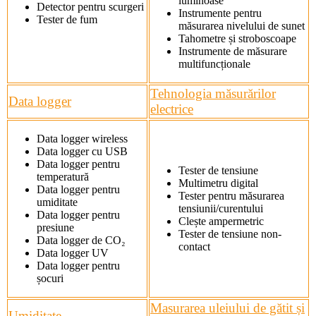
luminoase
Detector pentru scurgeri
Instrumente pentru
Tester de fum
măsurarea nivelului de sunet
Tahometre și stroboscoape
Instrumente de măsurare
multifuncționale
Tehnologia măsurărilor
Data logger
electrice
Data logger wireless
Data logger cu USB
Data logger pentru
Tester de tensiune
temperatură
Multimetru digital
Data logger pentru
Tester pentru măsurarea
umiditate
tensiunii/curentului
Data logger pentru
Clește ampermetric
presiune
Tester de tensiune non-
Data logger de CO₂
contact
Data logger UV
Data logger pentru
șocuri
Masurarea uleiului de gătit și
Umiditate