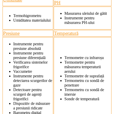
PH
Masurarea uleiului de gătit
Termohigrometru
Instrumente pentru
Umiditatea materialului
măsurarea PH-ului
Presiune
Temperatură
Instrumente pentru
presiune absolută
Instrumente pentru
presiune diferențială
Termometre cu infraroșu
Verificarea sistemelor
Termometre pentru
frigorifice
măsurarea temperaturii
Vaccumetre
aerului
Instrumente pentru
Termometre de suprafață
detectarea scurgerilor de
Termometru cu sondă de
gaze
penetrare
Detectoare pentru
Termometru cu sondă de
scurgeri de agenți
imersie
frigorifici
Sonde de temperatură
Dispozitiv de măsurare
a presiunii ridicate
Barometru digital