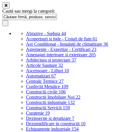
Caută sau mergi la categorii:
Abrazive - Sudura
44
Acoperisuri si tigle - Cosuri de fum
61
Aer Conditionat - Instalatii de climatizare
36
Agremente - Expertize - Certificari
23
Amenajari interioare si exterioare
205
Arhitectura si proiectare
37
Articole Sanitare
32
Ascensoare - Lifturi
10
Automatizari
67
Centrale Termice
27
Confectii Metalice
109
Constructii civile
106
Constructii Imobiliare Noi
22
Constructii industriale
132
Constructii Servicii
159
Curatenie
19
Dezinsectie si deratizare
7
Dezumidificare in constructii
10
Echipamente industriale
154