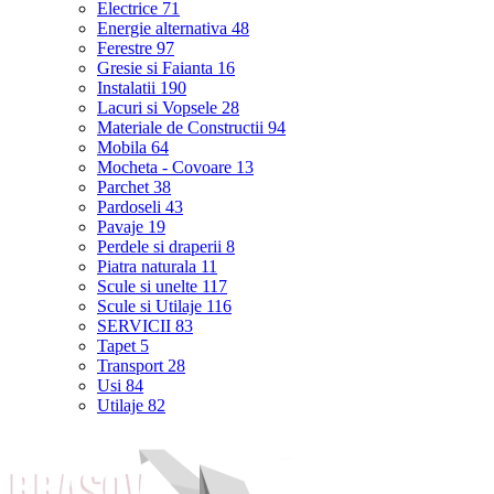
Electrice
71
Energie alternativa
48
Ferestre
97
Gresie si Faianta
16
Instalatii
190
Lacuri si Vopsele
28
Materiale de Constructii
94
Mobila
64
Mocheta - Covoare
13
Parchet
38
Pardoseli
43
Pavaje
19
Perdele si draperii
8
Piatra naturala
11
Scule si unelte
117
Scule si Utilaje
116
SERVICII
83
Tapet
5
Transport
28
Usi
84
Utilaje
82