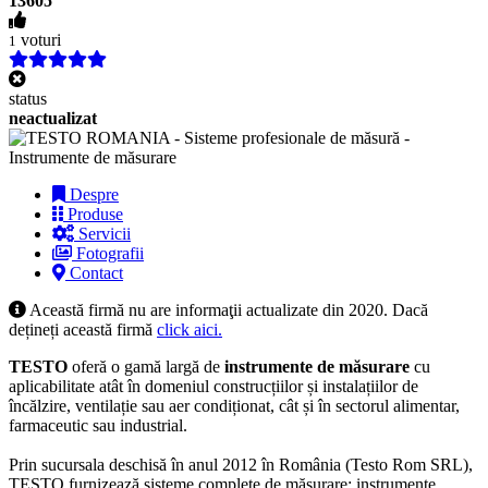
13605
voturi
1
status
neactualizat
Despre
Produse
Servicii
Fotografii
Contact
Această firmă nu are informaţii actualizate din 2020. Dacă
dețineți această firmă
click aici.
TESTO
oferă o gamă largă de
instrumente de măsurare
cu
aplicabilitate atât în domeniul construcțiilor și instalațiilor de
încălzire, ventilație sau aer condiționat, cât și în sectorul alimentar,
farmaceutic sau industrial.
Prin sucursala deschisă în anul 2012 în România (Testo Rom SRL),
TESTO furnizează sisteme complete de măsurare: instrumente