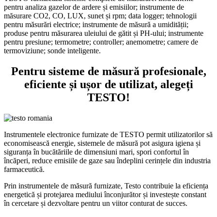
pentru analiza gazelor de ardere și emisiilor; instrumente de
măsurare CO2, CO, LUX, sunet și rpm; data logger; tehnologii
pentru măsurări electrice; instrumente de măsură a umidității;
produse pentru măsurarea uleiului de gătit și PH-ului; instrumente
pentru presiune; termometre; controller; anemometre; camere de
termoviziune; sonde inteligente.
Pentru sisteme de măsură profesionale,
eficiente și ușor de utilizat, alegeți
TESTO!
Instrumentele electronice furnizate de TESTO permit utilizatorilor să
economisească energie, sistemele de măsură pot asigura igiena și
siguranța în bucătăriile de dimensiuni mari, spori confortul în
încăperi, reduce emisiile de gaze sau îndeplini cerințele din industria
farmaceutică.
Prin instrumentele de măsură furnizate, Testo contribuie la eficiența
energetică și protejarea mediului înconjurător și investește constant
în cercetare și dezvoltare pentru un viitor conturat de succes.