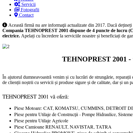
Servicii
Fotografii
Contact
Această firmă nu are informaţii actualizate din 2017. Dacă dețineți
Compania TEHNOPREST 2001 dispune de 4 puncte de lucru (Chitila
electrice.
Apelați cu încredere la serviciile noastre și beneficiați de gar
TEHNOPREST 2001 - un 
În ajutorul dumneavoastră venim și cu lucrări de strungărie, reparații 
de clienții noștrii cu servicii și produse sigure și de calitate, dar și u
TEHNOPREST 2001 vă oferă:
Piese Motoare: CAT, KOMATSU, CUMMINS, DETROIT 
Piese pentru Utilaje de Construcții - Pompe Hidraulice,
Piese pentru Utilaje Agricole
Piese Camioane RENAULT, NAVISTAR, TATRA
Ciocane Hidraulice PROMOVE, piese de schimb și consumabi