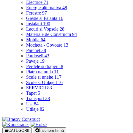
Electrice
71
Energie alternativa
48
Ferestre
97
Gresie si Faianta
16
Instalatii
190
Lacuri si Vopsele
28
Materiale de Constructii
94
Mobila
64
Mocheta - Covoare
13
Parchet
38
Pardoseli
43
Pavaje
19
Perdele si draperii
8
Piatra naturala
11
Scule si unelte
117
Scule si Utilaje
116
SERVICII
83
Tapet
5
Transport
28
Usi
84
Utilaje
82
CATEGORII
Înscriere firmă