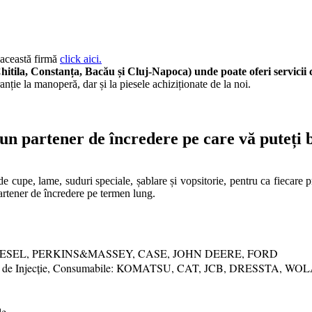
 această firmă
click aici.
, Constanța, Bacău și Cluj-Napoca) unde poate oferi servicii co
anție la manoperă, dar și la piesele achiziționate de la noi.
partener de încredere pe care vă puteți b
de cupe, lame, suduri speciale, șablare și vopsitorie, pentru ca fiecare
n partener de încredere pe termen lung.
DIESEL, PERKINS&MASSEY, CASE, JOHN DEERE, FORD
 Sisteme de Injecție, Consumabile: KOMATSU, CAT, JCB, DRESSTA,
le