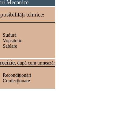
rări Mecanice
posibilități tehnice
e
:
Sudură
Vopsitorie
Șablare
recizie
, după cum urmează:
Recondiționări
Confecționare