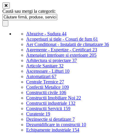
Caută sau mergi la categorii:
Abrazive - Sudura
44
Acoperisuri si tigle - Cosuri de fum
61
Aer Conditionat - Instalatii de climatizare
36
Agremente - Expertize - Certificari
23
Amenajari interioare si exterioare
205
Arhitectura si proiectare
37
Articole Sanitare
32
Ascensoare - Lifturi
10
Automatizari
67
Centrale Termice
27
Confectii Metalice
109
Constructii civile
106
Constructii Imobiliare Noi
22
Constructii industriale
132
Constructii Servicii
159
Curatenie
19
Dezinsectie si deratizare
7
Dezumidificare in constructii
10
Echipamente industriale
154