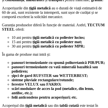
Acoperișurile din
țiglă metalică
au o durată de viață estimativă de
60 de ani, sunt rezistente la intemperii, sunt ușor de curățat și se
comportă excelent la solicitări mecanice.
Garanția produselor diferă în funcție de material. Astfel,
TECTUM
STEEL
oferă:
10 ani pentru
țiglă metalică cu poliester lucios;
15 ani pentru
țiglă metalică cu poliester mat;
30 ani pentru
țiglă metalică cu poliester MPR;
În gama de produse mai intră și:
panouri termoizolante cu spumă poliuretanică PIR/PUR;
panouri termoizolante cu vată minerală bazaltică sau
polistiren;
șipci de gard RUFSTER sau WETTERBEST;
sisteme pluviale rectangulare/rotunde;
ferestre VELUX sau FAKRO;
scări modulare de acces la pod (metalice, din lemn,
antifoc, etc.);
folii anticondens pentru acoperișuri; etc.
Acoperișul din
țiglă metalică
sau din
tablă cutată
este testat în