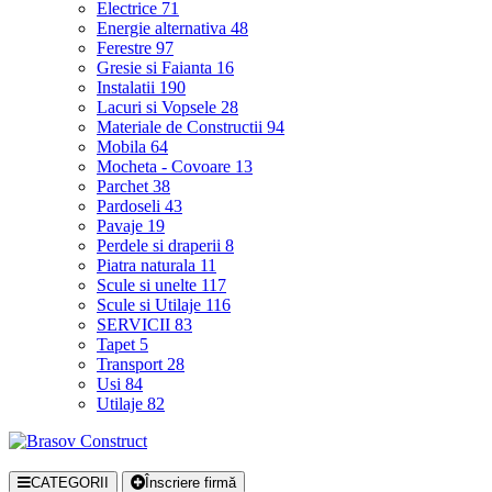
Electrice
71
Energie alternativa
48
Ferestre
97
Gresie si Faianta
16
Instalatii
190
Lacuri si Vopsele
28
Materiale de Constructii
94
Mobila
64
Mocheta - Covoare
13
Parchet
38
Pardoseli
43
Pavaje
19
Perdele si draperii
8
Piatra naturala
11
Scule si unelte
117
Scule si Utilaje
116
SERVICII
83
Tapet
5
Transport
28
Usi
84
Utilaje
82
CATEGORII
Înscriere firmă