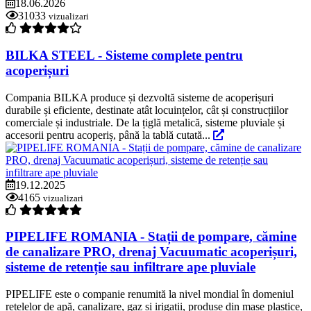
18.06.2026
31033
vizualizari
BILKA STEEL - Sisteme complete pentru
acoperișuri
Compania BILKA produce și dezvoltă sisteme de acoperișuri
durabile și eficiente, destinate atât locuințelor, cât și construcțiilor
comerciale și industriale. De la țiglă metalică, sisteme pluviale și
accesorii pentru acoperiș, până la tablă cutată...
19.12.2025
4165
vizualizari
PIPELIFE ROMANIA - Stații de pompare, cămine
de canalizare PRO, drenaj Vacuumatic acoperișuri,
sisteme de retenție sau infiltrare ape pluviale
PIPELIFE este o companie renumită la nivel mondial în domeniul
rețelelor de apă, canalizare, gaz și irigații, produse din mase plastice,