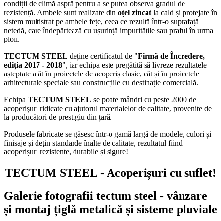
condiții de climă aspră pentru a se putea observa gradul de
rezistență. Ambele sunt realizate din
oțel zincat
la cald și protejate în
sistem multistrat pe ambele fețe, ceea ce rezultă într-o suprafață
netedă, care îndepărtează cu ușurință impuritățile sau praful în urma
ploii.
TECTUM STEEL
deține certificatul de "
Firmă de Încredere,
ediția 2017 - 2018
", iar echipa este pregătită să livreze rezultatele
așteptate atât în proiectele de acoperiș clasic, cât și în proiectele
arhitecturale speciale sau construcțiile cu destinație comercială.
Echipa
TECTUM STEEL
se poate mândri cu peste 2000 de
acoperișuri ridicate cu ajutorul materialelor de calitate, provenite de
la producători de prestigiu din țară.
Produsele fabricate se găsesc într-o gamă largă de modele, culori și
finisaje și dețin standarde înalte de calitate, rezultatul fiind
acoperișuri rezistente, durabile și sigure!
TECTUM STEEL - Acoperișuri cu suflet!
Galerie fotografii tectum steel - vânzare
și montaj țiglă metalică și sisteme pluviale