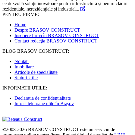
ce dezvoltă soluții inovatoare pentru infrastructură și pentru clădiri
rezidențiale, nerezidențiale și industrial...
PENTRU FIRME:
Home
Despre BRASOV CONSTRUCT
Inscriere firmă în BRASOV CONSTRUCT
Contact redacţia BRASOV CONSTRUCT
BLOG BRASOV CONSTRUCT:
Noutati
Imobiliare
Articole de specialitate
Sfaturi Utile
INFORMATII UTILE:
Declaratia de confidentialitate
Info si telefoane utile în Braşov
©2008-2026
BRASOV CONSTRUCT
este un serviciu de
promovare online pentru firme. Proiect digital dezvoltat de
LIVE