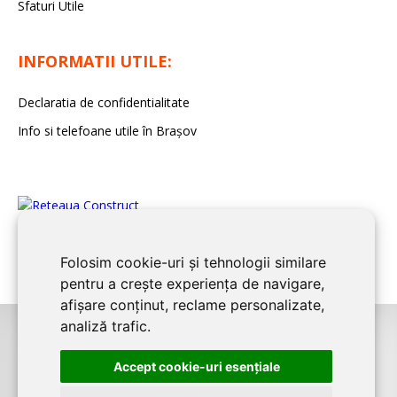
Sfaturi Utile
INFORMATII UTILE:
Declaratia de confidentialitate
Info si telefoane utile în Braşov
Folosim cookie-uri și tehnologii similare
pentru a crește experiența de navigare,
afișare conținut, reclame personalizate,
analiză trafic.
©2008-2026
BRASOV CONSTRUCT
este un serviciu de promovare online
Accept cookie-uri esenţiale
pentru firme. Proiect digital dezvoltat de
LIVE COMMUNICATIONS SRL
,
J12/4191/2006, RO19492087, Cap.Soc. 5000 LEI