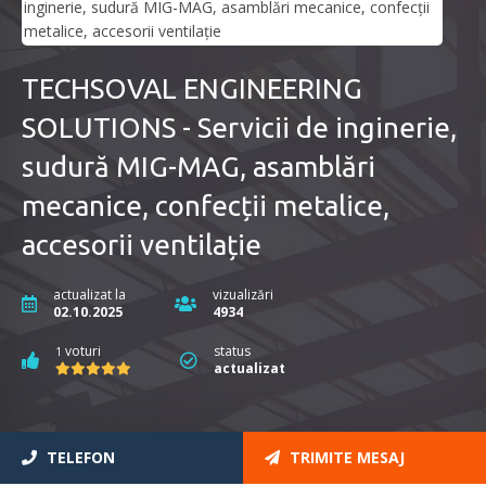
TECHSOVAL ENGINEERING
SOLUTIONS - Servicii de inginerie,
sudură MIG-MAG, asamblări
mecanice, confecții metalice,
accesorii ventilație
actualizat la
vizualizări
02.10.2025
4934
voturi
status
1
actualizat
TELEFON
TRIMITE MESAJ