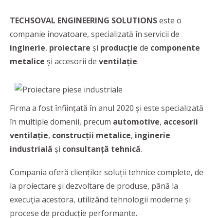
TECHSOVAL ENGINEERING SOLUTIONS
este o
companie inovatoare, specializată în servicii de
inginerie
,
proiectare
și
producție
de
componente
metalice
și accesorii de
ventilație
.
Firma a fost înființată în anul 2020 și este specializată
în multiple domenii, precum
automotive
,
accesorii
ventilație
,
construcții metalice
,
inginerie
industrială
și
consultanță tehnică
.
Compania oferă clienților soluții tehnice complete, de
la proiectare și dezvoltare de produse, până la
execuția acestora, utilizând tehnologii moderne și
procese de producție performante.