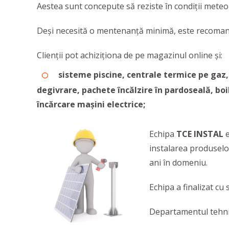
Aestea sunt concepute să reziste în condiții meteor
Deși necesită o mentenanță minimă, este recomanda
Clienții pot achiziționa de pe magazinul online și:
sisteme piscine,
centrale termice pe gaz,
degivrare,
pachete încălzire în pardoseală, bo
încărcare mașini electrice;
Echipa
TCE INSTAL
instalarea produselor
ani în domeniu.
Echipa a finalizat cu
Departamentul tehnic 