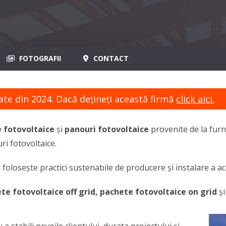
FOTOGRAFII
CONTACT
ate din 2024. Dacă dețineți această firmă
click aici.
 fotovoltaice
și
panouri fotovoltaice
provenite de la fur
i fotovoltaice.
 folosește practici sustenabile de producere și instalare a a
te fotovoltaice off grid, pachete fotovoltaice on grid
și