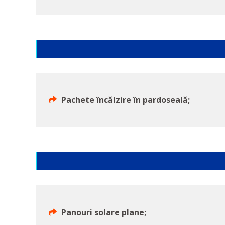
Pachete încălzire în pardoseală;
Panouri solare plane;