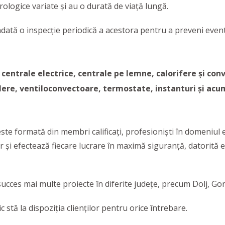
ologice variate și au o durată de viață lungă.
tă o inspecție periodică a acestora pentru a preveni eventu
 centrale electrice, centrale pe lemne,
calorifere și con
ilere, ventiloconvectoare, termostate, instanturi și acu
este formată din membri calificați, profesioniști în domeniul 
 și efectează fiecare lucrare în maximă siguranță, datorită 
 succes mai multe proiecte în diferite județe, precum Dolj, Gor
stă la dispoziția clienților pentru orice întrebare.