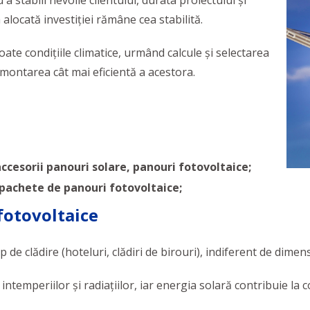
a stabili nevoile clientului, durata proiectului și
alocată investiției rămâne cea stabilită.
toate condițiile climatice, urmând calcule și selectarea
montarea cât mai eficientă a acestora.
accesorii panouri solare, panouri fotovoltaice;
pachete de panouri fotovoltaice;
fotovoltaice
ip de clădire (hoteluri, clădiri de birouri), indiferent de dime
intemperiilor și radiațiilor, iar energia solară contribuie la 