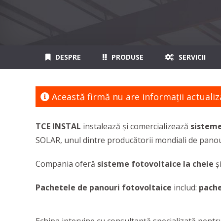
DESPRE
PRODUSE
SERVICII
Această firmă nu are informaţii actualiz
TCE INSTAL
instalează și comercializează
sisteme
SOLAR, unul dintre producătorii mondiali de panour
Compania oferă
sisteme fotovoltaice la cheie
și
Pachetele de panouri fotovoltaice
includ:
pache