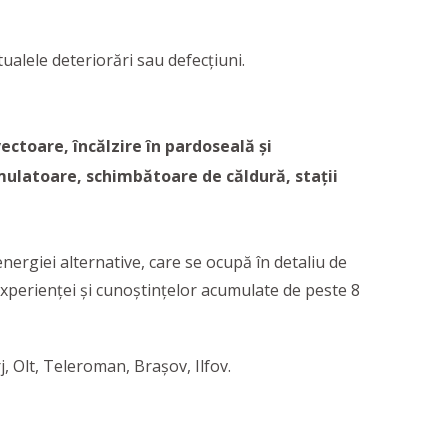
alele deteriorări sau defecțiuni.
vectoare, încălzire în pardoseală și
mulatoare, schimbătoare de căldură, stații
energiei alternative, care se ocupă în detaliu de
experienței și cunoștințelor acumulate de peste 8
j, Olt, Teleroman, Brașov, Ilfov.