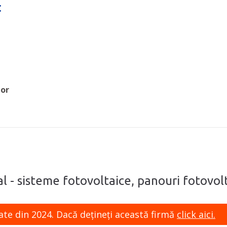
:
tor
al - sisteme fotovoltaice, panouri fotovol
ate din 2024. Dacă dețineți această firmă
click aici.