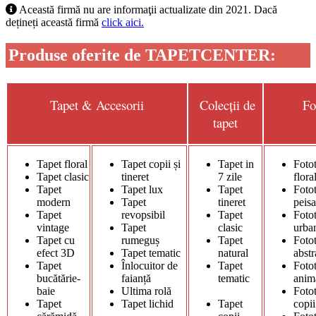
Această firmă nu are informaţii actualizate din 2021. Dacă
dețineți această firmă
click aici.
Produse oferite de TAPETCENTER:
Tapet & Accesorii
Colecții de
Fo
tapet
Tapet floral
Tapet copii și
Tapet in
Foto
Tapet clasic
tineret
7 zile
flora
Tapet
Tapet lux
Tapet
Foto
modern
Tapet
tineret
pei
Tapet
revopsibil
Tapet
Foto
vintage
Tapet
clasic
urba
Tapet cu
rumeguș
Tapet
Foto
efect 3D
Tapet tematic
natural
abstr
Tapet
Înlocuitor de
Tapet
Foto
bucătărie-
faianță
tematic
anim
baie
Ultima rolă
Foto
Tapet
Tapet lichid
Tapet
copii