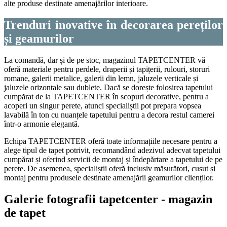
alte produse destinate amenajărilor interioare.
Trenduri inovative în decorarea pereților
și geamurilor
La comandă, dar și de pe stoc, magazinul TAPETCENTER vă
oferă materiale pentru perdele, draperii și tapițerii, rulouri, storuri
romane, galerii metalice, galerii din lemn, jaluzele verticale și
jaluzele orizontale sau dublete. Dacă se dorește folosirea tapetului
cumpărat de la TAPETCENTER în scopuri decorative, pentru a
acoperi un singur perete, atunci specialiștii pot prepara vopsea
lavabilă în ton cu nuanțele tapetului pentru a decora restul camerei
într-o armonie elegantă.
Echipa TAPETCENTER oferă toate informațiile necesare pentru a
alege tipul de tapet potrivit, recomandând adezivul adecvat tapetului
cumpărat și oferind servicii de montaj și îndepărtare a tapetului de pe
perete. De asemenea, specialiștii oferă inclusiv măsurători, cusut și
montaj pentru produsele destinate amenajării geamurilor clienților.
Galerie fotografii tapetcenter - magazin
de tapet