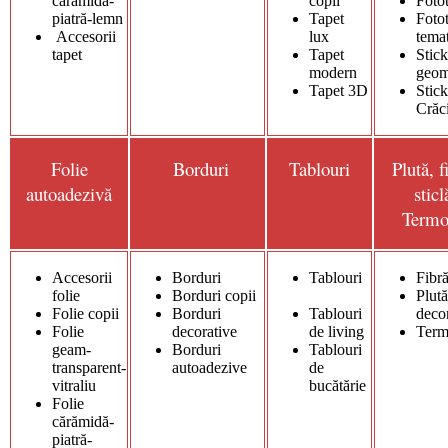
cărămidă-
copii
Foto
piatră-lemn
Tapet
Foto
Accesorii
lux
tema
tapet
Tapet
Stick
modern
geom
Tapet 3D
Stick
Crăc
Folie
Borduri
Tablouri
Plută, f
autoadezivă
stic
Termo
Accesorii
Borduri
Tablouri
Fibră
folie
Borduri copii
Plută
Folie copii
Borduri
Tablouri
deco
Folie
decorative
de living
Term
geam-
Borduri
Tablouri
transparent-
autoadezive
de
vitraliu
bucătărie
Folie
cărămidă-
piatră-