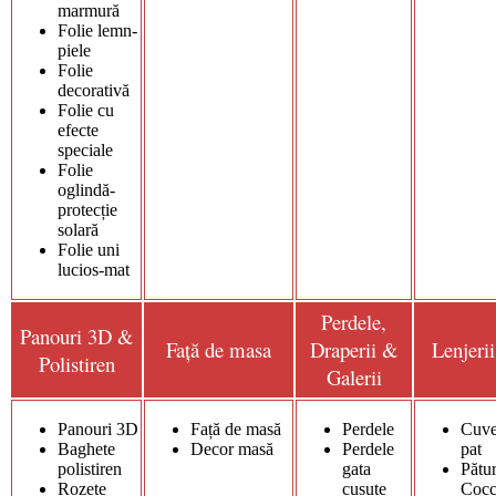
marmură
Folie lemn-
piele
Folie
decorativă
Folie cu
efecte
speciale
Folie
oglindă-
protecție
solară
Folie uni
lucios-mat
Perdele,
Panouri 3D &
Față de masa
Draperii &
Lenjerii
Polistiren
Galerii
Panouri 3D
Față de masă
Perdele
Cuve
Baghete
Decor masă
Perdele
pat
polistiren
gata
Pătur
Rozete
cusute
Cocc