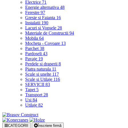
Electrice
71
Energie alternativa
48
Ferestre
97
Gresie si Faianta
16
Instalatii
190
Lacuri si Vopsele
28
Materiale de Constructii
94
Mobila
64
Mocheta - Covoare
13
Parchet
38
Pardoseli
43
Pavaje
19
Perdele si draperii
8
Piatra naturala
11
Scule si unelte
117
Scule si Utilaje
116
SERVICII
83
Tapet
5
Transport
28
Usi
84
Utilaje
82
CATEGORII
Înscriere firmă