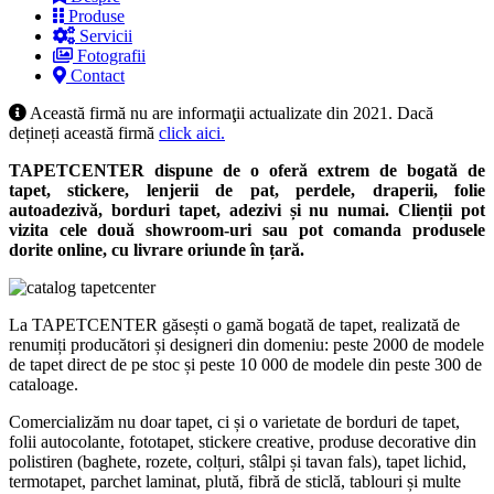
Produse
Servicii
Fotografii
Contact
Această firmă nu are informaţii actualizate din 2021. Dacă
dețineți această firmă
click aici.
TAPETCENTER dispune de o oferă extrem de bogată de
tapet, stickere, lenjerii de pat, perdele, draperii, folie
autoadezivă, borduri tapet, adezivi și nu numai.
Clienții pot
vizita cele două showroom-uri sau pot comanda produsele
dorite online, cu livrare oriunde în țară.
La TAPETCENTER găsești o gamă bogată de tapet, realizată de
renumiți producători și designeri din domeniu: peste 2000 de modele
de tapet direct de pe stoc și peste 10 000 de modele din peste 300 de
cataloage.
Comercializăm nu doar tapet, ci și o varietate de borduri de tapet,
folii autocolante, fototapet, stickere creative, produse decorative din
polistiren (baghete, rozete, colțuri, stâlpi și tavan fals), tapet lichid,
termotapet, parchet laminat, plută, fibră de sticlă, tablouri și multe