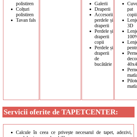
polistiren
Galerii
Cuve
Colțuri
Draperii
pat
polistiren
Accesorii
copii
Tavan fals
perdele și
Lenje
draperii
3D
Perdele și
Lenje
draperii
100
copii
Lenje
Perdele și
pentr
draperii
Pern
de
deco
bucătărie
40x
Pern
matl
Pilot
matl
Servicii oferite de TAPETCENTER:
Calcule în ceea ce privește necesarul de tapet, adezivi,