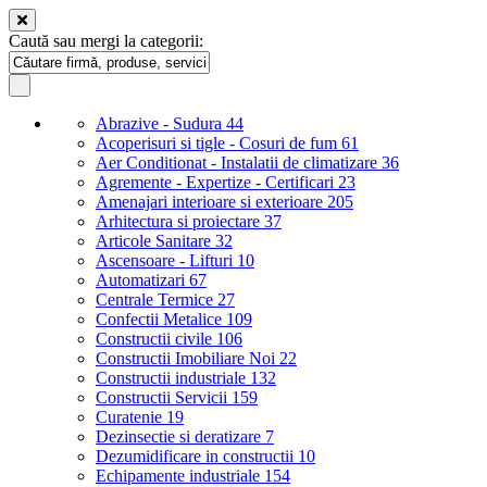
Caută sau mergi la categorii:
Abrazive - Sudura
44
Acoperisuri si tigle - Cosuri de fum
61
Aer Conditionat - Instalatii de climatizare
36
Agremente - Expertize - Certificari
23
Amenajari interioare si exterioare
205
Arhitectura si proiectare
37
Articole Sanitare
32
Ascensoare - Lifturi
10
Automatizari
67
Centrale Termice
27
Confectii Metalice
109
Constructii civile
106
Constructii Imobiliare Noi
22
Constructii industriale
132
Constructii Servicii
159
Curatenie
19
Dezinsectie si deratizare
7
Dezumidificare in constructii
10
Echipamente industriale
154