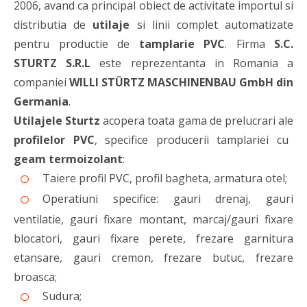
2006, avand ca principal obiect de activitate importul si
distributia de
utilaje
si linii complet automatizate
pentru productie de
tamplarie PVC
. Firma
S.C.
STURTZ S.R.L
este reprezentanta in Romania a
companiei
WILLI STÜRTZ MASCHINENBAU GmbH din
Germania
.
Utilajele Sturtz
acopera toata gama de prelucrari ale
profilelor PVC
, specifice producerii tamplariei cu
geam termoizolant
:
Taiere profil PVC, profil bagheta, armatura otel;
Operatiuni specifice: gauri drenaj, gauri
ventilatie, gauri fixare montant, marcaj/gauri fixare
blocatori, gauri fixare perete, frezare garnitura
etansare, gauri cremon, frezare butuc, frezare
broasca;
Sudura;