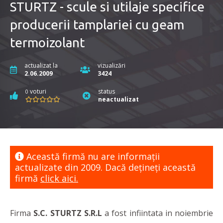
STURTZ - scule si utilaje specifice
producerii tamplariei cu geam
termoizolant
actualizat la
vizualizări
2.06.2009
3424
voturi
status
0
neactualizat
Această firmă nu are informaţii
actualizate din 2009. Dacă dețineți această
firmă
click aici.
Firma
S.C. STURTZ S.R.L
a fost infiintata in noiembrie