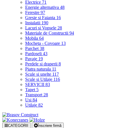
Electrice
71
Energie alternativa
48
Ferestre
97
Gresie si Faianta
16
Instalatii
190
Lacuri si Vopsele
28
Materiale de Constructii
94
Mobila
64
Mocheta - Covoare
13
Parchet
38
Pardoseli
43
Pavaje
19
Perdele si draperii
8
Piatra naturala
11
Scule si unelte
117
Scule si Utilaje
116
SERVICII
83
Tapet
5
Transport
28
Usi
84
Utilaje
82
CATEGORII
Înscriere firmă