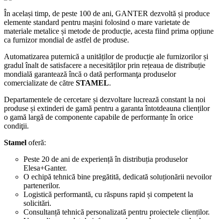
În același timp, de peste 100 de ani, GANTER dezvoltă și produce
elemente standard pentru mașini folosind o mare varietate de
materiale metalice și metode de producție, acesta fiind prima opțiune
ca furnizor mondial de astfel de produse.
Automatizarea puternică a unităților de producție ale furnizorilor și
gradul înalt de satisfacere a necesităților prin rețeaua de distribuție
mondială garantează încă o dată performanţa produselor
comercializate de către
STAMEL
.
Departamentele de cercetare și dezvoltare lucrează constant la noi
produse și extinderi de gamă pentru a garanta întotdeauna clienților
o gamă largă de componente capabile de performanțe în orice
condiţii.
Stamel
oferă:
Peste 20 de ani de experiență în distribuția produselor
Elesa+Ganter.
O echipă tehnică bine pregătită, dedicată soluționării nevoilor
partenerilor.
Logistică performantă, cu răspuns rapid și competent la
solicitări.
Consultanță tehnică personalizată pentru proiectele clienților.