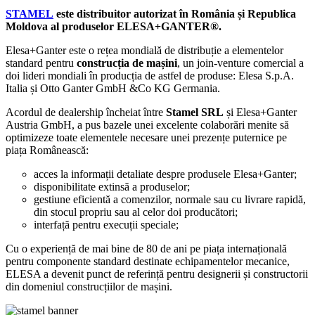
STAMEL
este distribuitor autorizat în România și Republica
Moldova al produselor ELESA+GANTER®.
Elesa+Ganter este o rețea mondială de distribuție a elementelor
standard pentru
construcția de mașini
, un join-venture comercial a
doi lideri mondiali în producția de astfel de produse: Elesa S.p.A.
Italia și Otto Ganter GmbH &Co KG Germania.
Acordul de dealership încheiat între
Stamel SRL
și Elesa+Ganter
Austria GmbH, a pus bazele unei excelente colaborări menite să
optimizeze toate elementele necesare unei prezențe puternice pe
piața Românească:
acces la informații detaliate despre produsele Elesa+Ganter;
disponibilitate extinsă a produselor;
gestiune eficientă a comenzilor, normale sau cu livrare rapidă,
din stocul propriu sau al celor doi producători;
interfață pentru execuții speciale;
Cu o experiență de mai bine de 80 de ani pe piața internațională
pentru componente standard destinate echipamentelor mecanice,
ELESA a devenit punct de referință pentru designerii și constructorii
din domeniul construcțiilor de mașini.