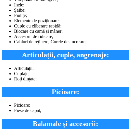
Inele;
Șaibe;
Piulițe;
Elemente de poziționare;
Cuple cu eliberare rapidă;
Blocare cu camă și mâner;
Accesorii de ridicare;
Cabluri de reținere, Curele de ancorare;
Articulații, cuple, angrenaje:
Articulații;
Cuplaje;
Roți dințate;
Picioare:
Picioare;
Piese de capăt;
Balamale și accesorii: