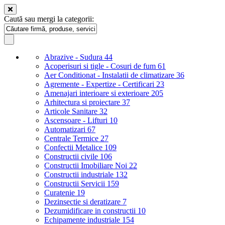
Caută sau mergi la categorii:
Abrazive - Sudura
44
Acoperisuri si tigle - Cosuri de fum
61
Aer Conditionat - Instalatii de climatizare
36
Agremente - Expertize - Certificari
23
Amenajari interioare si exterioare
205
Arhitectura si proiectare
37
Articole Sanitare
32
Ascensoare - Lifturi
10
Automatizari
67
Centrale Termice
27
Confectii Metalice
109
Constructii civile
106
Constructii Imobiliare Noi
22
Constructii industriale
132
Constructii Servicii
159
Curatenie
19
Dezinsectie si deratizare
7
Dezumidificare in constructii
10
Echipamente industriale
154