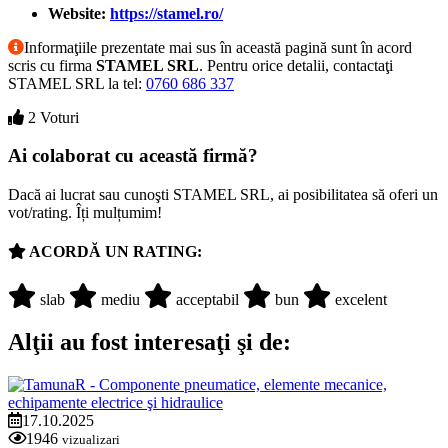
Website:
https://stamel.ro/
Informaţiile prezentate mai sus în această pagină sunt în acord
scris cu firma
STAMEL SRL
. Pentru orice detalii, contactaţi
STAMEL SRL la tel:
0760 686 337
2 Voturi
Ai colaborat cu această firmă?
Dacă ai lucrat sau cunoşti STAMEL SRL, ai posibilitatea să oferi un
vot/rating. Îți mulțumim!
ACORDĂ UN RATING:
slab
mediu
acceptabil
bun
excelent
Alţii au fost interesaţi şi de:
17.10.2025
1946
vizualizari