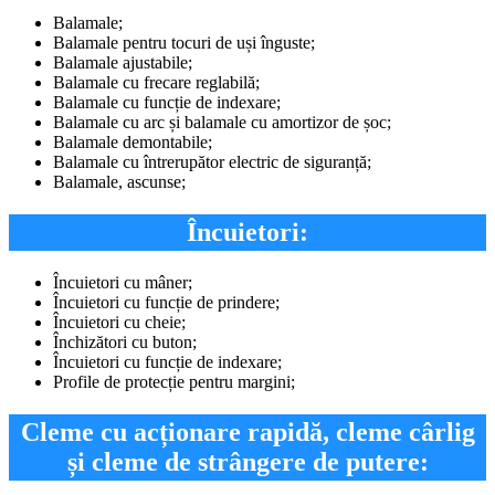
Balamale;
Balamale pentru tocuri de uși înguste;
Balamale ajustabile;
Balamale cu frecare reglabilă;
Balamale cu funcție de indexare;
Balamale cu arc și balamale cu amortizor de șoc;
Balamale demontabile;
Balamale cu întrerupător electric de siguranță;
Balamale, ascunse;
Încuietori:
Încuietori cu mâner;
Încuietori cu funcție de prindere;
Încuietori cu cheie;
Închizători cu buton;
Încuietori cu funcție de indexare;
Profile de protecție pentru margini;
Cleme cu acționare rapidă, cleme cârlig
și cleme de strângere de putere: