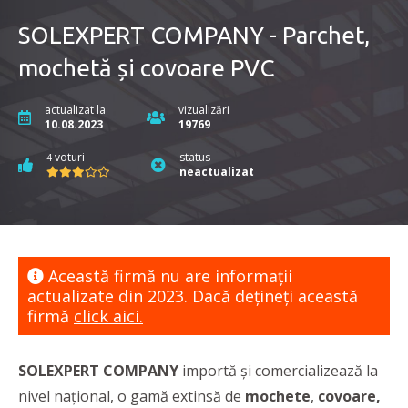
SOLEXPERT COMPANY - Parchet,
mochetă și covoare PVC
actualizat la
vizualizări
10.08.2023
19769
voturi
status
4
neactualizat
Această firmă nu are informaţii
actualizate din 2023. Dacă dețineți această
firmă
click aici.
SOLEXPERT COMPANY
importă și comercializează la
nivel național, o gamă extinsă de
mochete
,
covoare,