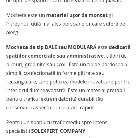
de tipul de spațiu în care urmează să fie amplasată.
Mocheta este un
material ușor de montat
și
întreținut, utilă mai ales persoanelor care suferă de
alergii.
Mocheta de tip DALE sau MODULARĂ
este
dedicată
spațiilor comerciale sau administrative
, clădiri de
birouri, grădinițe sau școli. Este un tip de pardoseală
simplă, confecționată în forme pătrate sau
rectangulare, care pot crea modele inovatoare pentru
interiorul dumneavoastră. Este un material pretabil
pentru traficul extrem datorită durabilității,
conservării aspectului, curățării rapide.
Pentru un spațiu cu trafic mediu spre intens,
specialiștii
SOLEXPERT COMPANY