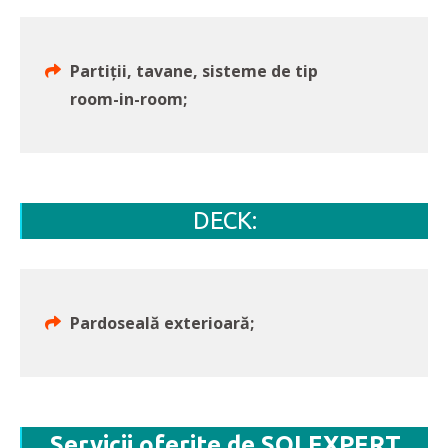
Partiții, tavane, sisteme de tip
room-in-room;
DECK:
Pardoseală exterioară;
Servicii oferite de SOLEXPERT