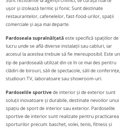
Sunt rezistente la agenții chimici, se curăță foarte
ușor și izolează termic și fonic. Sunt destinate
restaurantelor, cafenelelor, fast-food-urilor, spații
comerciale și așa mai departe.
Pardoseala supraînălțată
este specifică spațiilor de
lucru unde se află diverse instalații sau cabluri, iar
accesul la acestea trebuie să fie mereu
posibil. Este un
tip de pardoseală utilizat din ce în ce mai des pentru
clădiri de birouri, săli de spectacole, săli de conferințe,
studiouri TV, laboratoare sau showroom-uri.
Pardoselile
sportive
de interior și de exterior sunt
soluții inovatoare și durabile, destinate nevoilor unui
spațiu de sport de interior sau exterior. Pardoselile
sportive de interior sunt realizate pentru practicarea
sporturilor precum: baschet, volei, tenis, fitness și