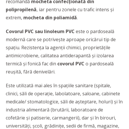
recomandă
mocheta confecționată din
polipropilenă
, iar pentru zonele cu trafic intens și
extrem,
mocheta din poliamidă
.
Covorul PVC sau linoleum PVC
este o pardoseală
modernă care se potrivește aproape oricărui tip de
spațiu. Rezistența la agenții chimici, proprietățile
antimicrobiene, calitatea antiderapantă și izolarea
termică și fonică fac din
covorul PVC
o pardoseală
reușită, fără denivelări.
Este utilizată mai ales în spațiile sanitare (spitale,
clinici, săli de operație, labolatoare, saloane, cabinete
medicale/ stomatologice, săli de așteptare, holuri) și în
industria alimentară (brutării, laboratoare de
cofetărie și patiserie, carmangerii), dar și în birouri,
universități, școli, grădinițe, sedii de firmă, magazine,