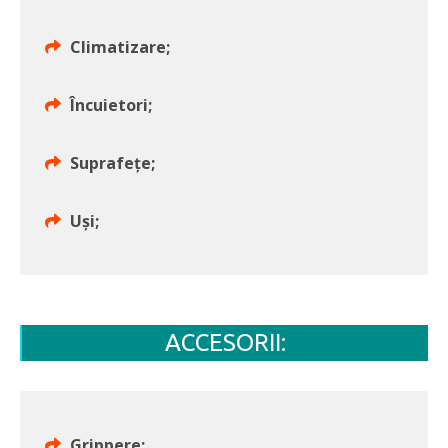
Climatizare;
Încuietori;
Suprafețe;
Uși;
ACCESORII:
Grippere;