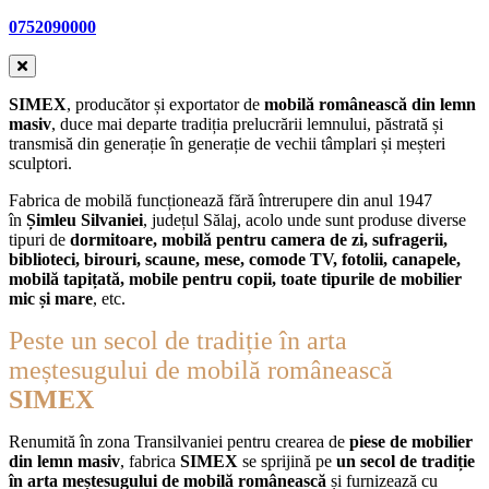
0752090000
SIMEX
, producător și exportator de
mobilă românească din lemn
masiv
, duce mai departe tradiția prelucrării lemnului, păstrată și
transmisă din generație în generație de vechii tâmplari și meșteri
sculptori.
Fabrica de mobilă funcționează fără întrerupere din anul 1947
în
Șimleu Silvaniei
, județul Sălaj, acolo unde sunt produse diverse
tipuri de
dormitoare, mobilă pentru camera de zi, sufragerii,
biblioteci, birouri, scaune, mese, comode TV, fotolii, canapele,
mobilă tapițată, mobile pentru copii, toate tipurile de mobilier
mic și mare
, etc.
Peste un secol de tradiție în arta
meștesugului de mobilă românească
SIMEX
Renumită în zona Transilvaniei pentru crearea de
piese de mobilier
din lemn masiv
, fabrica
SIMEX
se sprijină pe
un secol de tradiție
în arta meștesugului de mobilă românească
și furnizează cu