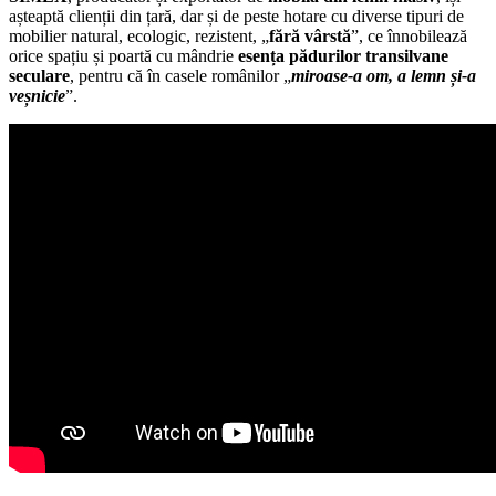
așteaptă clienții din țară, dar și de peste hotare cu diverse tipuri de
mobilier natural, ecologic, rezistent, „
fără vârstă
”, ce înnobilează
orice spațiu și poartă cu mândrie
esența pădurilor transilvane
seculare
, pentru că în casele românilor „
miroase-a om, a lemn și-a
veșnicie
”.