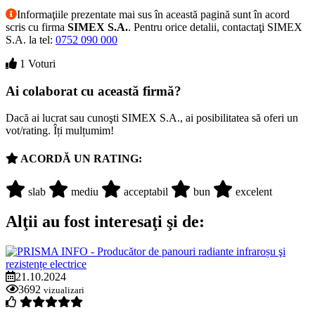
Informaţiile prezentate mai sus în această pagină sunt în acord
scris cu firma
SIMEX S.A.
. Pentru orice detalii, contactaţi SIMEX
S.A. la tel:
0752 090 000
1 Voturi
Ai colaborat cu această firmă?
Dacă ai lucrat sau cunoşti SIMEX S.A., ai posibilitatea să oferi un
vot/rating. Îți mulțumim!
ACORDĂ UN RATING:
slab
mediu
acceptabil
bun
excelent
Alţii au fost interesaţi şi de:
21.10.2024
3692
vizualizari