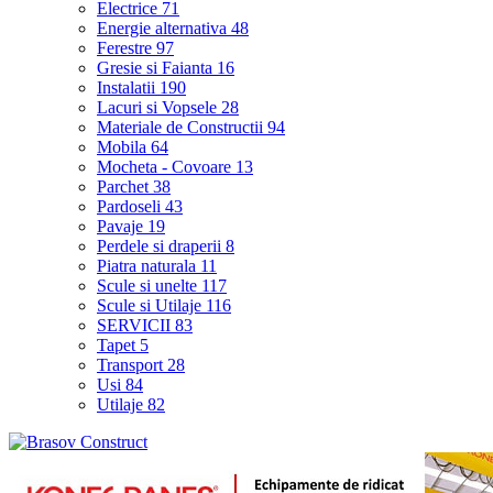
Electrice
71
Energie alternativa
48
Ferestre
97
Gresie si Faianta
16
Instalatii
190
Lacuri si Vopsele
28
Materiale de Constructii
94
Mobila
64
Mocheta - Covoare
13
Parchet
38
Pardoseli
43
Pavaje
19
Perdele si draperii
8
Piatra naturala
11
Scule si unelte
117
Scule si Utilaje
116
SERVICII
83
Tapet
5
Transport
28
Usi
84
Utilaje
82