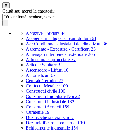
Caută sau mergi la categorii:
Abrazive - Sudura
44
Acoperisuri si tigle - Cosuri de fum
61
Aer Conditionat - Instalatii de climatizare
36
Agremente - Expertize - Certificari
23
Amenajari interioare si exterioare
205
Arhitectura si proiectare
37
Articole Sanitare
32
Ascensoare - Lifturi
10
Automatizari
67
Centrale Termice
27
Confectii Metalice
109
Constructii civile
106
Constructii Imobiliare Noi
22
Constructii industriale
132
Constructii Servicii
159
Curatenie
19
Dezinsectie si deratizare
7
Dezumidificare in constructii
10
Echipamente industriale
154