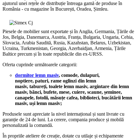
ajutorul unei rețele de distribuție întreaga gamă de produse în
România - cu magazine în București, Oradea, Șimleu.
Piesele de mobilier sunt exportate și în Anglia, Germania, Țările de
Jos, Belgia, Danemarca, Austria, Franța, Bulgaria, Ungaria, Cehia,
Slovacia, Arabia Saudită, Rusia, Kazahstan, Belarus, Uzbekistan,
Ucraina, Turkmenistan, Georgia, Azerbaidjan, Armenia, Țările
Baltice precum și în toate republicile din ex-URSS.
Oferta cuprinde următoarele categorii:
dormitor lemn masiv
, comode, dulapuri,
noptiere, paturi, rame oglinzi din lemn
masiv, tabureți, toalete lemn masiv, argintare din lemn
masiv, bănci, bufete, mese, cuiere, scaune, șeminee,
canapele, fotolii, măsuțe cafea, biblioteci, bucătării lemn
masiv, uși lemn masiv;
Produsele sunt apreciate la nivel internațional și sunt livrate cu
garanție de 24 de luni. La cerere, compania produce și mobilă
personalizată la comandă.
În propriile ateliere de creație, dotate cu utilaje și echipamente