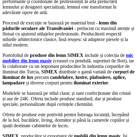
performante și coordonate de profesioniști în arta prelucrării
lemnului și designeri specializați, lemnul este transformat în
adevărate opere de artă.
Procesul de execuție se bazează pe material brut -
lemn din
pădurile seculare ale Transilvaniei
- prelucrat cu maximă atenție și
finisat cu ajutorul utilajelor profesionale. Producătorii respectă
stilurile arhitectonice clasice, însă reușesc să adapteze piesele și la
stilul modern.
Portofoliul de
produse din lemn SIMEX
include și colecția de
mic
mobilier din lemn masiv
(ceasuri cu pendulă, suporturi de flori), iar
în colaborare cu un important producător în industria corpurilor de
iluminat din Turcia,
SIMEX
distribuie o gamă variată de
corpuri de
iluminat de lux
precum
candelabre, lustre, plafoniere, aplice,
lampadare
și diverse corpuri pentru
iluminat exterior
.
Modelele se bazează pe stilul clasic și sunt confecționate din cristal
și aur de 24K. Oferta include produse standard, dar și produse
speciale, personalizate după cerințele clientului.
Oferta de produse este potrivită pentru întreaga locuință, începând
de la hol, bucătărie, living, dormitor și până la camerele copiilor și
spații destinate cabintelor de lucru.
SIMEX
, producător și exportator de
mobilă din lemn masiv
, își