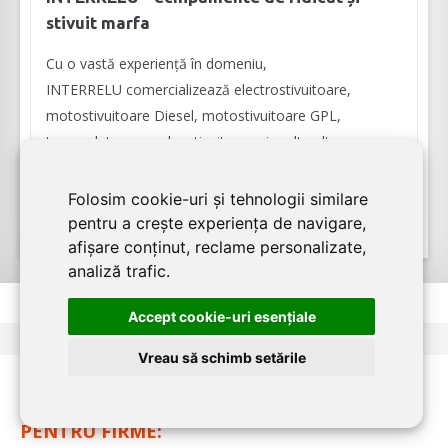
stivuit marfa
Cu o vastă experiență în domeniu,
INTERRELU comercializează electrostivuitoare,
motostivuitoare Diesel, motostivuitoare GPL,
transpalete manuale, stivuitoare și multe alte
echipamente de ridicat și stivuit marfa. Societatea a
devenit import...
Folosim cookie-uri și tehnologii similare
pentru a crește experiența de navigare,
afișare conținut, reclame personalizate,
analiză trafic.
Accept cookie-uri esenţiale
<
1
2
3
>
Vreau să schimb setările
PENTRU FIRME: