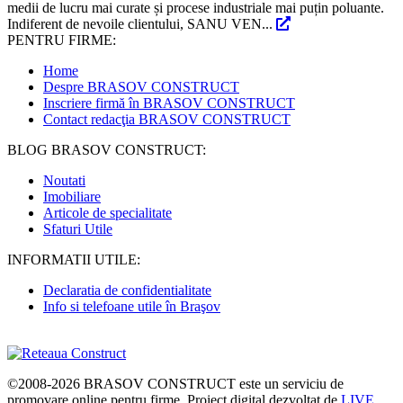
medii de lucru mai curate și procese industriale mai puțin poluante.
Indiferent de nevoile clientului, SANU VEN...
PENTRU FIRME:
Home
Despre BRASOV CONSTRUCT
Inscriere firmă în BRASOV CONSTRUCT
Contact redacţia BRASOV CONSTRUCT
BLOG BRASOV CONSTRUCT:
Noutati
Imobiliare
Articole de specialitate
Sfaturi Utile
INFORMATII UTILE:
Declaratia de confidentialitate
Info si telefoane utile în Braşov
©2008-2026
BRASOV CONSTRUCT
este un serviciu de
promovare online pentru firme. Proiect digital dezvoltat de
LIVE