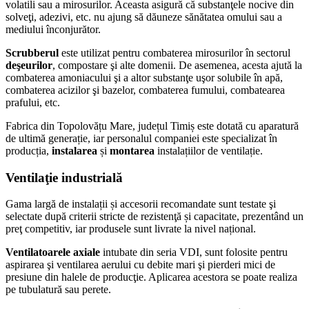
volatili sau a mirosurilor. Aceasta asigură că substanţele nocive din
solveţi, adezivi, etc. nu ajung să dăuneze sănătatea omului sau a
mediului înconjurător.
Scrubberul
este utilizat pentru combaterea mirosurilor în sectorul
deşeurilor
, compostare şi alte domenii. De asemenea, acesta ajută la
combaterea amoniacului şi a altor substanţe uşor solubile în apă,
combaterea acizilor şi bazelor, combaterea fumului, combatearea
prafului, etc.
Fabrica din Topolovățu Mare, județul Timiș este dotată cu aparatură
de ultimă generație, iar personalul companiei este specializat în
producția,
instalarea
și
montarea
instalațiilor de ventilație.
Ventilaţie industrială
Gama largă de instalații și accesorii recomandate sunt testate şi
selectate după criterii stricte de rezistenţă și capacitate, prezentând un
preţ competitiv, iar produsele sunt livrate la nivel național.
Ventilatoarele axiale
intubate din seria VDI, sunt folosite pentru
aspirarea şi ventilarea aerului cu debite mari şi pierderi mici de
presiune din halele de producţie. Aplicarea acestora se poate realiza
pe tubulatură sau perete.