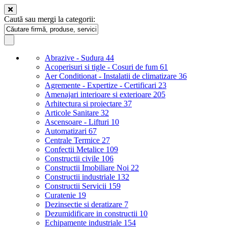
Caută sau mergi la categorii:
Abrazive - Sudura
44
Acoperisuri si tigle - Cosuri de fum
61
Aer Conditionat - Instalatii de climatizare
36
Agremente - Expertize - Certificari
23
Amenajari interioare si exterioare
205
Arhitectura si proiectare
37
Articole Sanitare
32
Ascensoare - Lifturi
10
Automatizari
67
Centrale Termice
27
Confectii Metalice
109
Constructii civile
106
Constructii Imobiliare Noi
22
Constructii industriale
132
Constructii Servicii
159
Curatenie
19
Dezinsectie si deratizare
7
Dezumidificare in constructii
10
Echipamente industriale
154