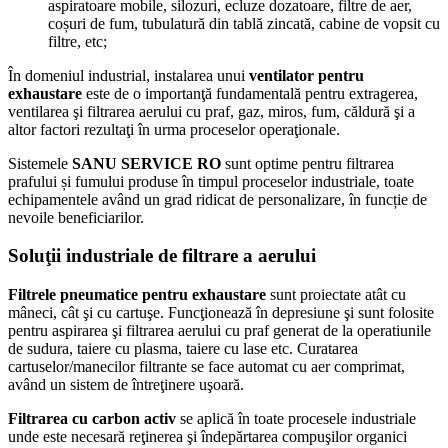
aspiratoare mobile, silozuri, ecluze dozatoare, filtre de aer,
coșuri de fum, tubulatură din tablă zincată, cabine de vopsit cu
filtre, etc;
În domeniul industrial, instalarea unui
ventilator pentru
exhaustare
este de o importanţă fundamentală pentru extragerea,
ventilarea şi filtrarea aerului cu praf, gaz, miros, fum, căldură şi a
altor factori rezultaţi în urma proceselor operaţionale.
Sistemele
SANU SERVICE RO
sunt optime pentru filtrarea
prafului și fumului produse în timpul proceselor industriale, toate
echipamentele având un grad ridicat de personalizare, în funcție de
nevoile beneficiarilor.
Soluţii industriale de filtrare a aerului
Filtrele pneumatice pentru exhaustare
sunt proiectate atât cu
mâneci, cât şi cu cartuşe. Funcţionează în depresiune şi sunt folosite
pentru aspirarea şi filtrarea aerului cu praf generat de la operatiunile
de sudura, taiere cu plasma, taiere cu lase etc. Curatarea
cartuselor/manecilor filtrante se face automat cu aer comprimat,
având un sistem de întreţinere uşoară.
Filtrarea cu carbon activ
se aplică în toate procesele industriale
unde este necesară reţinerea şi îndepărtarea compuşilor organici