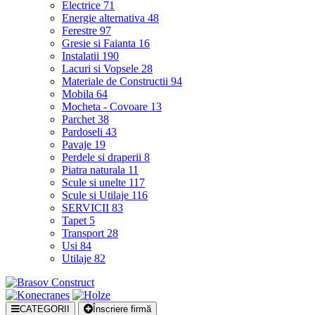
Electrice
71
Energie alternativa
48
Ferestre
97
Gresie si Faianta
16
Instalatii
190
Lacuri si Vopsele
28
Materiale de Constructii
94
Mobila
64
Mocheta - Covoare
13
Parchet
38
Pardoseli
43
Pavaje
19
Perdele si draperii
8
Piatra naturala
11
Scule si unelte
117
Scule si Utilaje
116
SERVICII
83
Tapet
5
Transport
28
Usi
84
Utilaje
82
CATEGORII
Înscriere firmă