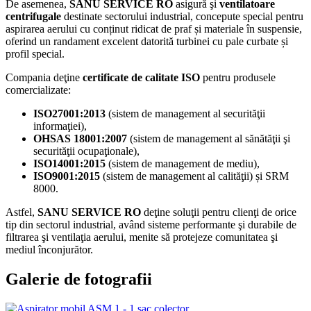
De asemenea,
SANU SERVICE RO
asigură şi
ventilatoare
centrifugale
destinate sectorului industrial, concepute special pentru
aspirarea aerului cu conținut ridicat de praf și materiale în suspensie,
oferind un randament excelent datorită turbinei cu pale curbate și
profil special.
Compania deţine
certificate de calitate ISO
pentru produsele
comercializate:
ISO27001:2013
(sistem de management al securităţii
informaţiei),
OHSAS 18001:2007
(sistem de management al sănătăţii şi
securităţii ocupaţionale),
ISO14001:2015
(sistem de management de mediu),
ISO9001:2015
(sistem de management al calităţii) și SRM
8000.
Astfel,
SANU SERVICE RO
deţine soluţii pentru clienţi de orice
tip din sectorul industrial, având sisteme performante şi durabile de
filtrarea şi ventilaţia aerului, menite să protejeze comunitatea şi
mediul înconjurător.
Galerie de fotografii