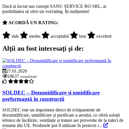
Dacă ai lucrat sau cunoşti SANU SERVICE RO SRL, ai
posibilitatea să oferi un vot/rating. Îți mulțumim!
ACORDĂ UN RATING:
slab
mediu
acceptabil
bun
excelent
Alţii au fost interesaţi şi de:
27.01.2026
18637
vizualizari
SOLDEC – Dezumidificare și umidificare
performantă în construcții
SOLDEC este un importator direct de echipamente de
dezumidificare, umidificare și purificare a aerului, ce oferă soluții
tehnice de încălzire, ventilație și tratare aer provenite de la mărci de
renume din UE. Produsele pot fi utilizate în proiecte i...