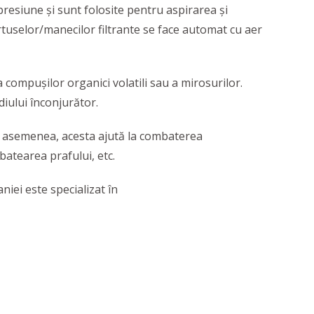
presiune şi sunt folosite pentru aspirarea şi
artuselor/manecilor filtrante se face automat cu aer
 compuşilor organici volatili sau a mirosurilor.
diului înconjurător.
e asemenea, acesta ajută la combaterea
batearea prafului, etc.
iei este specializat în