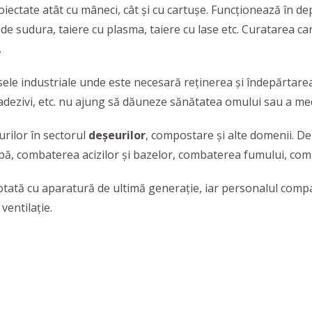
iectate atât cu mâneci, cât şi cu cartuşe. Funcţionează în de
e de sudura, taiere cu plasma, taiere cu lase etc. Curatarea c
.
sele industriale unde este necesară reţinerea şi îndepărtarea
 adezivi, etc. nu ajung să dăuneze sănătatea omului sau a me
rilor în sectorul
deşeurilor
, compostare şi alte domenii. D
apă, combaterea acizilor şi bazelor, combaterea fumului, com
tată cu aparatură de ultimă generație, iar personalul compan
 ventilație.