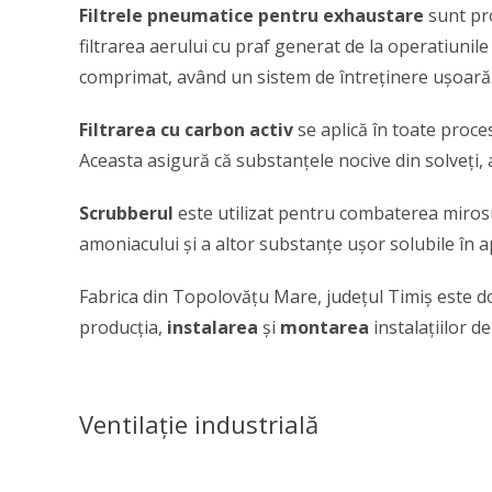
Filtrele pneumatice pentru exhaustare
sunt pro
filtrarea aerului cu praf generat de la operatiunil
comprimat, având un sistem de întreţinere uşoară
Filtrarea cu carbon activ
se aplică în toate proce
Aceasta asigură că substanţele nocive din solveţi,
Scrubberul
este utilizat pentru combaterea mirosu
amoniacului şi a altor substanţe uşor solubile în 
Fabrica din Topolovățu Mare, județul Timiș este do
producția,
instalarea
și
montarea
instalațiilor de
Ventilaţie industrială