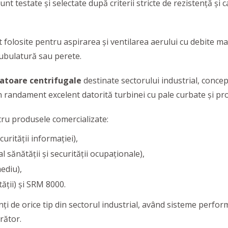
nt testate şi selectate după criterii stricte de rezistenţă și
 folosite pentru aspirarea şi ventilarea aerului cu debite mar
tubulatură sau perete.
latoare centrifugale
destinate sectorului industrial, conce
n randament excelent datorită turbinei cu pale curbate și prof
ru produsele comercializate:
rităţii informaţiei),
sănătăţii şi securităţii ocupaţionale),
ediu),
ăţii) și SRM 8000.
nţi de orice tip din sectorul industrial, având sisteme performa
rător.