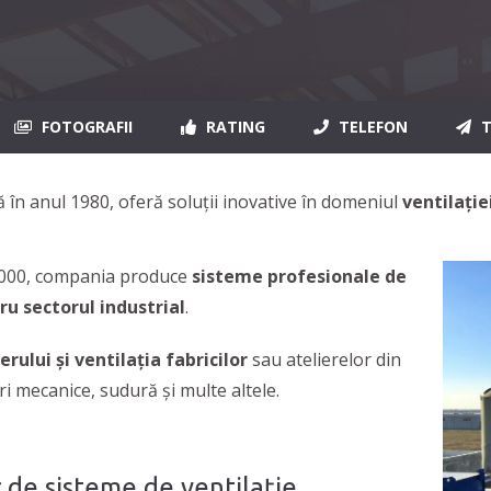
FOTOGRAFII
RATING
TELEFON
T
ă în anul 1980, oferă soluții inovative în domeniul
ventilație
2000, compania produce
sisteme profesionale de
tru sectorul industrial
.
erului şi ventilaţia
fabricilor
sau atelierelor din
ri mecanice, sudură și multe altele.
 de sisteme de ventilație