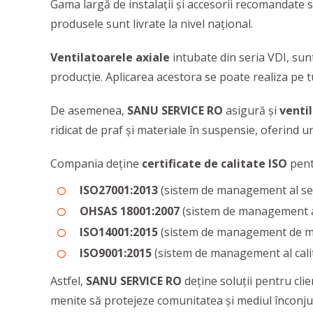
Gama largă de instalații și accesorii recomandate su
produsele sunt livrate la nivel național.
Ventilatoarele axiale
intubate din seria VDI, sunt
producţie. Aplicarea acestora se poate realiza pe 
De asemenea,
SANU SERVICE RO
asigură şi
venti
ridicat de praf și materiale în suspensie, oferind u
Compania deţine
certificate de calitate ISO
pent
ISO27001:2013
(sistem de management al secu
OHSAS 18001:2007
(sistem de management al 
ISO14001:2015
(sistem de management de m
ISO9001:2015
(sistem de management al calit
Astfel,
SANU SERVICE RO
deţine soluţii pentru clie
menite să protejeze comunitatea şi mediul înconju