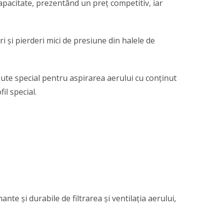
 capacitate, prezentând un preţ competitiv, iar
i şi pierderi mici de presiune din halele de
pute special pentru aspirarea aerului cu conținut
il special.
nte şi durabile de filtrarea şi ventilaţia aerului,