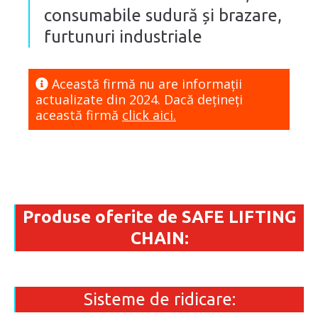
consumabile sudură și brazare,
furtunuri industriale
Această firmă nu are informaţii
actualizate din 2024. Dacă dețineți
această firmă
click aici.
Produse oferite de SAFE LIFTING
CHAIN:
Sisteme de ridicare: