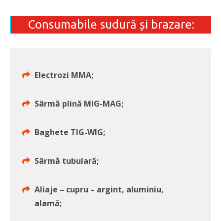
Consumabile sudură și brazare:
Electrozi MMA;
Sârmă plină MIG-MAG;
Baghete TIG-WIG;
Sârmă tubulară;
Aliaje – cupru – argint, aluminiu,
alamă;