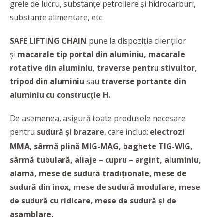
grele de lucru, substanțe petroliere și hidrocarburi,
substanțe alimentare, etc.
SAFE LIFTING CHAIN
pune la dispoziția clienților
și
macarale tip portal din aluminiu, macarale
rotative din aluminiu, traverse pentru stivuitor,
tripod din aluminiu
sau
traverse portante din
aluminiu cu construcție H.
De asemenea, asigură toate produsele necesare
pentru
sudură și brazare
, care includ:
electrozi
MMA, sârmă plină MIG-MAG, baghete TIG-WIG,
sârmă tubulară, aliaje – cupru – argint, aluminiu,
alamă,
mese de sudură tradiționale, mese de
sudură din inox, mese de sudură modulare, mese
de sudură cu ridicare, mese de sudură și de
asamblare.