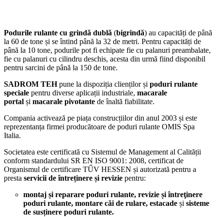
Podurile rulante cu grindă dublă
(
bigrindă
) au capacități de până
la 60 de tone și se întind până la 32 de metri. Pentru capacități de
până la 10 tone, podurile pot fi echipate fie cu palanuri preambalate,
fie cu palanuri cu cilindru deschis, acesta din urmă fiind disponibil
pentru sarcini de până la 150 de tone.
SADROM TEH
pune la dispoziția clienților și
poduri rulante
speciale
pentru diverse aplicații industriale,
macarale
portal
și
macarale pivotante
de înaltă fiabilitate.
Compania activează pe piața construcțiilor din anul 2003 și este
reprezentanța firmei producătoare de poduri rulante OMIS Spa
Italia.
Societatea este certificată cu Sistemul de Management al Calității
conform standardului SR EN ISO 9001: 2008, certificat de
Organismul de certificare TŰV HESSEN și autorizată pentru a
presta
servicii de întreținere și revizie
pentru:
montaj și reparare poduri rulante, revizie și întreţinere
poduri rulante, montare căi de rulare, estacade
și
sisteme
de susținere poduri rulante.