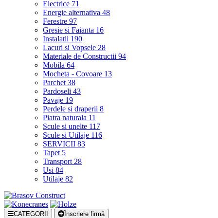
Electrice
71
Energie alternativa
48
Ferestre
97
Gresie si Faianta
16
Instalatii
190
Lacuri si Vopsele
28
Materiale de Constructii
94
Mobila
64
Mocheta - Covoare
13
Parchet
38
Pardoseli
43
Pavaje
19
Perdele si draperii
8
Piatra naturala
11
Scule si unelte
117
Scule si Utilaje
116
SERVICII
83
Tapet
5
Transport
28
Usi
84
Utilaje
82
CATEGORII
Înscriere firmă