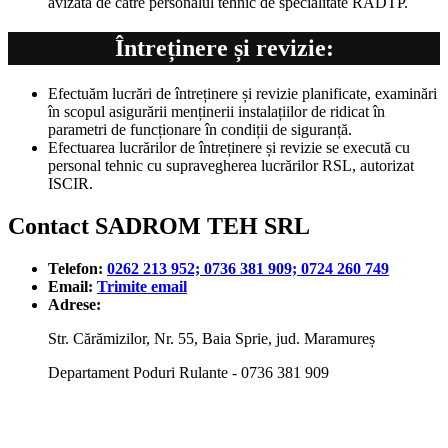
avizată de către personalul tehnic de specialitate RADTP.
Întreținere și revizie:
Efectuăm lucrări de întreținere și revizie planificate, examinări
în scopul asigurării menținerii instalațiilor de ridicat în
parametri de funcționare în condiții de siguranță.
Efectuarea lucrărilor de întreținere și revizie se execută cu
personal tehnic cu supravegherea lucrărilor RSL, autorizat
ISCIR.
Contact SADROM TEH SRL
Telefon:
0262 213 952; 0736 381 909; 0724 260 749
Email:
Trimite email
Adrese:
Str. Cărămizilor, Nr. 55, Baia Sprie, jud. Maramureș
Departament Poduri Rulante - 0736 381 909