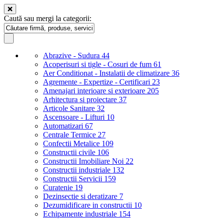
Caută sau mergi la categorii:
Abrazive - Sudura
44
Acoperisuri si tigle - Cosuri de fum
61
Aer Conditionat - Instalatii de climatizare
36
Agremente - Expertize - Certificari
23
Amenajari interioare si exterioare
205
Arhitectura si proiectare
37
Articole Sanitare
32
Ascensoare - Lifturi
10
Automatizari
67
Centrale Termice
27
Confectii Metalice
109
Constructii civile
106
Constructii Imobiliare Noi
22
Constructii industriale
132
Constructii Servicii
159
Curatenie
19
Dezinsectie si deratizare
7
Dezumidificare in constructii
10
Echipamente industriale
154