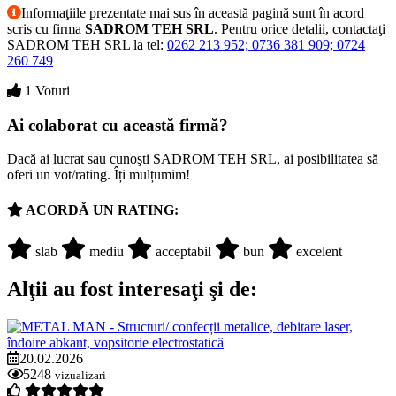
Informaţiile prezentate mai sus în această pagină sunt în acord
scris cu firma
SADROM TEH SRL
. Pentru orice detalii, contactaţi
SADROM TEH SRL la tel:
0262 213 952; 0736 381 909; 0724
260 749
1 Voturi
Ai colaborat cu această firmă?
Dacă ai lucrat sau cunoşti SADROM TEH SRL, ai posibilitatea să
oferi un vot/rating. Îți mulțumim!
ACORDĂ UN RATING:
slab
mediu
acceptabil
bun
excelent
Alţii au fost interesaţi şi de:
20.02.2026
5248
vizualizari