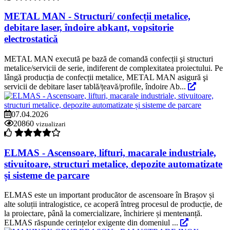
METAL MAN - Structuri/ confecții metalice,
debitare laser, îndoire abkant, vopsitorie
electrostatică
METAL MAN execută pe bază de comandă confecții şi structuri
metalice/servicii de serie, indiferent de complexitatea proiectului. Pe
lângă producția de confecții metalice, METAL MAN asigură şi
servicii de debitare laser tablă/țeavă/profile, îndoire Ab...
07.04.2026
20860
vizualizari
ELMAS - Ascensoare, lifturi, macarale industriale,
stivuitoare, structuri metalice, depozite automatizate
și sisteme de parcare
ELMAS este un important producător de ascensoare în Brașov și
alte soluții intralogistice, ce acoperă întreg procesul de producție, de
la proiectare, până la comercializare, închiriere și mentenanță.
ELMAS răspunde cerințelor exigente din domeniul ...