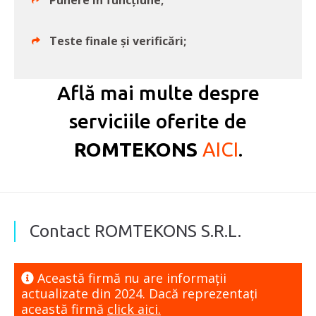
Punere în funcțiune;
Teste finale și verificări;
Află mai multe despre
serviciile oferite de
ROMTEKONS
AICI
.
Contact ROMTEKONS S.R.L.
Această firmă nu are informaţii
actualizate din 2024. Dacă reprezentaţi
această firmă
click aici.