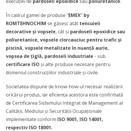
execuţiei de
pardoseli epoxidice
sau
poliuretanice
.
În cadrul gamei de produse “
EMEX
”
by
ROMTEHNOCHIM
se găsesc atât
tencuieli
decorative și vopsele
, cât și
pardoseli epoxidice sau
poliuretanice, vopsele clorcauciuc pentru trafic și
piscină, vopsele metalizate în nuanță aurie,
vopsea de țiglă, pardoseli industriale
- sub
certificare ISO
și alte produse necesare pentru
domeniul construcțiilor industriale și civile.
Societatea dispune de know-how-ul necesar realizării
oricărui produs, iar eficienţa acestora este confirmată
de Certificarea Sistemului Integrat de Management al
Calității, Mediului și Securității Ocupaționale
implementate conform
ISO 9001, ISO 14001,
respectiv ISO 18001.