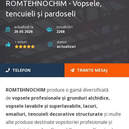
ROMTEHNOCHIM - Vopsele,
tencuieli și pardoseli
actualizat la
vizualizări
26.05.2026
2268
voturi
status
1
actualizat
TELEFON
TRIMITE MESAJ
ROMTEHNOCHIM
produce o gamă diversificată
de
vopsele profesionale și grunduri alchidice,
vopsele lavabile și superlavabile,
lacuri,
emailuri,
tencuieli decorative structurate
și multe
alte produse destinate vopsitoriei profesionale şi