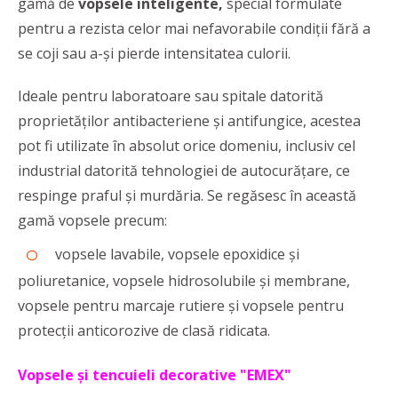
gamă de
vopsele inteligente,
special formulate
pentru a rezista celor mai nefavorabile condiţii fără a
se coji sau a-şi pierde intensitatea culorii.
Ideale pentru laboratoare sau spitale datorită
proprietăţilor antibacteriene şi antifungice, acestea
pot fi utilizate în absolut orice domeniu, inclusiv cel
industrial datorită tehnologiei de autocurăţare, ce
respinge praful şi murdăria. Se regăsesc în această
gamă vopsele precum:
vopsele lavabile, vopsele epoxidice şi
poliuretanice, vopsele hidrosolubile şi membrane,
vopsele pentru marcaje rutiere şi vopsele pentru
protecţii anticorozive de clasă ridicata.
Vopsele și tencuieli decorative "
EMEX"