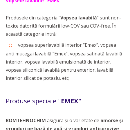
Vopsele lavabile "
EMEX"
Produsele din categoria “
Vopsea lavabilă
” sunt non-
toxice datorită formulării low-COV sau COV-free. În
această categorie intră:
vopsea superlavabilă interior “Emex”, vopsea
anti mucegai lavabilă “Emex”, vopsea satinată lavabilă
interior, vopsea lavabilă emulsionată de interior,
vopsea siliconică lavabilă pentru exterior, lavabilă
interior silicat de potasiu, etc;
Produse speciale "
EMEX"
ROMTEHNOCHIM
asigură și o varietate de
amorse și
grunduri pe bază de apă
și
grunduri anticorozive
,