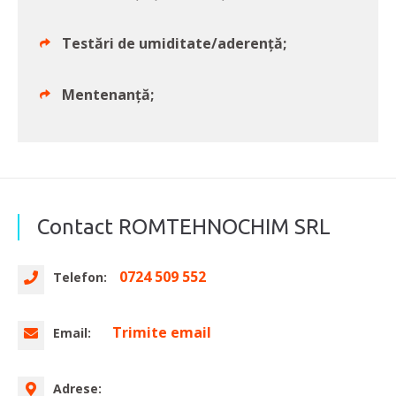
Testări de umiditate/aderență;
Mentenanță;
Contact ROMTEHNOCHIM SRL
0724 509 552
Telefon:
Trimite email
Email:
Adrese: