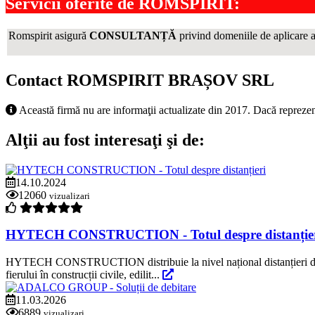
Servicii oferite de
ROMSPIRIT
:
Romspirit asigură
CONSULTANȚĂ
privind domeniile de aplicare a
Contact ROMSPIRIT BRAȘOV SRL
Această firmă nu are informaţii actualizate din 2017. Dacă reprezen
Alţii au fost interesaţi şi de:
14.10.2024
12060
vizualizari
HYTECH CONSTRUCTION - Totul despre distanție
HYTECH CONSTRUCTION distribuie la nivel național distanțieri din oțel, 
fierului în construcții civile, edilit...
11.03.2026
6889
vizualizari