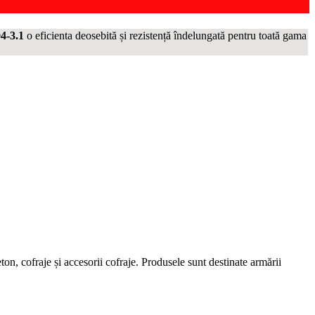
4-3.1
o eficienta deosebită și rezistență îndelungată pentru toată gama
on, cofraje și accesorii cofraje. Produsele sunt destinate armării