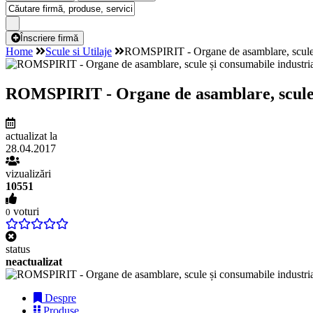
Înscriere firmă
Home
Scule si Utilaje
ROMSPIRIT - Organe de asamblare, scule ș
ROMSPIRIT - Organe de asamblare, scule ș
actualizat la
28.04.2017
vizualizări
10551
voturi
0
status
neactualizat
Despre
Produse