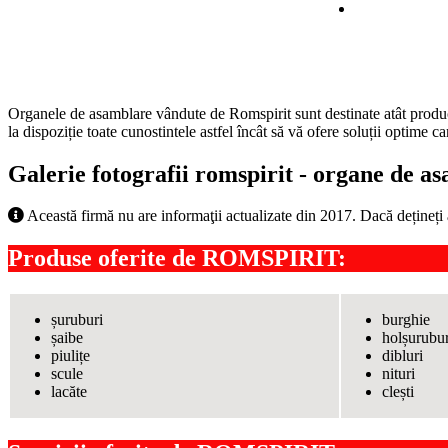
Organele de asamblare vândute de Romspirit sunt destinate atât producăt
la dispoziție toate cunostintele astfel încât să vă ofere soluții optime
Galerie fotografii romspirit - organe de as
Această firmă nu are informaţii actualizate din 2017. Dacă dețineți
Produse oferite de
ROMSPIRIT
:
șuruburi
burghie
șaibe
holșurubur
piulițe
dibluri
scule
nituri
lacăte
clești