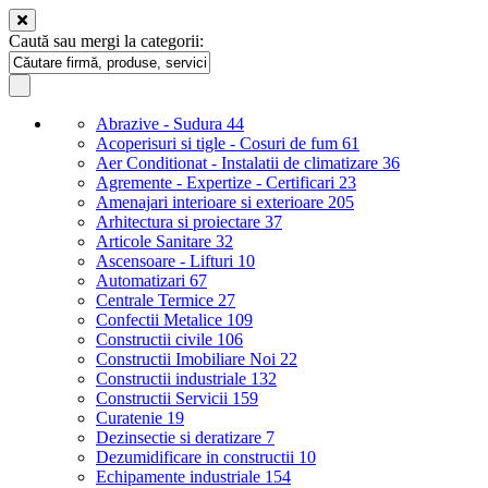
Caută sau mergi la categorii:
Abrazive - Sudura
44
Acoperisuri si tigle - Cosuri de fum
61
Aer Conditionat - Instalatii de climatizare
36
Agremente - Expertize - Certificari
23
Amenajari interioare si exterioare
205
Arhitectura si proiectare
37
Articole Sanitare
32
Ascensoare - Lifturi
10
Automatizari
67
Centrale Termice
27
Confectii Metalice
109
Constructii civile
106
Constructii Imobiliare Noi
22
Constructii industriale
132
Constructii Servicii
159
Curatenie
19
Dezinsectie si deratizare
7
Dezumidificare in constructii
10
Echipamente industriale
154