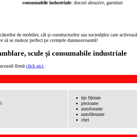
consumabile industriale
: discuri abrazive, garnituri
orilor de mobilier, cât și constructorilor sau societăților care activeaz
 care să se muleze perfect pe cerințele dumneavoastră!
amblare, scule și consumabile industriale
 această firmă
click aici.
tije filetate
i
prezoane
autoforante
autofiletante
chei