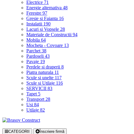
Electrice
71
Energie alternativa
48
Ferestre
97
Gresie si Faianta
16
Instalatii
190
Lacuri si Vopsele
28
Materiale de Constructii
94
Mobila
64
Mocheta - Covoare
13
Parchet
38
Pardoseli
43
Pavaje
19
Perdele si draperii
8
Piatra naturala
11
Scule si unelte
117
Scule si Utilaje
116
SERVICII
83
Tapet
5
Transport
28
Usi
84
Utilaje
82
CATEGORII
Înscriere firmă