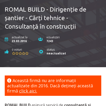
ROMAL BUILD - Dirigenție de
șantier - Cărți tehnice -
Consultanță în construcții
actualizat la
vizualizări
23.03.2016
7243
voturi
status
0
neactualizat
Această firmă nu are informaţii
actualizate din 2016. Dacă dețineți această
firmă
click aici.
ROMAL BUILD
asigură servicii de
consultanță și