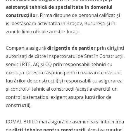
asistență tehnică de specialitate în domeniul
construcțiilor.
Firma dispune de personal calificat și
își desfășoară activitatea în Brașov, București și în
zonele limitrofe ale acestor locații.
Compania asigură
dirigenție de șantier
prin diriginți
autorizați de către Inspectoratul de Stat în Construcții,
servicii RTE, AQ și CQ prin responsabili tehnici cu
execuția (aceștia răspund pentru realizarea nivelului
lucrărilor de construcții) și responsabili cu asigurarea
și controlul tehnic al construcții (aceștia exercită un
control sistematic și exigent asupra lucrărilor de
construcții).
ROMAL BUILD mai asigură de asemenea și întocmirea
de
cărți tehnice pentru construcții
. Acestea cuprind