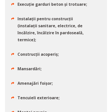
Execuție garduri beton și trotuare;
Instalații pentru construcții
(instalații sanitare, electrice, de
încălzire, încălzire în pardoseală,
termice);
Construcții acoperiș;
Mansardări;
Amenajări foișor;
Tencuieli exterioare;