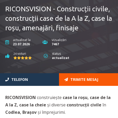
RICONSVISION - Construcții civile,
construcții case de la A la Z, case la
roșu, amenajări, finisaje
actualizat la
vizualizări
23.07.2026
7467
voturi
status
24
actualizat
TELEFON
TRIMITE MESAJ
RICONSVISION
construiește
case la roșu, case de la
A la Z, case la cheie
și diverse
construcții civile
în
Codlea, Brașov
și împrejurimi.