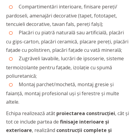
Compartimentări interioare, finisare pereți/
pardoseli, amenajări decorative (tapet, fototapet,
tencuieli decorative, tavan fals, pereți falși);
Placări cu piatră naturală sau artificială, placări
cu gips-carton, placări ceramică, placare pereți, placări
fațade cu polistiren, placări fațade cu vată minerală;
Zugrăveli lavabile, lucrări de ipsoserie, sisteme
termoizolante pentru fațade, izolație cu spumă
poliuretanică;
Montaj parchet/mochetă, montaj gresie și
faianță, montaj profesional uși și ferestre și multe
altele.
Echipa realizează atât
proiectarea construcției
, cât și
tot ce include partea de
finisaje interioare și
exterioare
, realizând
construcții complete și