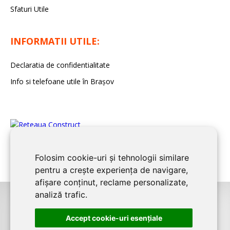
Sfaturi Utile
INFORMATII UTILE:
Declaratia de confidentialitate
Info si telefoane utile în Braşov
Folosim cookie-uri și tehnologii similare
pentru a crește experiența de navigare,
afișare conținut, reclame personalizate,
analiză trafic.
©2008-2026
BRASOV CONSTRUCT
este un serviciu de promovare online
Accept cookie-uri esenţiale
pentru firme. Proiect digital dezvoltat de
LIVE COMMUNICATIONS SRL
,