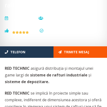
rafturi industriale
actualizat la
vizualizări
19.01.2026
5414
voturi
status
1
actualizat
TELEFON
TRIMITE MESAJ
RED TECHNIC
asigură distribuția și montajul unei
game largi de
sisteme de rafturi industriale
și
sisteme de depozitare.
RED TECHNIC
se implică în proiecte simple sau
complexe, indiferent de dimensiunea acestora și oferă
consiliere în alegerea unui sistem de rafturi care să fie