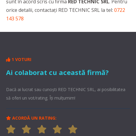
sunt în acord scris cu firma
RED TECHNIC SRL
. Pentru
orice detalii, contactaţi RED TECHNIC SRL la tel:
0722
143 578
1 VOTURI
Ai colaborat cu această firmă?
Dacă ai lucrat sau cunoşti RED TECHNIC SRL, ai posibilitatea
să oferi un vot/rating. Îți mulțumim!
ACORDĂ UN RATING: