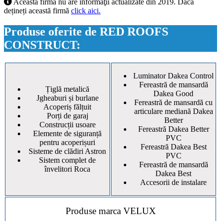
Această firmă nu are informaţii actualizate din 2019. Dacă
dețineți această firmă
click aici.
Produse oferite de RED ROOFS
CONSTRUCT:
Luminator Dakea Control
Fereastră de mansardă
Țiglă metalică
Dakea Good
Jgheaburi și burlane
Fereastră de mansardă cu
Acoperiș fălțuit
articulare mediană Dakea
Porți de garaj
Better
Construcții usoare
Fereastră Dakea Better
Elemente de siguranță
PVC
pentru acoperișuri
Fereastră Dakea Best
Sisteme de clădiri Astron
PVC
Sistem complet de
Fereastră de mansardă
învelitori Roca
Dakea Best
Accesorii de instalare
Produse marca VELUX