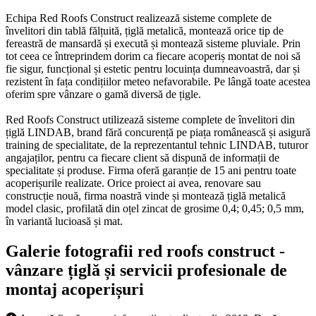
Echipa Red Roofs Construct realizează sisteme complete de
învelitori din tablă fălțuită, țiglă metalică, montează orice tip de
fereastră de mansardă și execută și montează sisteme pluviale. Prin
tot ceea ce întreprindem dorim ca fiecare acoperiș montat de noi să
fie sigur, funcțional și estetic pentru locuința dumneavoastră, dar și
rezistent în fața condițiilor meteo nefavorabile. Pe lângă toate acestea
oferim spre vânzare o gamă diversă de țigle.
Red Roofs Construct utilizează sisteme complete de învelitori din
țiglă LINDAB, brand fără concurență pe piața românească și asigură
training de specialitate, de la reprezentantul tehnic LINDAB, tuturor
angajaților, pentru ca fiecare client să dispună de informații de
specialitate și produse. Firma oferă garanție de 15 ani pentru toate
acoperișurile realizate. Orice proiect ai avea, renovare sau
construcție nouă, firma noastră vinde și montează țiglă metalică
model clasic, profilată din oțel zincat de grosime 0,4; 0,45; 0,5 mm,
în variantă lucioasă și mat.
Galerie fotografii red roofs construct -
vânzare țiglă și servicii profesionale de
montaj acoperișuri