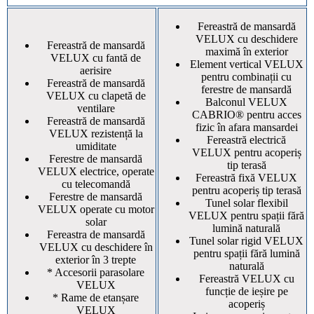
Fereastră de mansardă
VELUX cu deschidere
Fereastră de mansardă
maximă în exterior
VELUX cu fantă de
Element vertical VELUX
aerisire
pentru combinații cu
Fereastră de mansardă
ferestre de mansardă
VELUX cu clapetă de
Balconul VELUX
ventilare
CABRIO® pentru acces
Fereastră de mansardă
fizic în afara mansardei
VELUX rezistență la
Fereastră electrică
umiditate
VELUX pentru acoperiș
Ferestre de mansardă
tip terasă
VELUX electrice, operate
Fereastră fixă VELUX
cu telecomandă
pentru acoperiș tip terasă
Ferestre de mansardă
Tunel solar flexibil
VELUX operate cu motor
VELUX pentru spații fără
solar
lumină naturală
Fereastra de mansardă
Tunel solar rigid VELUX
VELUX cu deschidere în
pentru spații fără lumină
exterior în 3 trepte
naturală
* Accesorii parasolare
Fereastră VELUX cu
VELUX
funcție de ieșire pe
* Rame de etanșare
acoperiș
VELUX