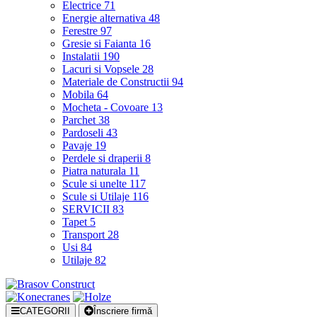
Electrice
71
Energie alternativa
48
Ferestre
97
Gresie si Faianta
16
Instalatii
190
Lacuri si Vopsele
28
Materiale de Constructii
94
Mobila
64
Mocheta - Covoare
13
Parchet
38
Pardoseli
43
Pavaje
19
Perdele si draperii
8
Piatra naturala
11
Scule si unelte
117
Scule si Utilaje
116
SERVICII
83
Tapet
5
Transport
28
Usi
84
Utilaje
82
CATEGORII
Înscriere firmă