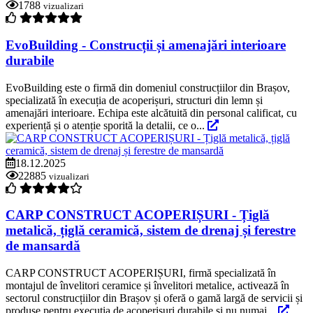
1788
vizualizari
EvoBuilding - Construcții și amenajări interioare
durabile
EvoBuilding este o firmă din domeniul construcțiilor din Brașov,
specializată în execuția de acoperișuri, structuri din lemn și
amenajări interioare. Echipa este alcătuită din personal calificat, cu
experiență și o atenție sporită la detalii, ce o...
18.12.2025
22885
vizualizari
CARP CONSTRUCT ACOPERIȘURI - Țiglă
metalică, țiglă ceramică, sistem de drenaj și ferestre
de mansardă
CARP CONSTRUCT ACOPERIȘURI, firmă specializată în
montajul de învelitori ceramice și învelitori metalice, activează în
sectorul construcțiilor din Brașov și oferă o gamă largă de servicii și
produse pentru execuția de acoperișuri durabile și nu numai...