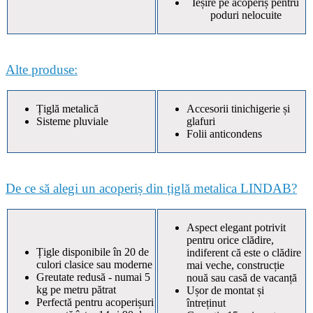
Ieșire pe acoperiș pentru
poduri nelocuite
Alte produse:
Țiglă metalică
Accesorii tinichigerie și
Sisteme pluviale
glafuri
Folii anticondens
De ce să alegi un acoperiș din țiglă metalica LINDAB?
Aspect elegant potrivit
pentru orice clădire,
Țigle disponibile în 20 de
indiferent că este o clădire
culori clasice sau moderne
mai veche, construcție
Greutate redusă - numai 5
nouă sau casă de vacanță
kg pe metru pătrat
Ușor de montat și
Perfectă pentru acoperișuri
întreținut