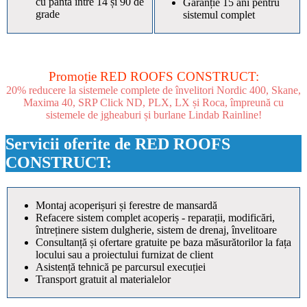
cu pantă între 14 și 90 de
Garanție 15 ani pentru
grade
sistemul complet
Promoție RED ROOFS CONSTRUCT:
20% reducere la sistemele complete de învelitori Nordic 400, Skane,
Maxima 40, SRP Click ND, PLX, LX și Roca, împreună cu
sistemele de jgheaburi și burlane Lindab Rainline!
Servicii oferite de RED ROOFS
CONSTRUCT:
Montaj acoperișuri și ferestre de mansardă
Refacere sistem complet acoperiș - reparații, modificări,
întreținere sistem dulgherie, sistem de drenaj, învelitoare
Consultanță și ofertare gratuite pe baza măsurătorilor la fața
locului sau a proiectului furnizat de client
Asistență tehnică pe parcursul execuției
Transport gratuit al materialelor