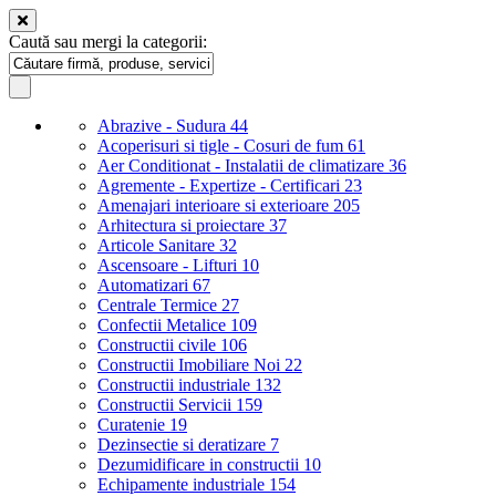
Caută sau mergi la categorii:
Abrazive - Sudura
44
Acoperisuri si tigle - Cosuri de fum
61
Aer Conditionat - Instalatii de climatizare
36
Agremente - Expertize - Certificari
23
Amenajari interioare si exterioare
205
Arhitectura si proiectare
37
Articole Sanitare
32
Ascensoare - Lifturi
10
Automatizari
67
Centrale Termice
27
Confectii Metalice
109
Constructii civile
106
Constructii Imobiliare Noi
22
Constructii industriale
132
Constructii Servicii
159
Curatenie
19
Dezinsectie si deratizare
7
Dezumidificare in constructii
10
Echipamente industriale
154