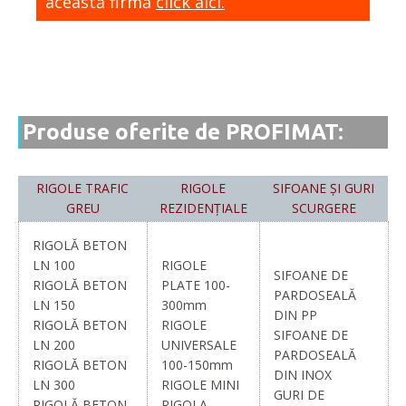
această firmă
click aici.
Produse oferite de PROFIMAT:
RIGOLE TRAFIC
RIGOLE
SIFOANE ȘI GURI
GREU
REZIDENȚIALE
SCURGERE
RIGOLĂ BETON
LN 100
RIGOLE
SIFOANE DE
RIGOLĂ BETON
PLATE 100-
PARDOSEALĂ
LN 150
300mm
DIN PP
RIGOLĂ BETON
RIGOLE
SIFOANE DE
LN 200
UNIVERSALE
PARDOSEALĂ
RIGOLĂ BETON
100-150mm
DIN INOX
LN 300
RIGOLE MINI
GURI DE
RIGOLĂ BETON
RIGOLA