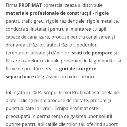
Firma
PROFIMAT
comercializează și distribuie
materiale profesionale de construcții
- r
igole
pentru trafic greu, rigole rezidențiale, rigole metalice,
conducte şi instalații pentru alimentarea cu apă,
capace de canalizare, produse pentru canalizarea și
drenarea străzilor, autostrăzilor, podurilor,
terenurilor private și clădirilor,
stații de pompare
și
filtrare a apelor reziduale provenite de la gospodării și
firme de prestări servicii,
guri de scurgere
,
separatoare
de grăsimi sau hidrocarburi.
Înființată în 2004, scopul firmei Profimat este acela de
a oferi clienților săi produse de calitate, precum și
punctualitate în livrări. Echipa Profimat este
preocupată în permanență de găsirea unor soluții
optime pentru aplicațiile clienților săi, oferind suport