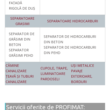
FAȚADĂ
RIGOLĂ DE DUȘ
SEPARATOARE
SEPARATOARE HIDROCARBURI
GRASIMI
SEPARATOR DE
SEPARATOR DE HIDROCARBURI
GRĂSIMI DIN
DIN BETON
BETON
SEPARATOR DE HIDROCARBURI
SEPARATOR
DIN PEHD
GRĂSIMI PEHD
CĂMINE
UȘI METALICE
CUPOLE, TRAPE,
CANALIZARE
PAVAJE
LUMINATOARE
ȚEAVĂ ȘI TUBURI
EXTERIOARE,
PARDOSELI
CANALIZARE
BORDURI
Servicii oferite de PROFIMAT: