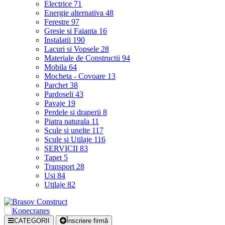
Electrice
71
Energie alternativa
48
Ferestre
97
Gresie si Faianta
16
Instalatii
190
Lacuri si Vopsele
28
Materiale de Constructii
94
Mobila
64
Mocheta - Covoare
13
Parchet
38
Pardoseli
43
Pavaje
19
Perdele si draperii
8
Piatra naturala
11
Scule si unelte
117
Scule si Utilaje
116
SERVICII
83
Tapet
5
Transport
28
Usi
84
Utilaje
82
CATEGORII
Înscriere firmă