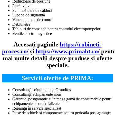
Reductoare de presiune
Pinch valve
Schimbătoare de căldură
Supape de siguranță
Vane automate de control
Debitmetre
Tablouri de comandă pentru controlul electropompelor
Ventile electromagnetice
Accesați paginile
https://robineti-
proces.ro/
și
https://www.primabt.ro/
pent
mai multe detalii despre produse și oferte
speciale.
Servicii oferite de PRIMA:
Consultanță soluții pompe Grundfos
Consultanță echipamente abur
Garanție, postgaranție și întreaga gamă de consumabile pentru
echipamentele comercializate
Reparații în service specializat
Piese de schimb și componente pentru perioada post-garanție