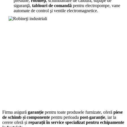
presiune,
robineţi
, schimbatoare de căldură, supape de
siguranţă,
tablouri de comandă
pentru electropompe, vane
automate de control şi ventile electromagnetice.
Firma asigură
garanție
pentru toate produsele furnizate, oferă
piese
de schimb și componente
pentru perioada
post-garanție
, iar la
cerere oferă și
reparații în service specializat pentru echipamente