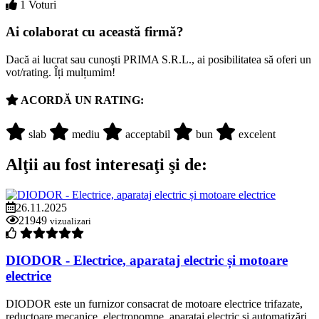
1 Voturi
Ai colaborat cu această firmă?
Dacă ai lucrat sau cunoşti PRIMA S.R.L., ai posibilitatea să oferi un
vot/rating. Îți mulțumim!
ACORDĂ UN RATING:
slab
mediu
acceptabil
bun
excelent
Alţii au fost interesaţi şi de:
26.11.2025
21949
vizualizari
DIODOR - Electrice, aparataj electric și motoare
electrice
DIODOR este un furnizor consacrat de motoare electrice trifazate,
reductoare mecanice, electropompe, aparataj electric și automatizări