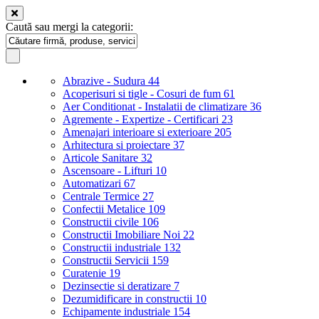
Caută sau mergi la categorii:
Abrazive - Sudura
44
Acoperisuri si tigle - Cosuri de fum
61
Aer Conditionat - Instalatii de climatizare
36
Agremente - Expertize - Certificari
23
Amenajari interioare si exterioare
205
Arhitectura si proiectare
37
Articole Sanitare
32
Ascensoare - Lifturi
10
Automatizari
67
Centrale Termice
27
Confectii Metalice
109
Constructii civile
106
Constructii Imobiliare Noi
22
Constructii industriale
132
Constructii Servicii
159
Curatenie
19
Dezinsectie si deratizare
7
Dezumidificare in constructii
10
Echipamente industriale
154