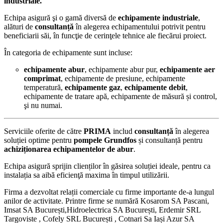
industriale.
Echipa asigură şi o gamă diversă de
echipamente industriale
,
alături de
consultanță
în alegerea echipamentului
potrivit pentru
beneficiarii săi, în funcţie de cerinţele tehnice ale fiecărui proiect.
În categoria de echipamente sunt incluse:
echipamente abur
, echipamente abur pur,
echipamente aer
comprimat
, echipamente de presiune, echipamente
temperatură,
echipamente gaz
,
echipamente debit
,
echipamente de tratare apă, echipamente de măsură și control,
şi nu numai.
Serviciile oferite de către
PRIMA
includ
consultanță
în alegerea
soluției optime pentru
pompele Grundfos
și consultanță pentru
achiziționarea echipamentelor de abur
.
Echipa asigură sprijin clienților în găsirea soluției ideale, pentru ca
instalația sa aibă eficienţă maxima în timpul utilizării.
Firma a dezvoltat relații comerciale cu firme importante de-a lungul
anilor de activitate. Printre firme se numără Kosarom SA Pascani,
Imsat SA București,Hidroelectrica SA București, Erdemir SRL
Targoviste , Cofely SRL București , Cotnari Sa Iași Azur SA