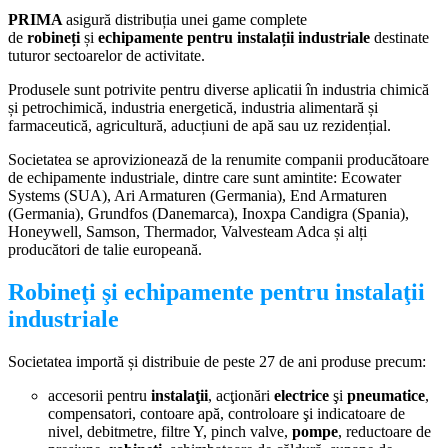
PRIMA
asigură distribuția unei game complete
de
robineți
și
echipamente pentru instalații industriale
destinate
tuturor sectoarelor de activitate.
Produsele sunt potrivite pentru diverse aplicatii în industria chimică
și petrochimică, industria energetică, industria alimentară și
farmaceutică, agricultură, aducțiuni de apă sau uz rezidențial.
Societatea se aprovizionează de la renumite companii producătoare
de echipamente industriale, dintre care sunt amintite: Ecowater
Systems (SUA), Ari Armaturen (Germania), End Armaturen
(Germania), Grundfos (Danemarca), Inoxpa Candigra (Spania),
Honeywell, Samson, Thermador, Valvesteam Adca și alți
producători de talie europeană.
Robineţi şi echipamente pentru instalaţii
industriale
Societatea importă și distribuie de peste 27 de ani produse precum:
accesorii pentru
instalaţii
, acţionări
electrice
şi
pneumatice
,
compensatori, contoare apă, controloare şi indicatoare de
nivel, debitmetre, filtre Y, pinch valve,
pompe
, reductoare de