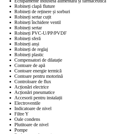
Echipamente industria alimentară și farmaceutică
Robineți clapă fluture
Robineți de reținere și sorburi
Robineți sertar cuțit
Robineți închidere ventil
Robineți sertar
Robineți PVC-U/PP/PVDF
Robineți sferă
Robineți anși
Robineți de reglaj
Robineți plastic
Compensatori de dilatație
Contoare de apă
Contoare energie termică
Contoare pentru motorină
Controloare de flux
Acționări electrice
Acționări pneumatice
Accesorii pentru instalații
Electroventile
Indicatoare de nivel
Filtre Y
Oale condens
Plutitoare de nivel
Pompe