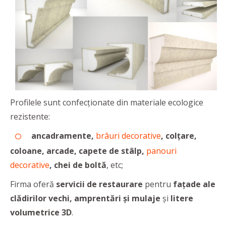
Profilele sunt confecționate din materiale ecologice
rezistente:
ancadramente,
brâuri decorative
, colțare,
coloane, arcade, capete de stâlp,
panouri
decorative
, chei de boltă
, etc;
Firma oferă
servicii de
restaurare
pentru
fațade ale
clădirilor vechi, amprentări și mulaje
și
litere
volumetrice 3D
.