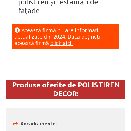
polistiren și restaurări de
fațade
Această firmă nu are informaţii
actualizate din 2024. Dacă dețineți
această firmă
click aici.
Produse oferite de POLISTIREN
DECOR:
Ancadramente;