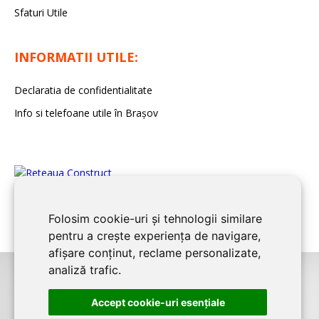
Sfaturi Utile
INFORMATII UTILE:
Declaratia de confidentialitate
Info si telefoane utile în Braşov
Folosim cookie-uri și tehnologii similare
pentru a crește experiența de navigare,
afișare conținut, reclame personalizate,
analiză trafic.
©2008-2026
BRASOV CONSTRUCT
este un serviciu de promovare online
Accept cookie-uri esenţiale
pentru firme. Proiect digital dezvoltat de
LIVE COMMUNICATIONS SRL
,