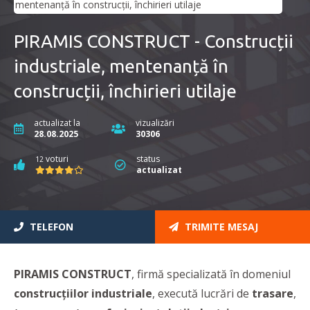
PIRAMIS CONSTRUCT - Construcții
industriale, mentenanță în
construcții, închirieri utilaje
actualizat la
vizualizări
28.08.2025
30306
voturi
status
12
actualizat
TELEFON
TRIMITE MESAJ
PIRAMIS CONSTRUCT
, firmă specializată în domeniul
construcțiilor industriale
, execută lucrări de
trasare
,