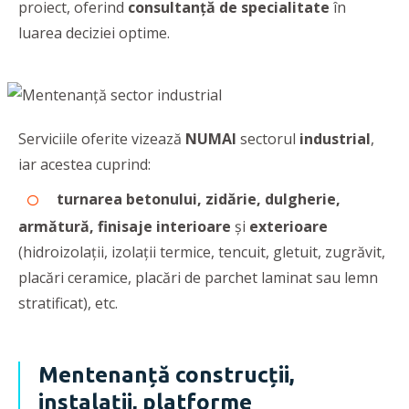
proiect, oferind
consultanță de specialitate
în
luarea deciziei optime.
Serviciile oferite vizează
NUMAI
sectorul
industrial
,
iar acestea cuprind:
turnarea betonului, zidărie, dulgherie,
armătură, finisaje interioare
și
exterioare
(hidroizolații, izolații termice, tencuit, gletuit, zugrăvit,
placări ceramice, placări de parchet laminat sau lemn
stratificat), etc.
Mentenanță construcții,
instalații, platforme