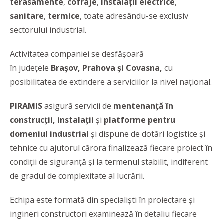
terasamente
,
cofraje
,
instalații
electrice
,
sanitare
,
termice
, toate adresându-se exclusiv
sectorului industrial.
Activitatea companiei se desfășoară
în județele
Brașov, Prahova și Covasna,
cu
posibilitatea de extindere a serviciilor la nivel național.
PIRAMIS
asigură servicii de
mentenanță în
construcții, instalații
și
platforme pentru
domeniul industrial
și
dispune de dotări logistice și
tehnice cu ajutorul cărora finalizează fiecare proiect în
condiții de siguranță și la termenul stabilit, indiferent
de gradul de complexitate al lucrării.
Echipa este formată din specialiști în proiectare și
ingineri constructori examinează în detaliu fiecare