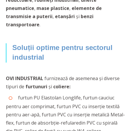
reductoare
,
robineți industriali
,
unelte
pneumatice
,
mase
plastice
,
elemente de
transmisie a puterii
,
etanșări
şi
benzi
transportoare
.
Soluții optime pentru sectorul
industrial
OVI INDUSTRIAL
furnizează de asemenea şi diverse
tipuri de
furtunuri
și
coliere:
furtun PU Elastolan Longlife, furtun cauciuc
pentru aer comprimat, furtun PVC cu inserție textilă
pentru aer-apă, furtun PVC cu inserție metalică Metal-
flex, furtun de absorbție-refularedin PVC cu spirală