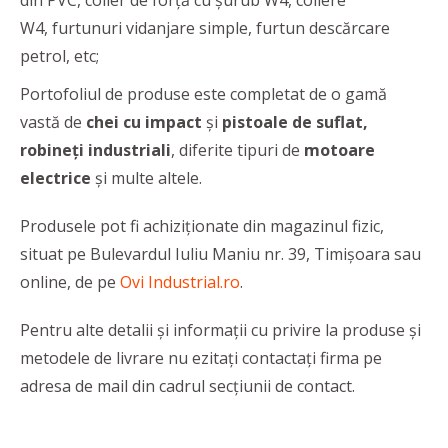
din PVC, colier de forță cu șurub W4, coliere
W4, furtunuri vidanjare simple, furtun descărcare
petrol, etc;
Portofoliul de produse este completat de o gamă
vastă de
chei cu impact
și
pistoale de suflat,
robineți industriali
, diferite tipuri de
motoare
electrice
și multe altele.
Produsele pot fi achiziționate din magazinul fizic,
situat pe Bulevardul Iuliu Maniu nr. 39, Timișoara sau
online, de pe
Ovi Industrial.ro
.
Pentru alte detalii și informații cu privire la produse și
metodele de livrare nu ezitaţi contactați firma pe
adresa de mail din cadrul secţiunii de contact.