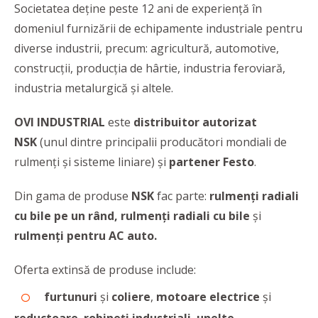
Societatea deţine peste 12 ani de experienţă în
domeniul furnizării de echipamente industriale pentru
diverse industrii, precum: agricultură, automotive,
construcții, producția de hârtie, industria feroviară,
industria metalurgică și altele.
OVI INDUSTRIAL
este
distribuitor autorizat
NSK
(unul dintre principalii producători mondiali de
rulmenţi şi sisteme liniare) și
partener Festo
.
Din gama de produse
NSK
fac parte:
rulmenți radiali
cu bile pe un rând, rulmenți radiali cu bile
şi
rulmenți pentru AC auto.
Oferta extinsă de produse include:
furtunuri
și
coliere
,
motoare electrice
și