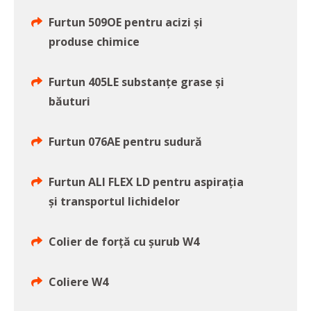
Furtun 509OE pentru acizi şi
produse chimice
Furtun 405LE substanţe grase şi
băuturi
Furtun 076AE pentru sudură
Furtun ALI FLEX LD pentru aspiraţia
şi transportul lichidelor
Colier de forță cu șurub W4
Coliere W4