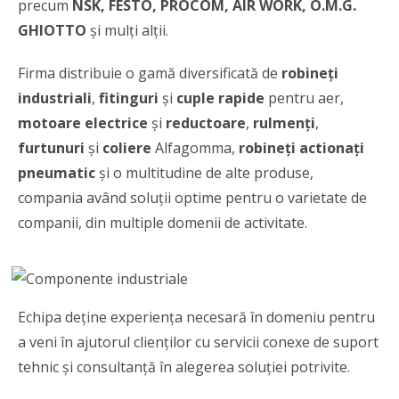
precum
NSK, FESTO, PROCOM, AIR WORK, O.M.G.
GHIOTTO
și mulți alții.
Firma distribuie o gamă diversificată de
robineți
industriali
,
fitinguri
și
cuple
rapide
pentru aer,
motoare electrice
și
reductoare
,
rulmenți
,
furtunuri
și
coliere
Alfagomma,
robineți actionați
pneumatic
şi o multitudine de alte produse,
compania având soluţii optime pentru o varietate de
companii, din multiple domenii de activitate.
Echipa
deține experiența necesară în domeniu pentru
a veni în ajutorul clienților cu servicii conexe de suport
tehnic și consultanță în alegerea soluţiei potrivite.