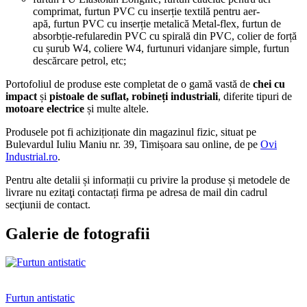
comprimat, furtun PVC cu inserție textilă pentru aer-
apă, furtun PVC cu inserție metalică Metal-flex, furtun de
absorbție-refularedin PVC cu spirală din PVC, colier de forță
cu șurub W4, coliere W4, furtunuri vidanjare simple, furtun
descărcare petrol, etc;
Portofoliul de produse este completat de o gamă vastă de
chei cu
impact
și
pistoale de suflat, robineți industriali
, diferite tipuri de
motoare electrice
și multe altele.
Produsele pot fi achiziționate din magazinul fizic, situat pe
Bulevardul Iuliu Maniu nr. 39, Timișoara sau online, de pe
Ovi
Industrial.ro
.
Pentru alte detalii și informații cu privire la produse și metodele de
livrare nu ezitaţi contactați firma pe adresa de mail din cadrul
secţiunii de contact.
Galerie de fotografii
Furtun antistatic