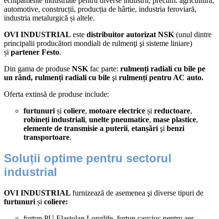
echipamente industriale pentru diverse industrii, precum: agricultură,
automotive, construcții, producția de hârtie, industria feroviară,
industria metalurgică și altele.
OVI INDUSTRIAL
este
distribuitor autorizat NSK
(unul dintre
principalii producători mondiali de rulmenţi şi sisteme liniare)
și
partener Festo
.
Din gama de produse
NSK
fac parte:
rulmenți radiali cu bile pe
un rând, rulmenți radiali cu bile
şi
rulmenți pentru AC auto.
Oferta extinsă de produse include:
furtunuri
și
coliere
,
motoare electrice
și
reductoare
,
robineți industriali
,
unelte pneumatice
,
mase
plastice
,
elemente de transmisie a puterii
,
etanșări
şi
benzi
transportoare
.
Soluții optime pentru sectorul
industrial
OVI INDUSTRIAL
furnizează de asemenea şi diverse tipuri de
furtunuri
și
coliere:
furtun PU Elastolan Longlife, furtun cauciuc pentru aer