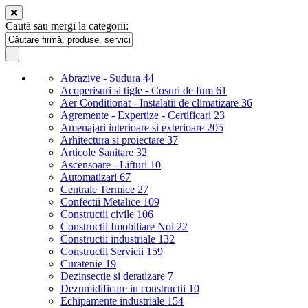
Caută sau mergi la categorii:
Abrazive - Sudura
44
Acoperisuri si tigle - Cosuri de fum
61
Aer Conditionat - Instalatii de climatizare
36
Agremente - Expertize - Certificari
23
Amenajari interioare si exterioare
205
Arhitectura si proiectare
37
Articole Sanitare
32
Ascensoare - Lifturi
10
Automatizari
67
Centrale Termice
27
Confectii Metalice
109
Constructii civile
106
Constructii Imobiliare Noi
22
Constructii industriale
132
Constructii Servicii
159
Curatenie
19
Dezinsectie si deratizare
7
Dezumidificare in constructii
10
Echipamente industriale
154