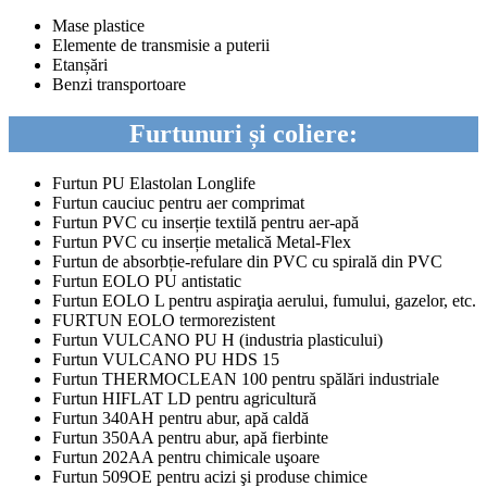
Mase plastice
Elemente de transmisie a puterii
Etanșări
Benzi transportoare
Furtunuri și coliere:
Furtun PU Elastolan Longlife
Furtun cauciuc pentru aer comprimat
Furtun PVC cu inserție textilă pentru aer-apă
Furtun PVC cu inserție metalică Metal-Flex
Furtun de absorbție-refulare din PVC cu spirală din PVC
Furtun EOLO PU antistatic
Furtun EOLO L pentru aspiraţia aerului, fumului, gazelor, etc.
FURTUN EOLO termorezistent
Furtun VULCANO PU H (industria plasticului)
Furtun VULCANO PU HDS 15
Furtun THERMOCLEAN 100 pentru spălări industriale
Furtun HIFLAT LD pentru agricultură
Furtun 340AH pentru abur, apă caldă
Furtun 350AA pentru abur, apă fierbinte
Furtun 202AA pentru chimicale uşoare
Furtun 509OE pentru acizi şi produse chimice