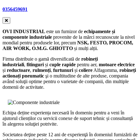
0356459691
OVI INDUSTRIAL
este un furnizor de
echipamente și
componente industriale
provenite de la mărci recunoscute la nivel
mondial pentru produsele lor, precum
NSK, FESTO, PROCOM,
AIR WORK, O.M.G. GHIOTTO
și mulți alții.
Firma distribuie o gamă diversificată de
robineți
industriali
,
fitinguri
și
cuple
rapide
pentru aer,
motoare electrice
și
reductoare
,
rulmenți
,
furtunuri
și
coliere
Alfagomma,
robineți
actionați pneumatic
şi o multitudine de alte produse, compania
având soluţii optime pentru o varietate de companii, din multiple
domenii de activitate.
Echipa
deține experiența necesară în domeniu pentru a veni în
ajutorul clienților cu servicii conexe de suport tehnic și consultanță
în alegerea soluţiei potrivite.
Societatea deţine peste 12 ani de experienţă în domeniul furnizării de