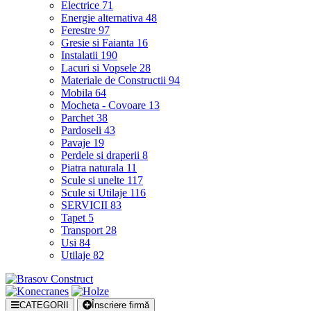
Electrice
71
Energie alternativa
48
Ferestre
97
Gresie si Faianta
16
Instalatii
190
Lacuri si Vopsele
28
Materiale de Constructii
94
Mobila
64
Mocheta - Covoare
13
Parchet
38
Pardoseli
43
Pavaje
19
Perdele si draperii
8
Piatra naturala
11
Scule si unelte
117
Scule si Utilaje
116
SERVICII
83
Tapet
5
Transport
28
Usi
84
Utilaje
82
CATEGORII
Înscriere firmă