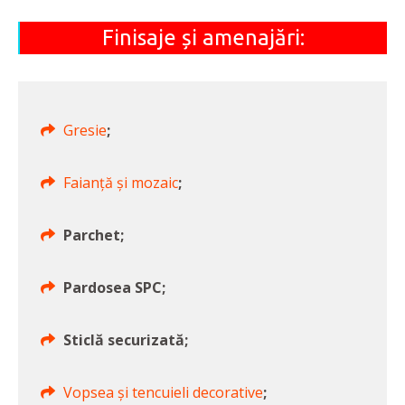
Finisaje și amenajări:
Gresie
;
Faianță și mozaic
;
Parchet;
Pardosea SPC;
Sticlă securizată;
Vopsea și tencuieli decorative
;