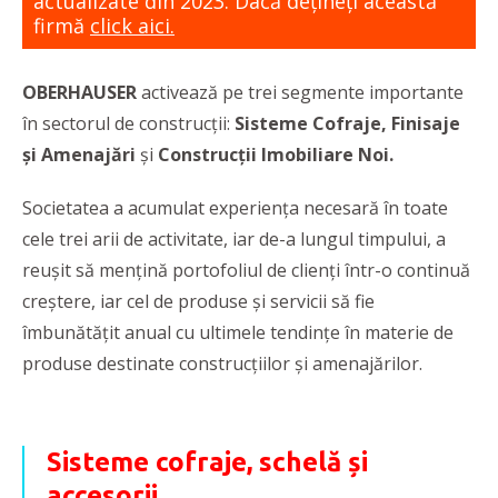
actualizate din 2023. Dacă dețineți această
firmă
click aici.
OBERHAUSER
activează pe trei segmente importante
în sectorul de construcții:
Sisteme Cofraje, Finisaje
și Amenajări
și
Construcții Imobiliare Noi.
Societatea a acumulat experiența necesară în toate
cele trei arii de activitate, iar de-a lungul timpului, a
reușit să mențină portofoliul de clienți într-o continuă
creștere, iar cel de produse și servicii să fie
îmbunătățit anual cu ultimele tendințe în materie de
produse destinate construcțiilor și amenajărilor.
Sisteme cofraje, schelă și
accesorii