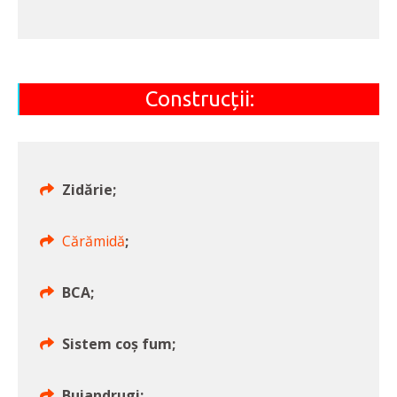
Construcții:
Zidărie;
Cărămidă
;
BCA;
Sistem coș fum;
Buiandrugi;