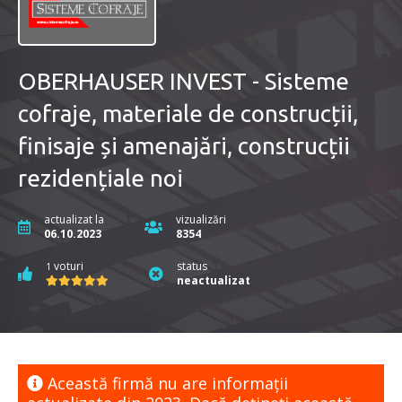
OBERHAUSER INVEST - Sisteme
cofraje, materiale de construcții,
finisaje și amenajări, construcții
rezidențiale noi
actualizat la
vizualizări
06.10.2023
8354
voturi
status
1
neactualizat
Această firmă nu are informaţii