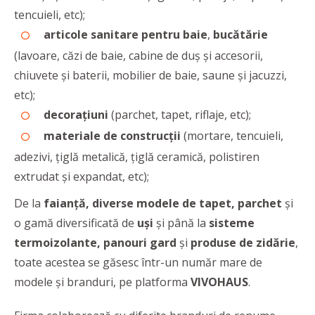
tencuieli, etc);
articole sanitare pentru baie
,
bucătărie
(lavoare, căzi de baie, cabine de duș și accesorii,
chiuvete și baterii, mobilier de baie, saune și jacuzzi,
etc);
decorațiuni
(parchet, tapet, riflaje, etc);
materiale de construcții
(mortare, tencuieli,
adezivi, țiglă metalică, țiglă ceramică, polistiren
extrudat și expandat, etc);
De la
faianță, diverse modele de tapet, parchet
și
o gamă diversificată de
uși
și până la
sisteme
termoizolante, panouri gard
și
produse de zidărie
,
toate acestea se găsesc într-un număr mare de
modele și branduri, pe platforma
VIVOHAUS
.