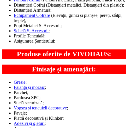
Distanțieri Cofraj (Distanțieri metalici, Distanțieri din plastic);
Distanțieri Armătură;
Echipament Cofrare
(Elevații, grinzi și planșee, pereți, stâlpi,
trepte);
Popi Metalici Și Accesorii;
Schelă Și Accesorii
;
Profile Tencuială;
Asigurarea Șantierului;
Produse oferite de VIVOHAUS:
Finisaje și amenajări:
Gresie
;
Faianță și mozaic
;
Parchet;
Pardosea SPC;
Sticlă securizată;
Vopsea și tencuieli decorative
;
Pavaje;
Piatră decorativă și Klinker;
Adezivi și gleturi
;