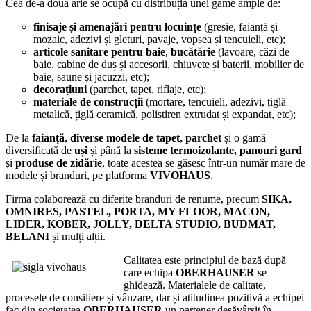
Cea de-a doua arie se ocupă cu distribuția unei game ample de:
finisaje și amenajări pentru locuințe
(gresie, faianță și
mozaic, adezivi și gleturi, pavaje, vopsea și tencuieli, etc);
articole sanitare pentru baie
,
bucătărie
(lavoare, căzi de
baie, cabine de duș și accesorii, chiuvete și baterii, mobilier de
baie, saune și jacuzzi, etc);
decorațiuni
(parchet, tapet, riflaje, etc);
materiale de construcții
(mortare, tencuieli, adezivi, țiglă
metalică, țiglă ceramică, polistiren extrudat și expandat, etc);
De la
faianță, diverse modele de tapet, parchet
și o gamă
diversificată de
uși
și până la
sisteme termoizolante, panouri gard
și
produse de zidărie
, toate acestea se găsesc într-un număr mare de
modele și branduri, pe platforma
VIVOHAUS
.
Firma colaborează cu diferite branduri de renume, precum
SIKA,
OMNIRES, PASTEL, PORTA, MY FLOOR, MACON,
LIDER, KOBER, JOLLY, DELTA STUDIO, BUDMAT,
BELANI
și mulți alții.
Calitatea este principiul de bază după
care echipa
OBERHAUSER
se
ghidează. Materialele de calitate,
procesele de consiliere și vânzare, dar și atitudinea pozitivă a echipei
fac din societatea
OBERHAUSER
un partener desăvârșit în