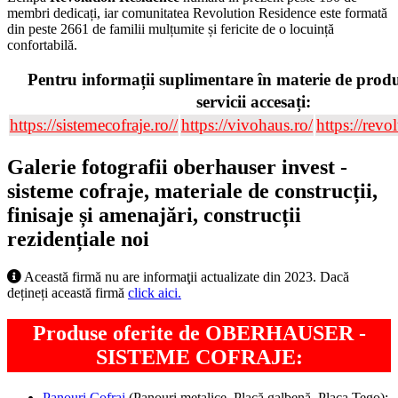
membri dedicați, iar comunitatea Revolution Residence este formată
din peste 2661 de familii mulțumite și fericite de o locuință
confortabilă.
Pentru informații suplimentare în materie de produ
servicii accesați:
https://sistemecofraje.ro//
https://vivohaus.ro/
https://revo
Galerie fotografii oberhauser invest -
sisteme cofraje, materiale de construcții,
finisaje și amenajări, construcții
rezidențiale noi
Această firmă nu are informaţii actualizate din 2023. Dacă
dețineți această firmă
click aici.
Produse oferite de OBERHAUSER -
SISTEME COFRAJE:
Panouri Cofraj
(Panouri metalice, Placă galbenă, Placa Tego);