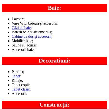
Baie:
Lavoare;
Vase WC, bideuri și accesorii;
Căzi de baie
;
Baterii baie și sisteme duș;
Cabine de duș și accesorii
;
Mobilier baie;
Saune și jacuzzi;
Accesorii baie;
Decorațiuni:
Parchet;
Tapet
;
Riflaje;
Tapet copii;
Tapet clasic
;
Accesorii;
Construcții: