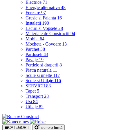
Electrice
71
Energie alternativa
48
Ferestre
97
Gresie si Faianta
16
Instalatii
190
Lacuri si Vopsele
28
Materiale de Constructii
94
Mobila
64
Mocheta - Covoare
13
Parchet
38
Pardoseli
43
Pavaje
19
Perdele si draperii
8
Piatra naturala
11
Scule si unelte
117
Scule si Utilaje
116
SERVICII
83
Tapet
5
Transport
28
Usi
84
Utilaje
82
CATEGORII
Înscriere firmă