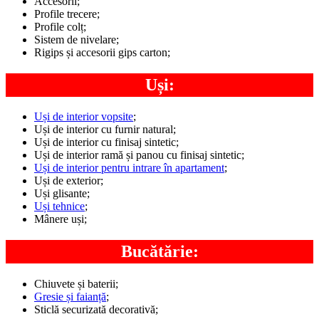
Accesorii;
Profile trecere;
Profile colț;
Sistem de nivelare;
Rigips și accesorii gips carton;
Uși:
Uși de interior vopsite
;
Uși de interior cu furnir natural;
Uși de interior cu finisaj sintetic;
Uși de interior ramă și panou cu finisaj sintetic;
Uși de interior pentru intrare în apartament
;
Uși de exterior;
Uși glisante;
Uși tehnice
;
Mânere uși;
Bucătărie:
Chiuvete și baterii;
Gresie și faianță
;
Sticlă securizată decorativă;