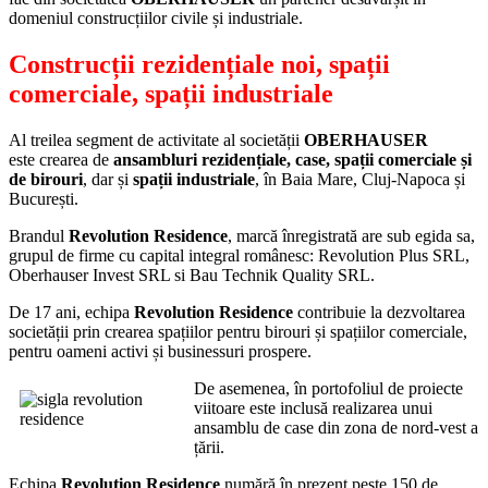
domeniul construcțiilor civile și industriale.
Construcții rezidențiale noi, spații
comerciale, spații industriale
Al treilea segment de activitate al societății
OBERHAUSER
este crearea de
ansambluri rezidențiale, case, spații comerciale și
de birouri
, dar și
spații industriale
, în Baia Mare, Cluj-Napoca și
București.
Brandul
Revolution Residence
, marcă înregistrată are sub egida sa,
grupul de firme cu capital integral românesc: Revolution Plus SRL,
Oberhauser Invest SRL si Bau Technik Quality SRL.
De 17 ani, echipa
Revolution Residence
contribuie la dezvoltarea
societății prin crearea spațiilor pentru birouri și spațiilor comerciale,
pentru oameni activi și businessuri prospere.
De asemenea, în portofoliul de proiecte
viitoare este inclusă realizarea unui
ansamblu de case din zona de nord-vest a
țării.
Echipa
Revolution Residence
numără în prezent peste 150 de