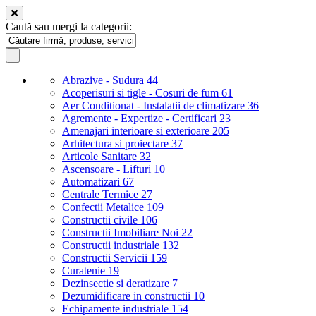
Caută sau mergi la categorii:
Abrazive - Sudura
44
Acoperisuri si tigle - Cosuri de fum
61
Aer Conditionat - Instalatii de climatizare
36
Agremente - Expertize - Certificari
23
Amenajari interioare si exterioare
205
Arhitectura si proiectare
37
Articole Sanitare
32
Ascensoare - Lifturi
10
Automatizari
67
Centrale Termice
27
Confectii Metalice
109
Constructii civile
106
Constructii Imobiliare Noi
22
Constructii industriale
132
Constructii Servicii
159
Curatenie
19
Dezinsectie si deratizare
7
Dezumidificare in constructii
10
Echipamente industriale
154