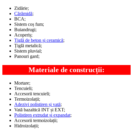
Zidărie;
Cărămidă
;
BCA;
Sistem coș fum;
Buiandrugi;
Acoperiș;
Țiglă de beton și ceramică
;
Țiglă metalică;
Sistem pluvial;
Panouri gard;
Materiale de construcții:
Mortare;
Tencuieli;
Accesorii tencuieli;
Termoizolații;
Adezivi polistiren și vată
;
Vată bazaltică INT și EXT;
Polistiren extrudat și expandat
;
Accesorii termoizolații;
Hidroizolații;