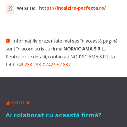
https://incalzire-perfecta.ro/
Website:
Informaţiile prezentate mai sus în această pagină
sunt în acord scris cu firma
NORVIC AMA S.R.L.
.
Pentru orice detalii, contactaţi NORVIC AMA S.R.L. la
tel:
0749 233 233; 0742 952 837
1 VOTURI
Ai colaborat cu această firmă?