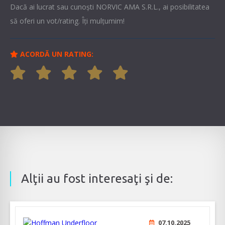
Dacă ai lucrat sau cunoşti NORVIC AMA S.R.L., ai posibilitatea
să oferi un vot/rating. Îți mulțumim!
ACORDĂ UN RATING:
Alţii au fost interesaţi şi de:
07.10.2025