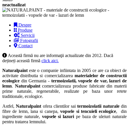
neactualizat
Despre
Produse
Servicii
Fotografii
Contact
Această firmă nu are informaţii actualizate din 2012. Dacă
dețineți această firmă
click aici.
Naturalpaint
este o companie infiintata in 2005 ce are ca obiect de
activitate distributia si comercializarea
materialelor de constructii
ecologice
din Germania -
termoizolatii, vopsele de var, lazuri de
lemn
.
Naturalpaint
comercializeaza produse fabricate din materii
prime naturale, regenerabile, realizate pe baza unor retete
traditionale, ecologice.
Astfel,
Naturalpaint
ofera clientilor sai
termoizolatii naturale
din
fibre de lemn, lana si canepa,
vopsele si tencuieli ecologice
, din
ingrediente naturale,
vopsele si lazuri
pe baza de uleiuri naturale
pentru tratarea lemnului.