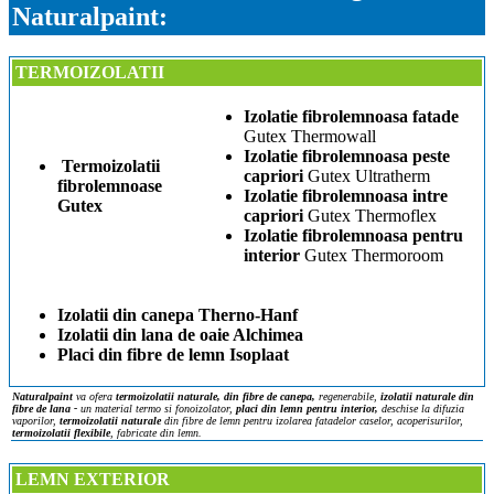
Naturalpaint:
TERMOIZOLATII
Izolatie fibrolemnoasa fatade
Gutex Thermowall
Izolatie fibrolemnoasa peste
Termoizolatii
capriori
Gutex Ultratherm
fibrolemnoase
Izolatie fibrolemnoasa intre
Gutex
capriori
Gutex Thermoflex
Izolatie fibrolemnoasa pentru
interior
Gutex Thermoroom
Izolatii din canepa Therno-Hanf
Izolatii din lana de oaie Alchimea
Placi din fibre de lemn Isoplaat
Naturalpaint
va ofera
termoizolatii naturale, din fibre de canepa,
regenerabile,
izolatii naturale din
fibre de lana -
un material termo si fonoizolator,
placi din lemn pentru interior,
deschise la difuzia
vaporilor,
termoizolatii naturale
din fibre de lemn pentru izolarea fatadelor caselor, acoperisurilor,
termoizolatii flexibile
, fabricate din lemn.
LEMN EXTERIOR