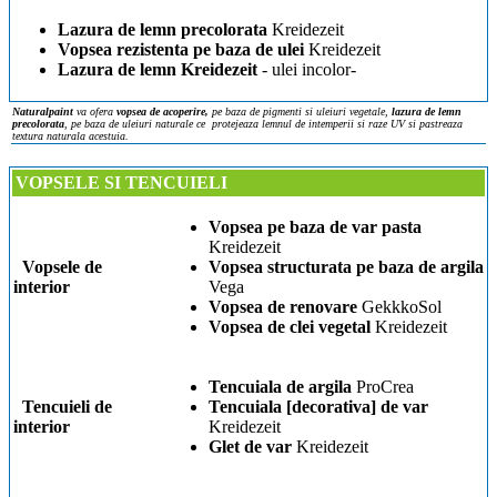
Lazura de lemn precolorata
Kreidezeit
Vopsea rezistenta pe baza de ulei
Kreidezeit
Lazura de lemn Kreidezeit
- ulei incolor-
Naturalpaint
va ofera
vopsea de acoperire,
pe baza de pigmenti si uleiuri vegetale,
lazura de lemn
precolorata
, pe baza de uleiuri naturale ce protejeaza lemnul de intemperii si raze UV si
pastreaza
textura naturala acestuia.
VOPSELE SI TENCUIELI
Vopsea pe baza de var pasta
Kreidezeit
Vopsele de
Vopsea structurata pe baza de argila
interior
Vega
Vopsea de renovare
GekkkoSol
Vopsea de clei vegetal
Kreidezeit
Tencuiala de argila
ProCrea
Tencuieli de
Tencuiala [decorativa] de var
interior
Kreidezeit
Glet de var
Kreidezeit