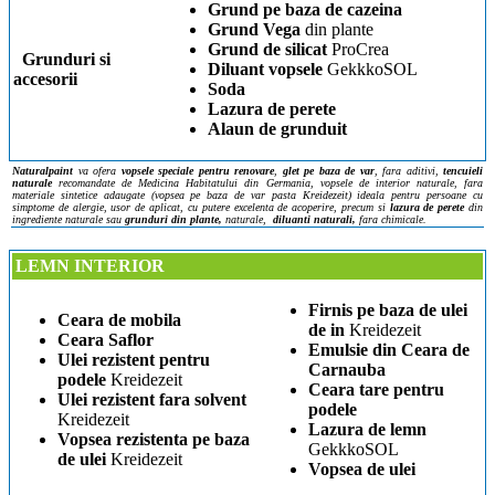
Grund pe baza de cazeina
Grund Vega
din plante
Grund de silicat
ProCrea
Grunduri si
Diluant vopsele
GekkkoSOL
accesorii
Soda
Lazura de perete
Alaun de grunduit
Naturalpaint
va ofera
vopsele speciale pentru renovare
,
glet pe baza de var
, fara aditivi,
tencuieli
naturale
recomandate de Medicina Habitatului din Germania,
vopsele de interior naturale, fara
materiale sintetice adaugate (vopsea pe baza de var pasta Kreidezeit) ideala pentru persoane cu
simptome de alergie, usor de aplicat, cu putere excelenta de acoperire,
precum si
lazura de perete
din
ingrediente naturale sau
grunduri din plante,
naturale,
diluanti naturali,
fara chimicale.
LEMN INTERIOR
Firnis pe baza de ulei
Ceara de mobila
de in
Kreidezeit
Ceara Saflor
Emulsie din Ceara de
Ulei rezistent pentru
Carnauba
podele
Kreidezeit
Ceara tare pentru
Ulei rezistent fara solvent
podele
Kreidezeit
Lazura de lemn
Vopsea rezistenta pe baza
GekkkoSOL
de ulei
Kreidezeit
Vopsea de ulei