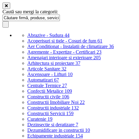
Caută sau mergi la categorii:
Abrazive - Sudura
44
Acoperisuri si tigle - Cosuri de fum
61
Aer Conditionat - Instalatii de climatizare
36
Agremente - Expertize - Certificari
23
Amenajari interioare si exterioare
205
Arhitectura si proiectare
37
Articole Sanitare
32
Ascensoare - Lifturi
10
Automatizari
67
Centrale Termice
27
Confectii Metalice
109
Constructii civile
106
Constructii Imobiliare Noi
22
Constructii industriale
132
Constructii Servicii
159
Curatenie
19
Dezinsectie si deratizare
7
Dezumidificare in constructii
10
Echipamente industriale
154