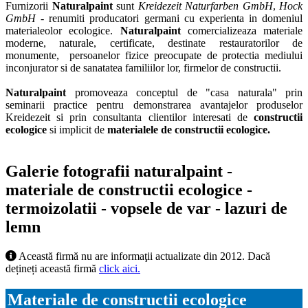
Furnizorii
Naturalpaint
sunt
Kreidezeit Naturfarben GmbH
,
Hock
GmbH -
renumiti producatori germani cu experienta in domeniul
materialeolor ecologice.
Naturalpaint
comercializeaza materiale
moderne, naturale, certificate, destinate restauratorilor de
monumente, persoanelor fizice preocupate de protectia mediului
inconjurator si de sanatatea familiilor lor, firmelor de constructii.
Naturalpaint
promoveaza conceptul de "casa naturala" prin
seminarii practice pentru demonstrarea avantajelor produselor
Kreidezeit si prin consultanta clientilor interesati de
constructii
ecologice
si implicit de
m
a
terialele de constructii ecologice.
Galerie fotografii naturalpaint -
materiale de constructii ecologice -
termoizolatii - vopsele de var - lazuri de
lemn
Această firmă nu are informaţii actualizate din 2012. Dacă
dețineți această firmă
click aici.
Materiale de constructii ecologice