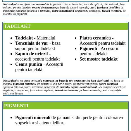
Naturalpaint
va ofera
ulei natural
de in pentru tratarea lemnului, usor de aplicat, ulei natural, fara
solventi pentru interior,
vopsea de acoperire
pe baza de uleiuri vegetale,
ceara fabricata de albine
ce
pastreaza culoarea naturala a lemnului,
ceara traditionala de parchet,
ecologica,
lazura incolora
, de
nuantat cu pigmenti.
TADELAKT
Tadelakt
- Materialul
Piatra ceramica
-
Tencuiala de var
- baza
Accesorii pentru tadelakt
suport pentru tadelakt
P
igmenti
- Accesorii
Sapun de netezit
-
pentru tadelakt
accesorii pentru tadelakt
Set mostre tadelakt
Ceara punica
- Accesorii
pentru tadelakt
Naturalpaint
va ofera
tencuiala naturala, pe baza de var,
ceara punica fara dizolvanti,
cu luciu de
matase
, pigmenti minerali,
de pamant si din perle pentru colorarea vopselelor,
piatra ceramica
speciala folosita pentru netezirea lucrarilor de
tadelakt,
sapun lichid natural
- cu compozitie exclusiv
vegetala, transparent, fara miros neplacut,
tencuiala lucioasa,
pe baza minerala, pentru suprafete
rezistente la apa.
PIGMENTI
Pigmenti minerali
de pamant si din perle pentru colorarea
vopselelor si a tencuielilor.