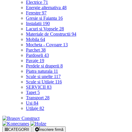
Electrice
71
Energie alternativa
48
Ferestre
97
Gresie si Faianta
16
Instalatii
190
Lacuri si Vopsele
28
Materiale de Constructii
94
Mobila
64
Mocheta - Covoare
13
Parchet
38
Pardoseli
43
Pavaje
19
Perdele si draperii
8
Piatra naturala
11
Scule si unelte
117
Scule si Utilaje
116
SERVICII
83
Tapet
5
Transport
28
Usi
84
Utilaje
82
CATEGORII
Înscriere firmă