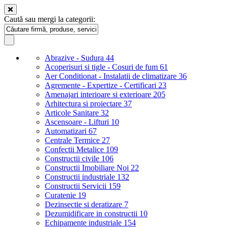
Caută sau mergi la categorii:
Abrazive - Sudura
44
Acoperisuri si tigle - Cosuri de fum
61
Aer Conditionat - Instalatii de climatizare
36
Agremente - Expertize - Certificari
23
Amenajari interioare si exterioare
205
Arhitectura si proiectare
37
Articole Sanitare
32
Ascensoare - Lifturi
10
Automatizari
67
Centrale Termice
27
Confectii Metalice
109
Constructii civile
106
Constructii Imobiliare Noi
22
Constructii industriale
132
Constructii Servicii
159
Curatenie
19
Dezinsectie si deratizare
7
Dezumidificare in constructii
10
Echipamente industriale
154