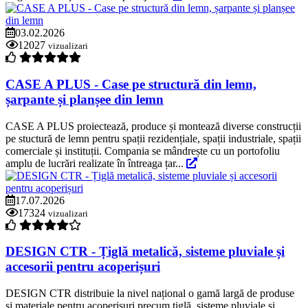
03.02.2026
12027
vizualizari
CASE A PLUS - Case pe structură din lemn,
șarpante și planșee din lemn
CASE A PLUS proiectează, produce și montează diverse construcții
pe stuctură de lemn pentru spații rezidențiale, spații industriale, spații
comerciale și instituții. Compania se mândrește cu un portofoliu
amplu de lucrări realizate în întreaga țar...
17.07.2026
17324
vizualizari
DESIGN CTR - Țiglă metalică, sisteme pluviale și
accesorii pentru acoperișuri
DESIGN CTR distribuie la nivel național o gamă largă de produse
și materiale pentru acoperișuri precum țiglă, sisteme pluviale și