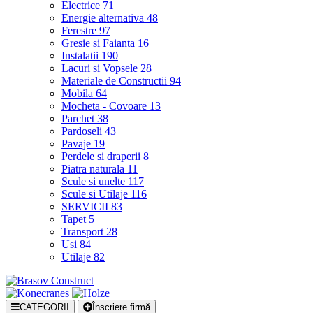
Electrice
71
Energie alternativa
48
Ferestre
97
Gresie si Faianta
16
Instalatii
190
Lacuri si Vopsele
28
Materiale de Constructii
94
Mobila
64
Mocheta - Covoare
13
Parchet
38
Pardoseli
43
Pavaje
19
Perdele si draperii
8
Piatra naturala
11
Scule si unelte
117
Scule si Utilaje
116
SERVICII
83
Tapet
5
Transport
28
Usi
84
Utilaje
82
CATEGORII
Înscriere firmă