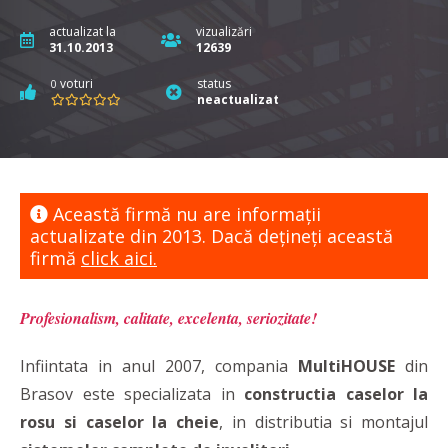
actualizat la
vizualizări
31.10.2013
12639
voturi
status
0
neactualizat
Această firmă nu are informaţii
actualizate din 2013. Dacă dețineți această
firmă
click aici.
Profesionalism, calitate, excelenta, seriozitate!
Infiintata in anul 2007, compania
MultiHOUSE
din
Brasov este specializata in
constructia caselor la
rosu si caselor la cheie
, in distributia si montajul