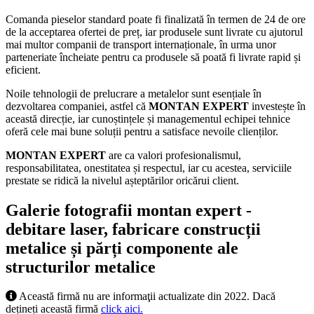
Comanda pieselor standard poate fi finalizată în termen de 24 de ore
de la acceptarea ofertei de preț, iar produsele sunt livrate cu ajutorul
mai multor companii de transport internaționale, în urma unor
parteneriate încheiate pentru ca produsele să poată fi livrate rapid și
eficient.
Noile tehnologii de prelucrare a metalelor sunt esențiale în
dezvoltarea companiei, astfel că
MONTAN EXPERT
investește în
această direcție, iar cunoștințele și managementul echipei tehnice
oferă cele mai bune soluții pentru a satisface nevoile clienților.
MONTAN EXPERT
are ca valori profesionalismul,
responsabilitatea, onestitatea și respectul, iar cu acestea, serviciile
prestate se ridică la nivelul așteptărilor oricărui client.
Galerie fotografii montan expert -
debitare laser, fabricare construcții
metalice și părți componente ale
structurilor metalice
Această firmă nu are informaţii actualizate din 2022. Dacă
dețineți această firmă
click aici.