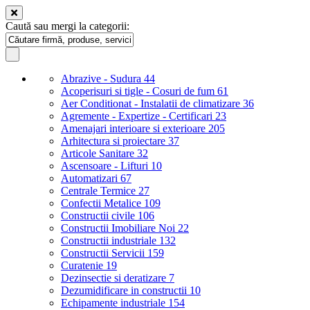
Caută sau mergi la categorii:
Abrazive - Sudura
44
Acoperisuri si tigle - Cosuri de fum
61
Aer Conditionat - Instalatii de climatizare
36
Agremente - Expertize - Certificari
23
Amenajari interioare si exterioare
205
Arhitectura si proiectare
37
Articole Sanitare
32
Ascensoare - Lifturi
10
Automatizari
67
Centrale Termice
27
Confectii Metalice
109
Constructii civile
106
Constructii Imobiliare Noi
22
Constructii industriale
132
Constructii Servicii
159
Curatenie
19
Dezinsectie si deratizare
7
Dezumidificare in constructii
10
Echipamente industriale
154