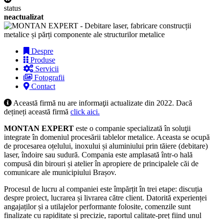
status
neactualizat
Despre
Produse
Servicii
Fotografii
Contact
Această firmă nu are informaţii actualizate din 2022. Dacă
dețineți această firmă
click aici.
MONTAN EXPERT
este o companie specializată în soluţii
integrate în domeniul procesării tablelor metalice. Aceasta se ocupă
de procesarea oțelului, inoxului și aluminiului prin tăiere (debitare)
laser, îndoire sau sudură. Compania este amplasată într-o hală
compusă din birouri și atelier în apropiere de principalele căi de
comunicare ale municipiului Brașov.
Procesul de lucru al companiei este împărțit în trei etape: discuția
despre proiect, lucrarea și livrarea către client. Datorită experienței
angajaților și a utilajelor performante folosite, comenzile sunt
finalizate cu rapiditate și precizie, raportul calitate-preț fiind unul