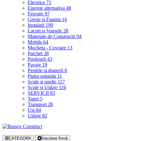
Electrice
71
Energie alternativa
48
Ferestre
97
Gresie si Faianta
16
Instalatii
190
Lacuri si Vopsele
28
Materiale de Constructii
94
Mobila
64
Mocheta - Covoare
13
Parchet
38
Pardoseli
43
Pavaje
19
Perdele si draperii
8
Piatra naturala
11
Scule si unelte
117
Scule si Utilaje
116
SERVICII
83
Tapet
5
Transport
28
Usi
84
Utilaje
82
CATEGORII
Înscriere firmă